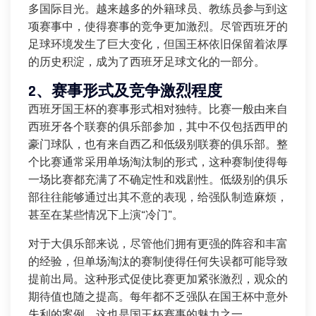
多国际目光。越来越多的外籍球员、教练员参与到这
项赛事中，使得赛事的竞争更加激烈。尽管西班牙的
足球环境发生了巨大变化，但国王杯依旧保留着浓厚
的历史积淀，成为了西班牙足球文化的一部分。
2、赛事形式及竞争激烈程度
西班牙国王杯的赛事形式相对独特。比赛一般由来自
西班牙各个联赛的俱乐部参加，其中不仅包括西甲的
豪门球队，也有来自西乙和低级别联赛的俱乐部。整
个比赛通常采用单场淘汰制的形式，这种赛制使得每
一场比赛都充满了不确定性和戏剧性。低级别的俱乐
部往往能够通过出其不意的表现，给强队制造麻烦，
甚至在某些情况下上演“冷门”。
对于大俱乐部来说，尽管他们拥有更强的阵容和丰富
的经验，但单场淘汰的赛制使得任何失误都可能导致
提前出局。这种形式促使比赛更加紧张激烈，观众的
期待值也随之提高。每年都不乏强队在国王杯中意外
失利的案例，这也是国王杯赛事的魅力之一。