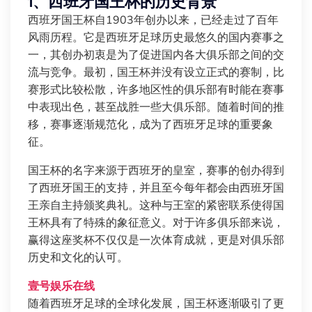
1、西班牙国王杯的历史背景
西班牙国王杯自1903年创办以来，已经走过了百年
风雨历程。它是西班牙足球历史最悠久的国内赛事之
一，其创办初衷是为了促进国内各大俱乐部之间的交
流与竞争。最初，国王杯并没有设立正式的赛制，比
赛形式比较松散，许多地区性的俱乐部有时能在赛事
中表现出色，甚至战胜一些大俱乐部。随着时间的推
移，赛事逐渐规范化，成为了西班牙足球的重要象
征。
国王杯的名字来源于西班牙的皇室，赛事的创办得到
了西班牙国王的支持，并且至今每年都会由西班牙国
王亲自主持颁奖典礼。这种与王室的紧密联系使得国
王杯具有了特殊的象征意义。对于许多俱乐部来说，
赢得这座奖杯不仅仅是一次体育成就，更是对俱乐部
历史和文化的认可。
壹号娱乐在线
随着西班牙足球的全球化发展，国王杯逐渐吸引了更