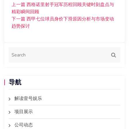
上一篇
西格诺里射手冠军历程回顾关键时刻盘点与
精彩瞬间回顾
下一篇
西甲七位球员身价下滑原因分析与市场变动
趋势探讨
导航
解读壹号娱乐
项目展示
公司动态