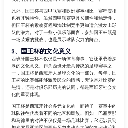
此外，国王杯与西甲联赛和欧洲赛事相比，赛程安排
也有其独特性。虽然西甲联赛更具长期性和稳定性，
但国王杯的紧凑赛程和淘汰制竞争更加适合激发出球
队的潜力。对于一些小俱乐部而言，参加国王杯既是
一场荣耀的挑战，也是展示球队实力的舞台。
3、国王杯的文化意义
西班牙国王杯不仅仅是一项体育赛事，它还承载着深
厚的文化意义。作为西班牙最具传统的足球赛事之
一，国王杯是西班牙人足球文化的一部分。每年，国
王杯的比赛都能够激发民众的情感，无论是对比赛的
热情，还是对俱乐部历史的认同，都是西班牙社会文
化的重要体现。
国王杯是西班牙社会多元文化的一面镜子，赛事中的
球队往往代表着不同的地区和民族。例如，巴塞罗那
和马德里的对决不仅仅是一场足球比赛，它还涉及到
加泰罗尼亚地区与西班牙中央政府之间的复杂政治和