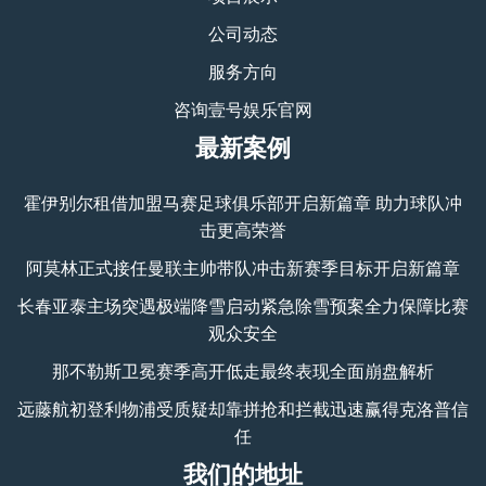
公司动态
服务方向
咨询壹号娱乐官网
最新案例
霍伊别尔租借加盟马赛足球俱乐部开启新篇章 助力球队冲
击更高荣誉
阿莫林正式接任曼联主帅带队冲击新赛季目标开启新篇章
长春亚泰主场突遇极端降雪启动紧急除雪预案全力保障比赛
观众安全
那不勒斯卫冕赛季高开低走最终表现全面崩盘解析
远藤航初登利物浦受质疑却靠拼抢和拦截迅速赢得克洛普信
任
我们的地址