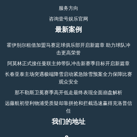
服务方向
咨询壹号娱乐官网
最新案例
霍伊别尔租借加盟马赛足球俱乐部开启新篇章 助力球队冲
击更高荣誉
阿莫林正式接任曼联主帅带队冲击新赛季目标开启新篇章
长春亚泰主场突遇极端降雪启动紧急除雪预案全力保障比赛
观众安全
那不勒斯卫冕赛季高开低走最终表现全面崩盘解析
远藤航初登利物浦受质疑却靠拼抢和拦截迅速赢得克洛普信
任
我们的地址