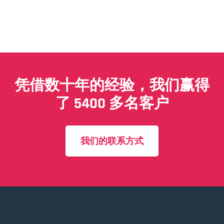
凭借数十年的经验，我们赢得
了 5400 多名客户
我们的联系方式