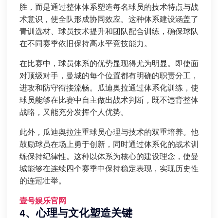
胜，而是通过整体体系塑造每名球员的技术特点与战
术意识，使全队形成协同效应。这种体系建设涵盖了
青训选材、球员技术提升和团队配合训练，确保球队
在不同赛季依旧保持高水平竞技能力。
在比赛中，球员体系的优势显现得尤为明显。即使面
对顶级对手，曼城的每个位置都有明确的职责分工，
进攻和防守衔接流畅。瓜迪奥拉通过体系化训练，使
球员能够在比赛中自主做出战术判断，既不违背整体
战略，又能充分发挥个人优势。
此外，瓜迪奥拉注重球员心理与技术的双重培养。他
鼓励球员在场上勇于创新，同时通过体系化的战术训
练保持纪律性。这种以体系为核心的建设理念，使曼
城能够在连续四个赛季中保持稳定表现，实现历史性
的连冠壮举。
壹号娱乐官网
4、心理与文化塑造关键