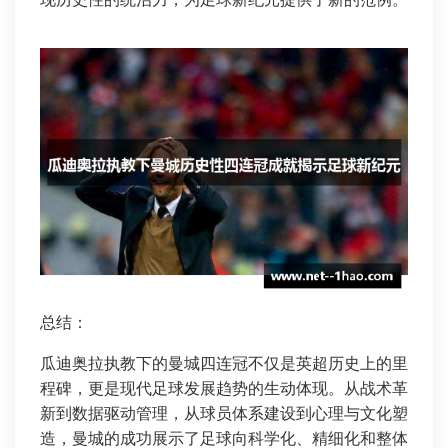
现历史性的统治力，为足球新纪元提供了新的范例。
总结：
瓜迪奥拉执教下的曼城四连冠不仅是英超历史上的里
程碑，更是现代足球发展趋势的生动体现。从战术革
新到数据驱动管理，从球员体系建设到心理与文化塑
造，曼城的成功展示了足球向科学化、精细化和整体