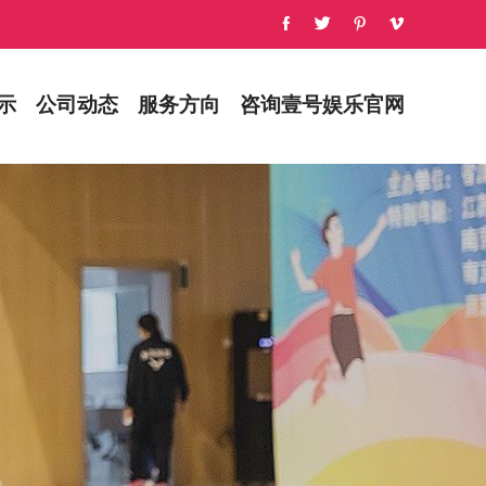
示
公司动态
服务方向
咨询壹号娱乐官网