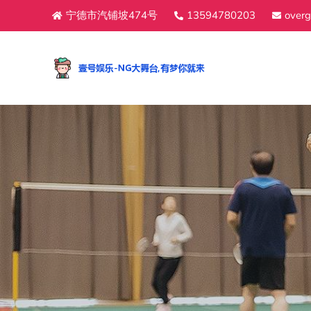
宁德市汽铺坡474号
13594780203
over