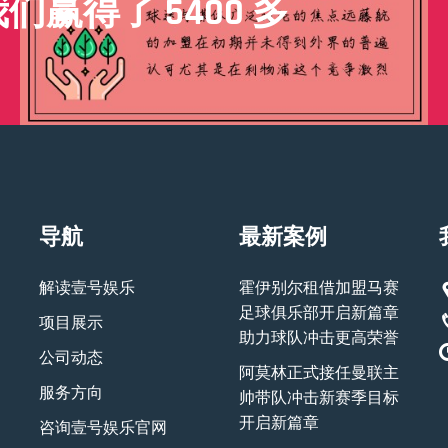
赢得了 5400 多
导航
最新案例
解读壹号娱乐
霍伊别尔租借加盟马赛
足球俱乐部开启新篇章
项目展示
助力球队冲击更高荣誉
公司动态
阿莫林正式接任曼联主
服务方向
帅带队冲击新赛季目标
开启新篇章
咨询壹号娱乐官网