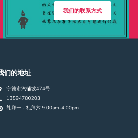
我们的联系方式
我们的地址
宁德市汽铺坡474号
13594780203
礼拜一 - 礼拜六 9.00am-4.00pm