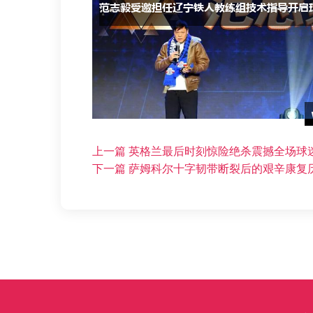
上一篇
英格兰最后时刻惊险绝杀震撼全场球
下一篇
萨姆科尔十字韧带断裂后的艰辛康复