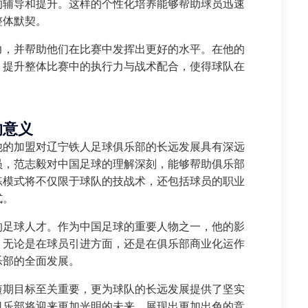
的辅导和提升。这样的个性化培养能够帮助球员迅速
整体默契。
力，并帮助他们在比赛中发挥出更好的水平。在他的
，提升整体比赛中的执行力与战术配合，使得球队在
的意义
他的加盟对辽宁铁人足球俱乐部的长远发展具有深远
员，范志毅对中国足球的理解深刻，能够帮助俱乐部
练模式将不仅限于球队的技战术，还包括球员的职业
式。
的足球人才。作为中国足球的重要人物之一，他的影
。无论是在球员引进方面，还是在俱乐部商业化运作
乐部的全面发展。
短期目标至关重要，更为球队的长远发展提供了坚实
俱乐部将迎来更加光明的未来，展现出更加出色的竞