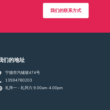
我们的联系方式
我们的地址
宁德市汽铺坡474号
13594780203
礼拜一 - 礼拜六 9.00am-4.00pm