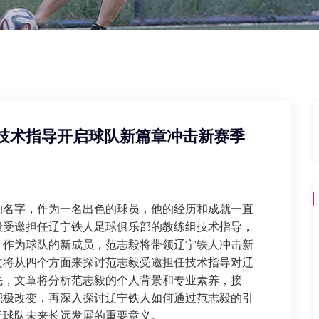
技术指导开启球队新篇章冲击新赛季
的名字，作为一名出色的球员，他的经历和成就一直
毅受邀担任辽宁铁人足球俱乐部的教练组技术指导，
。作为球队的新成员，范志毅将带领辽宁铁人冲击新
文将从四个方面来探讨范志毅受邀担任技术指导对辽
先，文章将分析范志毅的个人背景和专业素养，接
积极改变，再深入探讨辽宁铁人如何通过范志毅的引
于球队未来长远发展的重要意义。