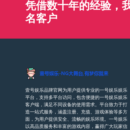
凭借数十年的经验，我们
名客户
壹号娱乐品牌官网为用户提供专业的一号娱乐娱乐
平台，支持多平台访问，包含便捷的一号娱乐娱乐
客户端，满足不同设备的使用需求。平台致力于打
造一站式服务，涵盖注册、充值、游戏体验等多方
面，为用户提供安全、流畅的娱乐环境。一号娱乐
以高品质服务和丰富的游戏内容，赢得广大玩家信