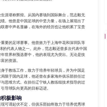
业生涯堪称辉煌。从国内赛场到国际舞台，范志毅无
成绩。他曾是中国足球的中坚力量，在场上展现出了
内联赛中声名显赫，在海外的经历也让他积累了宝贵
个重要的足球赛事。他曾效力于上海申花和深圳队等
足球的代表人物之一。此外，范志毅还曾多次代表中国
02年世界杯预选赛中，他的表现尤为突出。无论是技
丰富的资源。
投身于教练工作，致力于培养年轻球员，并为中国足
仅局限于国内足球，他还曾在多家海外俱乐部担任过
野与思维方式。在担任辽宁铁人教练组技术指导的过
，引导球队向更高的目标迈进。
的积极影响
表现可谓起伏不定，但俱乐部始终致力于培养优秀球