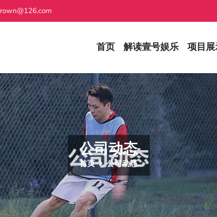
grown@126.com
首页
解读壹号娱乐
项目展
公司动态
首页
公司动态