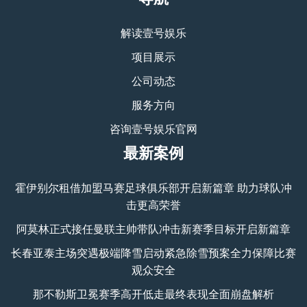
解读壹号娱乐
项目展示
公司动态
服务方向
咨询壹号娱乐官网
最新案例
霍伊别尔租借加盟马赛足球俱乐部开启新篇章 助力球队冲
击更高荣誉
阿莫林正式接任曼联主帅带队冲击新赛季目标开启新篇章
长春亚泰主场突遇极端降雪启动紧急除雪预案全力保障比赛
观众安全
那不勒斯卫冕赛季高开低走最终表现全面崩盘解析