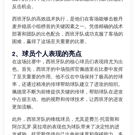
反击机会。
西班牙队的高效战术执行，是他们在客场能够击败丹
麦并稳居小组榜首的关键因素之一。凭借精确的战术
部署和团队的出色配合，西班牙队成功克服了客场的
困难，赢得了这场至关重要的比赛。
2、球员个人表现的亮点
在这场比赛中，西班牙队的核心球员们表现得尤为出
色。首先，西班牙的中场指挥官佩德里在比赛中发挥
了至关重要的作用。他不仅在中场保持了极高的控球
率，还通过精准的传球帮助球队建立了进攻的组织。
佩德里不断为前锋提供关键的传球，帮助球队在进攻
中占据主动。他的视野和传球技术，让西班牙的进攻
更加流畅。
此外，西班牙队的锋线球员，尤其是费兰·托雷斯和
阿尔瓦罗·莫拉塔的表现也为球队带来了决定性的进
攻威胁。托雷斯凭借自己出色的速度和突破能力，多