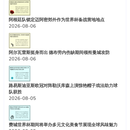
阿根廷队锁定迈阿密郊外作为世界杯备战营地地点
2026-08-06
阿尔瓦雷斯挺身而出 德布劳内伤缺期间领衔曼城攻防
2026-08-06
路易斯迪亚斯欧冠对阵勒沃库森上演惊艳帽子戏法助力球
队获胜
2026-08-05
费城世界杯期间将举办多元文化美食节展现全球风味魅力