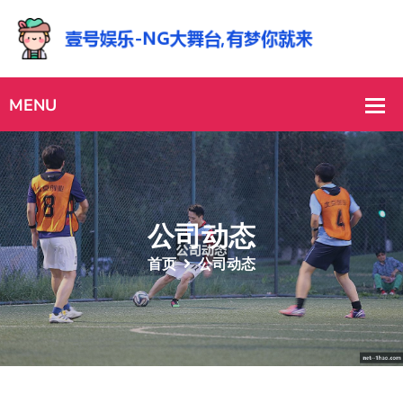
公司动态
首页
公司动态