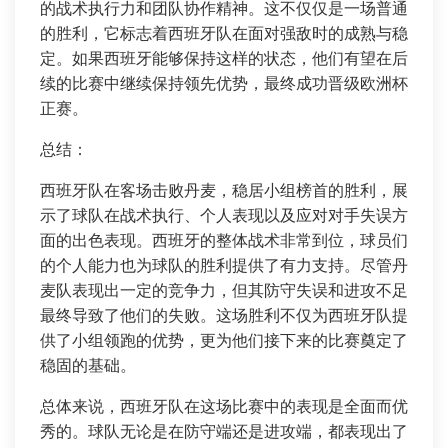
的战术执行力和团队协作精神。这不仅仅是一场普通
的胜利，它标志着西班牙队在面对强敌时的成熟与稳
定。如果西班牙能够保持这样的状态，他们有望在后
续的比赛中继续保持领先优势，最终成功晋级欧洲杯
正赛。
总结：
西班牙队在客场击败丹麦，稳居小组榜首的胜利，展
示了球队在战术执行、个人表现以及应对对手失误方
面的出色表现。西班牙的整体战术非常到位，球员们
的个人能力也为球队的胜利提供了有力支持。尽管丹
麦队表现出一定的竞争力，但其防守失误和进攻不足
最终导致了他们的失败。这场胜利不仅为西班牙队提
供了小组领跑的优势，更为他们接下来的比赛奠定了
稳固的基础。
总体来说，西班牙队在这场比赛中的表现是全面而优
秀的。球队无论是在防守端还是进攻端，都表现出了