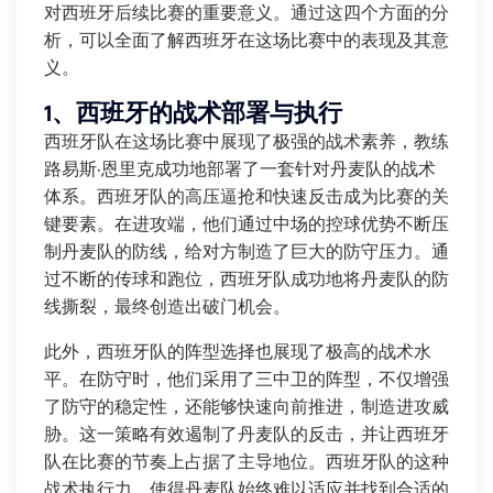
对西班牙后续比赛的重要意义。通过这四个方面的分
析，可以全面了解西班牙在这场比赛中的表现及其意
义。
1、西班牙的战术部署与执行
西班牙队在这场比赛中展现了极强的战术素养，教练
路易斯·恩里克成功地部署了一套针对丹麦队的战术
体系。西班牙队的高压逼抢和快速反击成为比赛的关
键要素。在进攻端，他们通过中场的控球优势不断压
制丹麦队的防线，给对方制造了巨大的防守压力。通
过不断的传球和跑位，西班牙队成功地将丹麦队的防
线撕裂，最终创造出破门机会。
此外，西班牙队的阵型选择也展现了极高的战术水
平。在防守时，他们采用了三中卫的阵型，不仅增强
了防守的稳定性，还能够快速向前推进，制造进攻威
胁。这一策略有效遏制了丹麦队的反击，并让西班牙
队在比赛的节奏上占据了主导地位。西班牙队的这种
战术执行力，使得丹麦队始终难以适应并找到合适的