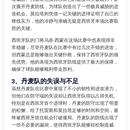
次撕开丹麦防线，为球队创造出了一些极具威胁的进
攻机会。莫拉塔则凭借一记关键的进球证明了自己的
锋线实力，他的冷静与准确无疑是西班牙本场比赛取
胜的关键。
西班牙队的门将乌奈·西蒙在这场比赛中也表现得非
常稳健，尽管丹麦队在比赛中有过几次不错的进攻，
但西蒙总是能够做出关键扑救，保持了西班牙队的领
先优势。他的表现为西班牙防线提供了极大的保障，
确保了球队能够顺利带走胜利。
3、丹麦队的失误与不足
虽然丹麦队在比赛中展现了不小的韧性和进攻潜力，
但他们在防守端的失误却让西班牙队得以占得先机。
特别是在西班牙首个进球时，丹麦的防守出现了明显
的松懈，给了托雷斯和莫拉塔足够的时间和空间，最
终被西班牙抓住机会打破僵局。丹麦队的防线出现了
一些不必要的漏洞，使得西班牙队能够轻松制造威