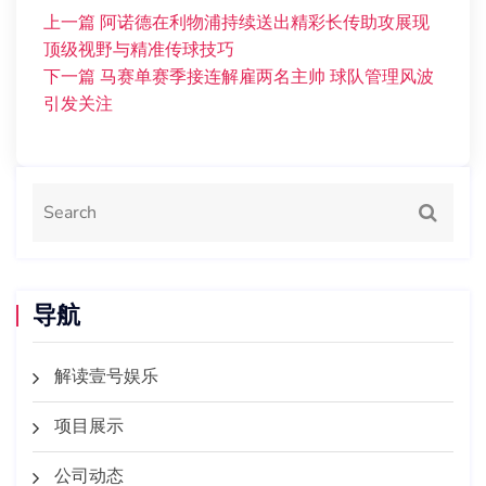
上一篇
阿诺德在利物浦持续送出精彩长传助攻展现
顶级视野与精准传球技巧
下一篇
马赛单赛季接连解雇两名主帅 球队管理风波
引发关注
导航
解读壹号娱乐
项目展示
公司动态