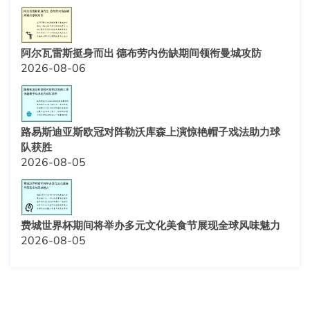
阿尔瓦雷斯挺身而出 德布劳内伤缺期间领衔曼城攻防
2026-08-06
路易斯迪亚斯欧冠对阵勒沃库森上演惊艳帽子戏法助力球
队获胜
2026-08-05
费城世界杯期间将举办多元文化美食节展现全球风味魅力
2026-08-05