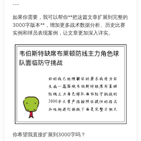
---
如果你需要，我可以帮你**把这篇文章扩展到完整的
3000字版本**，增加更多战术数据分析、历史比赛
实例和球员表现案例，让文章更加深入详实。
你希望我直接扩展到3000字吗？