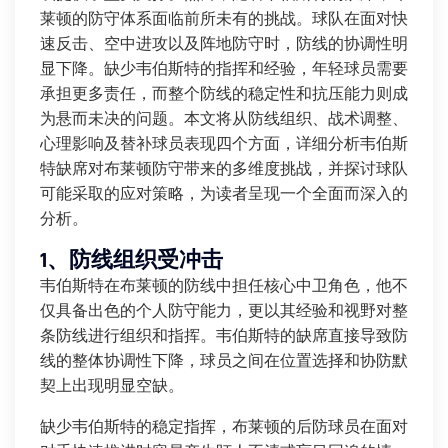
莱顿的防守体系面临前所未有的挑战。球队在面对快
速反击、空中进攻以及阵地防守时，防线的协调性明
显下降。缺少韦伯斯特的指挥和经验，年轻球员需要
承担更多责任，而整个防线的稳定性和抗压能力则成
为悬而未决的问题。本文将从防线组织、战术调整、
心理影响及替补球员表现四个方面，详细分析韦伯斯
特缺席对布莱顿防守带来的多维度挑战，并探讨球队
可能采取的应对策略，为读者呈现一个全面而深入的
分析。
1、防线组织受冲击
韦伯斯特在布莱顿的防线中担任核心中卫角色，他不
仅具备出色的个人防守能力，更以其经验和视野对整
条防线进行组织和指挥。韦伯斯特的缺席直接导致防
线的整体协调性下降，球员之间在位置选择和协防默
契上出现明显空缺。
缺少韦伯斯特的稳定指挥，布莱顿的后防球员在面对