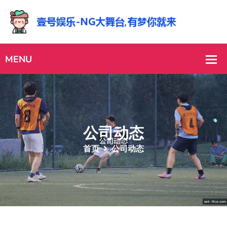
公司动态
首页
公司动态