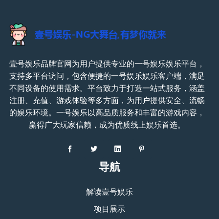
壹号娱乐品牌官网为用户提供专业的一号娱乐娱乐平台，
支持多平台访问，包含便捷的一号娱乐娱乐客户端，满足
不同设备的使用需求。平台致力于打造一站式服务，涵盖
注册、充值、游戏体验等多方面，为用户提供安全、流畅
的娱乐环境。一号娱乐以高品质服务和丰富的游戏内容，
赢得广大玩家信赖，成为优质线上娱乐首选。
导航
解读壹号娱乐
项目展示