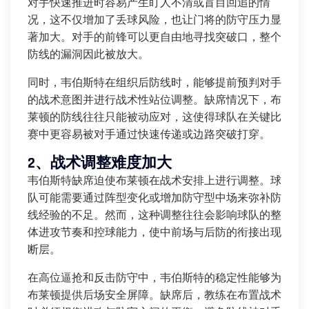
对手快速推进时容易产生盯人不清或盲目回追的情
况，这不仅增加了丢球风险，也让门将的防守压力显
著加大。对手的前锋可以更自由地寻找突破口，整个
防线的漏洞因此被放大。
同时，韦伯斯特在组织后防线时，能够提前预判对手
的战术意图并进行战术性站位调整。缺席情况下，布
莱顿的防线往往只能被动应对，这使得球队在关键比
赛中更容易被对手通过快速传递或边路突破打穿。
2、战术调整难度加大
韦伯斯特缺席迫使布莱顿在战术安排上进行调整。球
队可能需要通过阵型变化或增加防守型中场来弥补防
线经验的不足。然而，这种调整往往会影响球队的整
体进攻节奏和控球能力，使中前场与后防的衔接出现
断层。
在高位逼抢和反击防守中，韦伯斯特的稳定性能够为
布莱顿提供后场安全屏障。缺席后，教练在布置战术