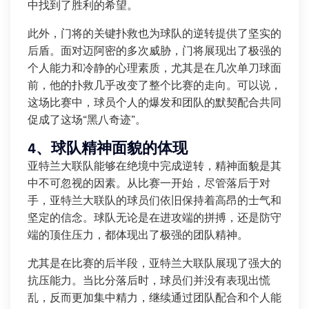
中找到了胜利的希望。
此外，门将的关键扑救也为球队的逆转提供了坚实的
后盾。面对迈阿密的多次威胁，门将展现出了极强的
个人能力和冷静的心理素质，尤其是在几次单刀球面
前，他的扑救几乎改变了整个比赛的走向。可以说，
这场比赛中，球员个人的爆发和团队的默契配合共同
促成了这场“黑八奇迹”。
4、球队精神面貌的体现
亚特兰大联队能够在绝境中完成逆转，精神面貌是其
中不可忽视的因素。从比赛一开始，尽管落后于对
手，亚特兰大联队的球员们依旧保持着高昂的士气和
坚定的信念。球队无论是在进攻端的拼搏，还是防守
端的顶住压力，都体现出了极强的团队精神。
尤其是在比赛的后半段，亚特兰大联队展现了强大的
抗压能力。当比分落后时，球员们并没有表现出慌
乱，反而更加集中精力，继续通过团队配合和个人能