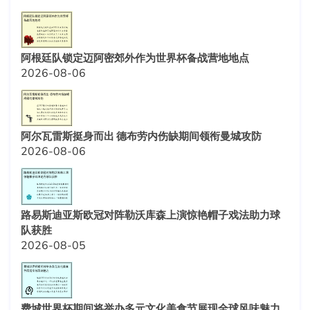
阿根廷队锁定迈阿密郊外作为世界杯备战营地地点
2026-08-06
阿尔瓦雷斯挺身而出 德布劳内伤缺期间领衔曼城攻防
2026-08-06
路易斯迪亚斯欧冠对阵勒沃库森上演惊艳帽子戏法助力球
队获胜
2026-08-05
费城世界杯期间将举办多元文化美食节展现全球风味魅力