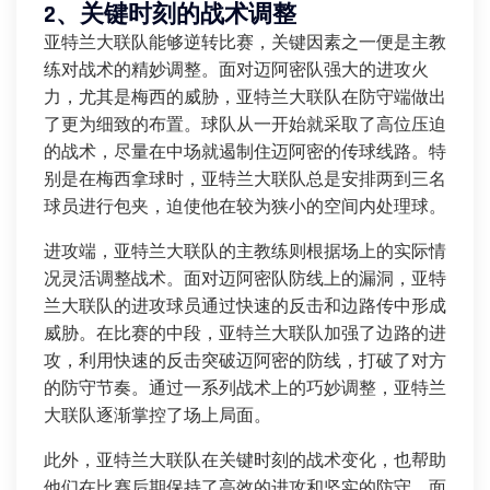
2、关键时刻的战术调整
亚特兰大联队能够逆转比赛，关键因素之一便是主教
练对战术的精妙调整。面对迈阿密队强大的进攻火
力，尤其是梅西的威胁，亚特兰大联队在防守端做出
了更为细致的布置。球队从一开始就采取了高位压迫
的战术，尽量在中场就遏制住迈阿密的传球线路。特
别是在梅西拿球时，亚特兰大联队总是安排两到三名
球员进行包夹，迫使他在较为狭小的空间内处理球。
进攻端，亚特兰大联队的主教练则根据场上的实际情
况灵活调整战术。面对迈阿密队防线上的漏洞，亚特
兰大联队的进攻球员通过快速的反击和边路传中形成
威胁。在比赛的中段，亚特兰大联队加强了边路的进
攻，利用快速的反击突破迈阿密的防线，打破了对方
的防守节奏。通过一系列战术上的巧妙调整，亚特兰
大联队逐渐掌控了场上局面。
此外，亚特兰大联队在关键时刻的战术变化，也帮助
他们在比赛后期保持了高效的进攻和坚实的防守。面