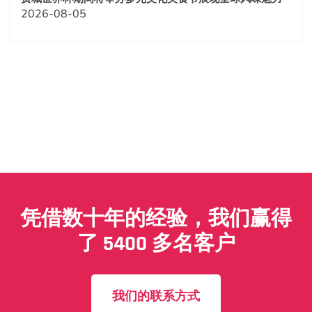
2026-08-05
凭借数十年的经验，我们赢得
了 5400 多名客户
我们的联系方式