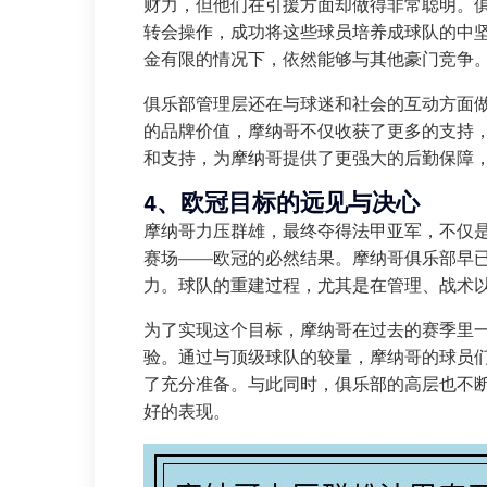
财力，但他们在引援方面却做得非常聪明。
转会操作，成功将这些球员培养成球队的中
金有限的情况下，依然能够与其他豪门竞争
俱乐部管理层还在与球迷和社会的互动方面
的品牌价值，摩纳哥不仅收获了更多的支持
和支持，为摩纳哥提供了更强大的后勤保障
4、欧冠目标的远见与决心
摩纳哥力压群雄，最终夺得法甲亚军，不仅
赛场——欧冠的必然结果。摩纳哥俱乐部早
力。球队的重建过程，尤其是在管理、战术
为了实现这个目标，摩纳哥在过去的赛季里
验。通过与顶级球队的较量，摩纳哥的球员
了充分准备。与此同时，俱乐部的高层也不
好的表现。