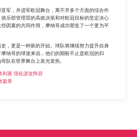
得亚军，并进军欧冠舞台，离不开多个方面的综合作
，俱乐部管理层的高效决策和对欧冠目标的坚定决心
这些因素的共同作用，摩纳哥成功塑造了一个更为平
。
历史，更是一种新的开始。球队将继续努力提升自身
于摩纳哥的球迷来说，他们的期盼不止是欧冠的归
纳哥队在世界舞台上发光发热。
奥利塞 强化进攻阵容
教篇章