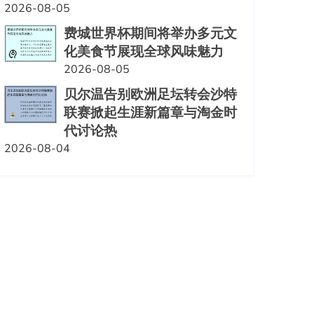
2026-08-05
费城世界杯期间将举办多元文
化美食节展现全球风味魅力
2026-08-05
贝尔温告别欧洲足坛转会沙特
联赛掀起生涯新篇章与淘金时
代讨论热
2026-08-04