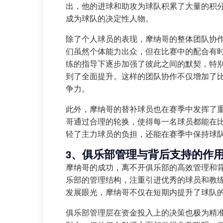
出，他的进球和助攻为球队积累了大量的积
成为球队的决定性人物。
除了个人球员的表现，摩纳哥的整体团队协
们虽然个体能力出众，但在比赛中的配合有
练的指导下逐步加强了彼此之间的默契，特
到了全面提升。这样的团队协作不仅增加了
争力。
此外，摩纳哥的替补球员也在赛季中发挥了
哥通过合理的轮换，使得每一名球员都能在
轻了主力球员的负担，还能在赛季中保持球
3、俱乐部管理与背后支持的作
摩纳哥的成功，离不开俱乐部的高效管理和
乐部的管理结构，注重引进优秀的球员和教
发展眼光，摩纳哥不仅在短期内提升了球队
俱乐部管理层在资金投入上的决策也极为精