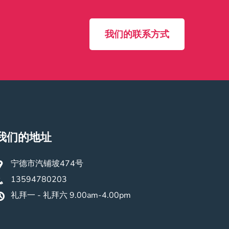
我们的联系方式
我们的地址
宁德市汽铺坡474号
13594780203
礼拜一 - 礼拜六 9.00am-4.00pm