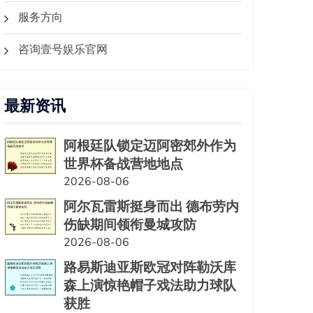
服务方向
咨询壹号娱乐官网
最新资讯
阿根廷队锁定迈阿密郊外作为
世界杯备战营地地点
2026-08-06
阿尔瓦雷斯挺身而出 德布劳内
伤缺期间领衔曼城攻防
2026-08-06
路易斯迪亚斯欧冠对阵勒沃库
森上演惊艳帽子戏法助力球队
获胜