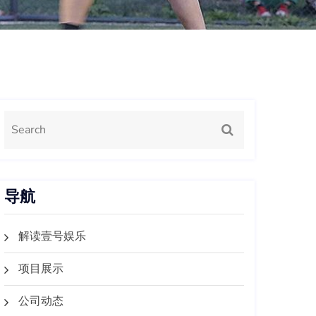
导航
解读壹号娱乐
项目展示
公司动态