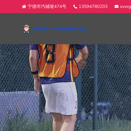
宁德市汽铺坡474号
13594780203
over