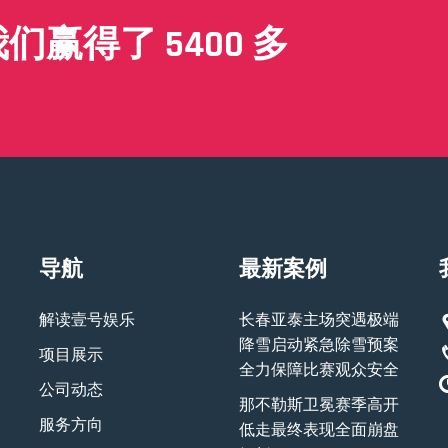
赢得了 5400 多
导航
最新案例
解读壹号娱乐
长春亚泰主场突遇极端
降雪启动紧急除雪预案
项目展示
全力保障比赛观众安全
公司动态
那不勒斯卫冕赛季高开
服务方向
低走最终表现全面崩盘