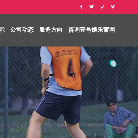
示
公司动态
服务方向
咨询壹号娱乐官网