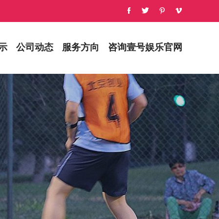
示
公司动态
服务方向
咨询壹号娱乐官网