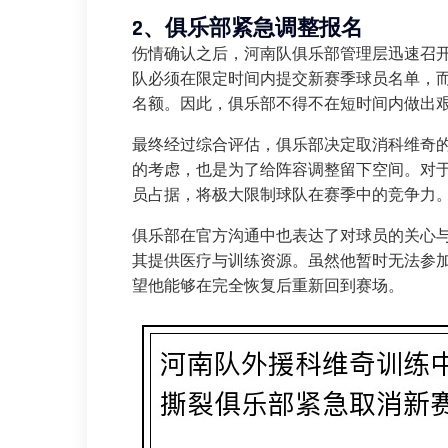
2、俱乐部紧急调整报名
伤情确认之后，河南队俱乐部管理层迅速召
队必须在限定时间内提交新赛季球员名单，
名额。因此，俱乐部不得不在短时间内做出
最终经过综合评估，俱乐部决定取消科维奇
的考虑，也是为了给阵容调整留下空间。对
员占据，将极大限制球队在赛季中的竞争力
俱乐部在官方沟通中也表达了对球员的关心
其提供医疗与训练资源。虽然他暂时无法参
望他能够在完全恢复后重新回到赛场。