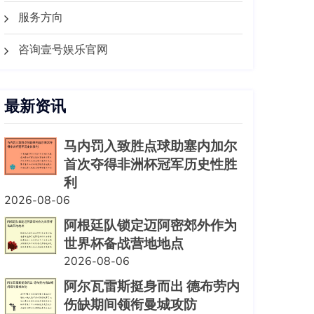
服务方向
咨询壹号娱乐官网
最新资讯
马内罚入致胜点球助塞内加尔
首次夺得非洲杯冠军历史性胜
利
2026-08-06
阿根廷队锁定迈阿密郊外作为
世界杯备战营地地点
2026-08-06
阿尔瓦雷斯挺身而出 德布劳内
伤缺期间领衔曼城攻防