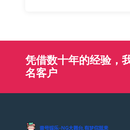
凭借数十年的经验，我们
名客户