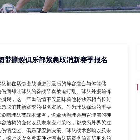
韧带撕裂俱乐部紧急取消新赛季报名
球队都在紧锣密鼓地进行最后的阵容磨合与体能储
的伤病却让球队的备战节奏被迫打乱。球队外援前锋
带撕裂，这一严重伤情不仅意味着他将缺席相当长时
紧急取消其新赛季的报名资格。作为球队锋线的重要
仅影响球队技战术部署，也牵动着球迷与管理层的神
阵容结构的变化以及未来应对策略，都成为外界关注
从伤情经过、俱乐部应急决策、球队战术影响以及未
析，探讨这次突发事件对河南队新赛季前景所带来的