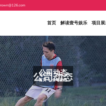
grown@126.com
首页
解读壹号娱乐
项目展
公司动态
首页
公司动态