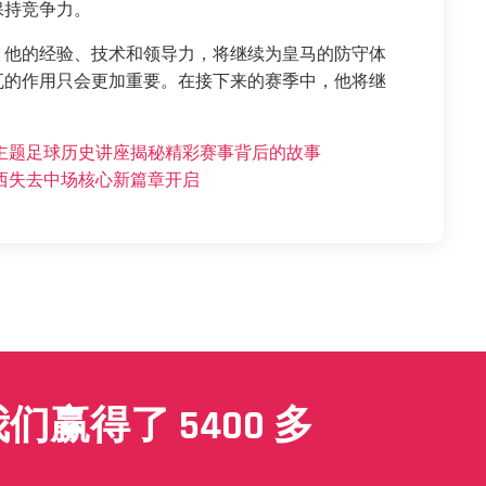
保持竞争力。
。他的经验、技术和领导力，将继续为皇马的防守体
瓦的作用只会更加重要。在接下来的赛季中，他将继
。
主题足球历史讲座揭秘精彩赛事背后的故事
西失去中场核心新篇章开启
赢得了 5400 多