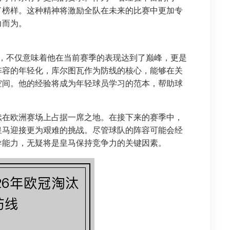
了榜样。这种精神将激励全队在未来的比赛中更加专
力而为。
现，不仅意味着他在当前赛季的表现达到了巅峰，更是
阵容的年轻化，库尔图瓦作为防线的核心，能够在关
空间。他的经验将成为年轻球员学习的范本，帮助球
续在欧洲赛场上占据一席之地。在接下来的赛季中，
皇马迎接更为艰难的挑战。尽管球队的阵容可能会经
导能力，无疑将是皇马保持竞争力的关键因素。