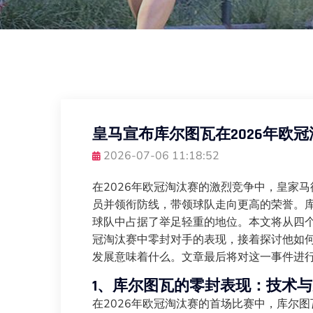
皇马宣布库尔图瓦在2026年欧
2026-07-06 11:18:52
在2026年欧冠淘汰赛的激烈竞争中，皇家
员并领衔防线，带领球队走向更高的荣誉。
球队中占据了举足轻重的地位。本文将从四个
冠淘汰赛中零封对手的表现，接着探讨他如
发展意味着什么。文章最后将对这一事件进
1、库尔图瓦的零封表现：技术
在2026年欧冠淘汰赛的首场比赛中，库尔