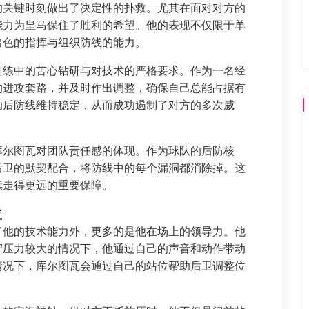
的关键时刻做出了决定性的扑救。尤其在面对对方的
能力为皇马保住了胜利的希望。他的表现不仅限于单
出色的指挥与组织防线的能力。
训练中的苦心钻研与对技术的严格要求。作为一名经
的进攻套路，并及时作出调整，确保自己总能占据有
助后防线维持稳定，从而成功遏制了对方的多次威
库尔图瓦对团队责任感的体现。作为球队的后防核
后卫的默契配合，将防线中的每个漏洞都消除掉。这
续走得更远的重要保障。
位
了他的技术能力外，更多的是他在场上的领导力。他
守压力较大的情况下，他通过自己的声音和动作带动
情况下，库尔图瓦会通过自己的站位帮助后卫调整位