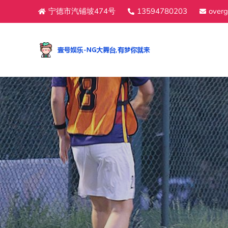
宁德市汽铺坡474号
13594780203
over