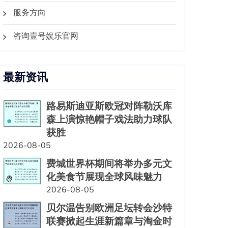
服务方向
咨询壹号娱乐官网
最新资讯
路易斯迪亚斯欧冠对阵勒沃库
森上演惊艳帽子戏法助力球队
获胜
2026-08-05
费城世界杯期间将举办多元文
化美食节展现全球风味魅力
2026-08-05
贝尔温告别欧洲足坛转会沙特
联赛掀起生涯新篇章与淘金时