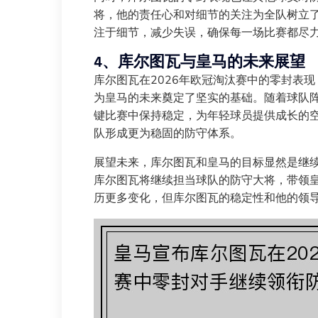
将，他的责任心和对细节的关注为全队树立
注于细节，减少失误，确保每一场比赛都尽
4、库尔图瓦与皇马的未来展望
库尔图瓦在2026年欧冠淘汰赛中的零封表
为皇马的未来奠定了坚实的基础。随着球队
键比赛中保持稳定，为年轻球员提供成长的
队形成更为稳固的防守体系。
展望未来，库尔图瓦和皇马的目标显然是继
库尔图瓦将继续担当球队的防守大将，带领
历更多变化，但库尔图瓦的稳定性和他的领