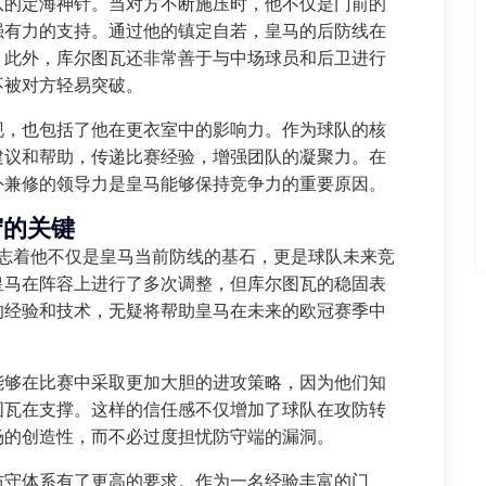
队的定海神针。当对方不断施压时，他不仅是门前的
强有力的支持。通过他的镇定自若，皇马的后防线在
。此外，库尔图瓦还非常善于与中场球员和后卫进行
不被对方轻易突破。
现，也包括了他在更衣室中的影响力。作为球队的核
建议和帮助，传递比赛经验，增强团队的凝聚力。在
外兼修的领导力是皇马能够保持竞争力的重要原因。
守的关键
标志着他不仅是皇马当前防线的基石，更是球队未来竞
皇马在阵容上进行了多次调整，但库尔图瓦的稳固表
的经验和技术，无疑将帮助皇马在未来的欧冠赛季中
能够在比赛中采取更加大胆的进攻策略，因为他们知
图瓦在支撑。这样的信任感不仅增加了球队在攻防转
场的创造性，而不必过度担忧防守端的漏洞。
防守体系有了更高的要求。作为一名经验丰富的门