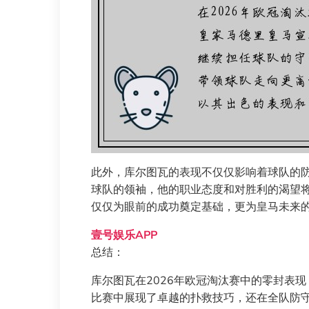
此外，库尔图瓦的表现不仅仅影响着球队的
球队的领袖，他的职业态度和对胜利的渴望
仅仅为眼前的成功奠定基础，更为皇马未来
壹号娱乐APP
总结：
库尔图瓦在2026年欧冠淘汰赛中的零封表
比赛中展现了卓越的扑救技巧，还在全队防