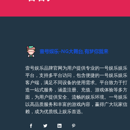
壹号娱乐品牌官网为用户提供专业的一号娱乐娱乐
平台，支持多平台访问，包含便捷的一号娱乐娱乐
客户端，满足不同设备的使用需求。平台致力于打
造一站式服务，涵盖注册、充值、游戏体验等多方
面，为用户提供安全、流畅的娱乐环境。一号娱乐
以高品质服务和丰富的游戏内容，赢得广大玩家信
赖，成为优质线上娱乐首选。