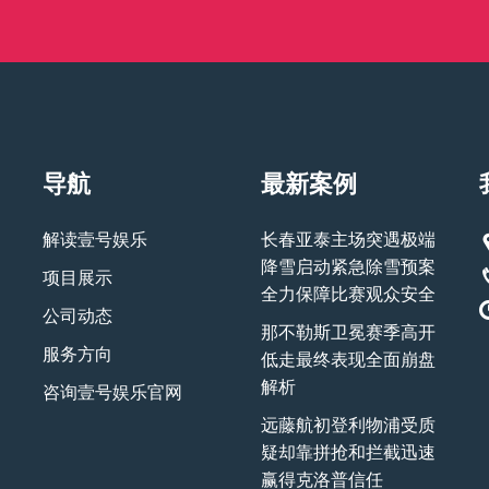
导航
最新案例
解读壹号娱乐
长春亚泰主场突遇极端
降雪启动紧急除雪预案
项目展示
全力保障比赛观众安全
公司动态
那不勒斯卫冕赛季高开
服务方向
低走最终表现全面崩盘
解析
咨询壹号娱乐官网
远藤航初登利物浦受质
疑却靠拼抢和拦截迅速
赢得克洛普信任