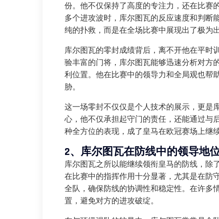
份。他不仅保持了高度的专注力，还在比赛
多个进攻波时，库尔图瓦的反应速度和判断
纯的扑救，而是在全场比赛中展现出了极为
库尔图瓦的零封成绩背后，离不开他在平时
验丰富的门将，库尔图瓦能够迅速分析对方
利位置。他在比赛中的领导力和全局观也帮
胁。
这一场零封不仅仅是个人技术的展示，更是
心，他不仅承担起守门的责任，还能通过与
种全方位的表现，成了皇马在欧冠赛场上继
2、库尔图瓦在防线中的领导地
库尔图瓦之所以能继续领衔皇马的防线，除
在比赛中的指挥作用十分显著，尤其是在防
全队，确保防线的协调性和稳定性。在许多
置，避免对方的进攻破绽。