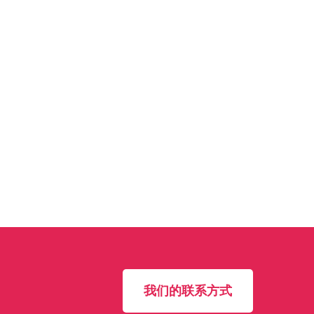
我们的联系方式