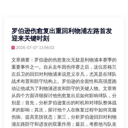
罗伯逊伤愈复出重回利物浦左路首发
迎来关键时刻
2026-07-07 11:56:02
文章摘要：罗伯逊的伤愈复出无疑是利物浦本赛季的
重要事件之一。自从去年因伤停赛之后，这位苏格兰
左后卫的回归对利物浦来说意义非凡，尤其是在球队
战术布置和防守结构上。罗伯逊的全面性和高强度跑
动让他成为了利物浦进攻和防守的关键人物。文章将
从四个方面详细探讨他伤愈复出后如何影响球队，分
别是：首先，分析罗伯逊复出的时机和对球队整体战
术的影响；其次，探讨他个人在恢复过程中如何克服
伤病、提高竞技状态；第三，分析罗伯逊回归对利物
浦左路防守和进攻的双重作用；最后，考察他与队友