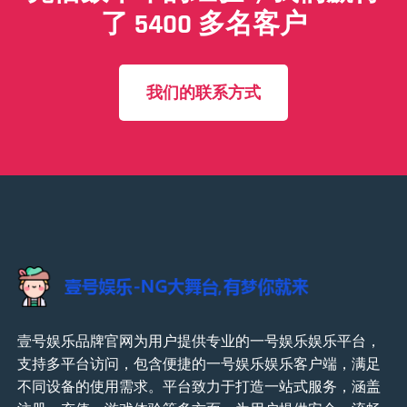
了 5400 多名客户
我们的联系方式
壹号娱乐品牌官网为用户提供专业的一号娱乐娱乐平台，
支持多平台访问，包含便捷的一号娱乐娱乐客户端，满足
不同设备的使用需求。平台致力于打造一站式服务，涵盖