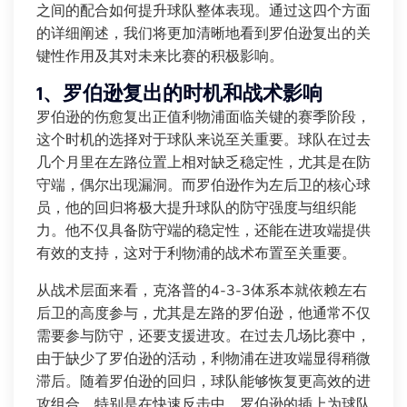
之间的配合如何提升球队整体表现。通过这四个方面
的详细阐述，我们将更加清晰地看到罗伯逊复出的关
键性作用及其对未来比赛的积极影响。
1、罗伯逊复出的时机和战术影响
罗伯逊的伤愈复出正值利物浦面临关键的赛季阶段，
这个时机的选择对于球队来说至关重要。球队在过去
几个月里在左路位置上相对缺乏稳定性，尤其是在防
守端，偶尔出现漏洞。而罗伯逊作为左后卫的核心球
员，他的回归将极大提升球队的防守强度与组织能
力。他不仅具备防守端的稳定性，还能在进攻端提供
有效的支持，这对于利物浦的战术布置至关重要。
从战术层面来看，克洛普的4-3-3体系本就依赖左右
后卫的高度参与，尤其是左路的罗伯逊，他通常不仅
需要参与防守，还要支援进攻。在过去几场比赛中，
由于缺少了罗伯逊的活动，利物浦在进攻端显得稍微
滞后。随着罗伯逊的回归，球队能够恢复更高效的进
攻组合，特别是在快速反击中，罗伯逊的插上为球队