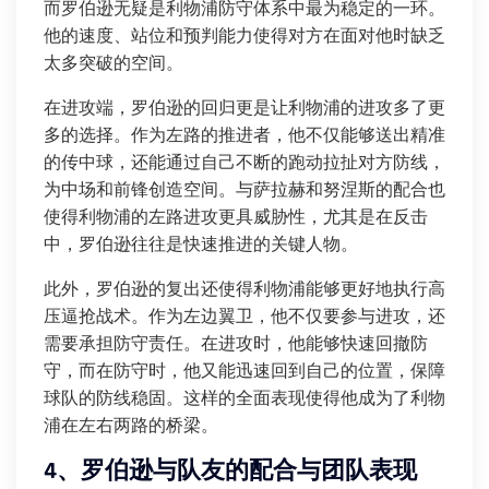
而罗伯逊无疑是利物浦防守体系中最为稳定的一环。
他的速度、站位和预判能力使得对方在面对他时缺乏
太多突破的空间。
在进攻端，罗伯逊的回归更是让利物浦的进攻多了更
多的选择。作为左路的推进者，他不仅能够送出精准
的传中球，还能通过自己不断的跑动拉扯对方防线，
为中场和前锋创造空间。与萨拉赫和努涅斯的配合也
使得利物浦的左路进攻更具威胁性，尤其是在反击
中，罗伯逊往往是快速推进的关键人物。
此外，罗伯逊的复出还使得利物浦能够更好地执行高
压逼抢战术。作为左边翼卫，他不仅要参与进攻，还
需要承担防守责任。在进攻时，他能够快速回撤防
守，而在防守时，他又能迅速回到自己的位置，保障
球队的防线稳固。这样的全面表现使得他成为了利物
浦在左右两路的桥梁。
4、罗伯逊与队友的配合与团队表现