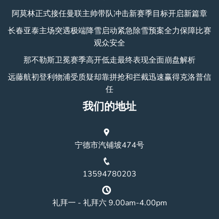
阿莫林正式接任曼联主帅带队冲击新赛季目标开启新篇章
长春亚泰主场突遇极端降雪启动紧急除雪预案全力保障比赛
观众安全
那不勒斯卫冕赛季高开低走最终表现全面崩盘解析
远藤航初登利物浦受质疑却靠拼抢和拦截迅速赢得克洛普信
任
我们的地址
宁德市汽铺坡474号
13594780203
礼拜一 - 礼拜六 9.00am-4.00pm