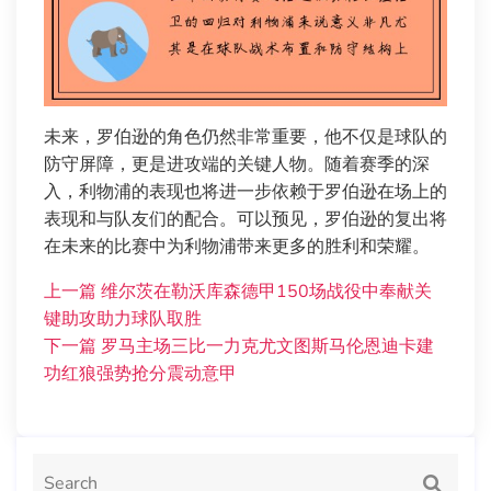
未来，罗伯逊的角色仍然非常重要，他不仅是球队的
防守屏障，更是进攻端的关键人物。随着赛季的深
入，利物浦的表现也将进一步依赖于罗伯逊在场上的
表现和与队友们的配合。可以预见，罗伯逊的复出将
在未来的比赛中为利物浦带来更多的胜利和荣耀。
上一篇
维尔茨在勒沃库森德甲150场战役中奉献关
键助攻助力球队取胜
下一篇
罗马主场三比一力克尤文图斯马伦恩迪卡建
功红狼强势抢分震动意甲