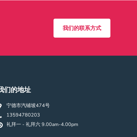
我们的联系方式
我们的地址
宁德市汽铺坡474号
13594780203
礼拜一 - 礼拜六 9.00am-4.00pm