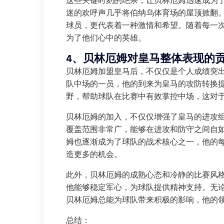
这些关键时刻的绝杀，让贝林厄姆迅速成为
迷的欢呼声几乎将伯纳乌体育场的屋顶掀翻
球员，更代表着一种激情和希望。随着每一
为了他们心中的英雄。
4、贝林厄姆对皇马整体表现的
贝林厄姆加盟皇马后，不仅仅是个人成绩突
队中场的一员，他的到来为皇马的攻防转换
野，帮助球队在比赛中有效掌控中场，这对
贝林厄姆的加入，不仅仅增强了皇马的进攻
覆盖范围非常广，能够在进攻和防守之间自
姆也逐渐成为了球队的战术核心之一，他的
造更多的机会。
此外，贝林厄姆的成熟心态和冷静的比赛风
他能够稳定军心，为球队提供精神支持。无
贝林厄姆总能为球队带来积极的影响，他的
总结：