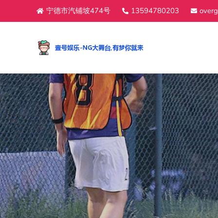
宁德市汽铺坡474号
13594780203
over