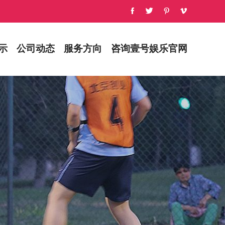
示
公司动态
服务方向
咨询壹号娱乐官网