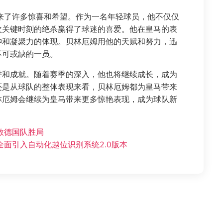
来了许多惊喜和希望。作为一名年轻球员，他不仅仅
次关键时刻的绝杀赢得了球迷的喜爱。他在皇马的表
神和凝聚力的体现。贝林厄姆用他的天赋和努力，迅
不可或缺的一员。
誉和成就。随着赛季的深入，他也将继续成长，成为
还是从球队的整体表现来看，贝林厄姆都为皇马带来
林厄姆会继续为皇马带来更多惊艳表现，成为球队新
救德国队胜局
季全面引入自动化越位识别系统2.0版本