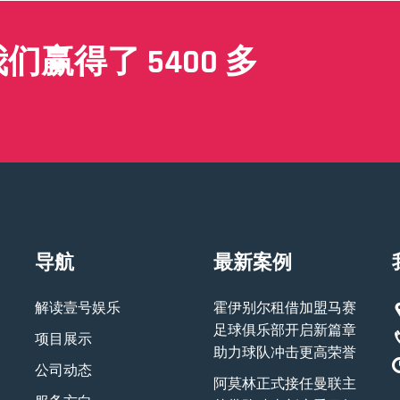
赢得了 5400 多
导航
最新案例
解读壹号娱乐
霍伊别尔租借加盟马赛
足球俱乐部开启新篇章
项目展示
助力球队冲击更高荣誉
公司动态
阿莫林正式接任曼联主