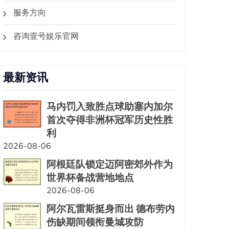
服务方向
咨询壹号娱乐官网
最新资讯
马内罚入致胜点球助塞内加尔
首次夺得非洲杯冠军历史性胜
利
2026-08-06
阿根廷队锁定迈阿密郊外作为
世界杯备战营地地点
2026-08-06
阿尔瓦雷斯挺身而出 德布劳内
伤缺期间领衔曼城攻防