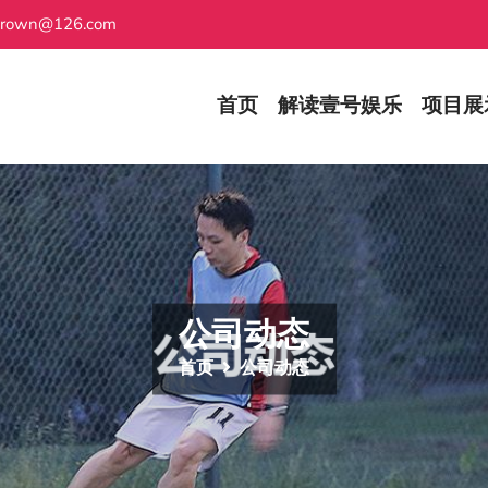
grown@126.com
首页
解读壹号娱乐
项目展
公司动态
首页
公司动态