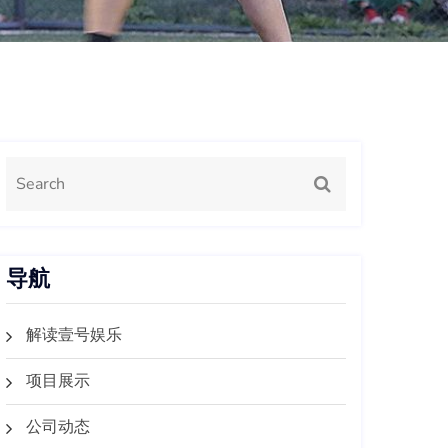
导航
解读壹号娱乐
项目展示
公司动态