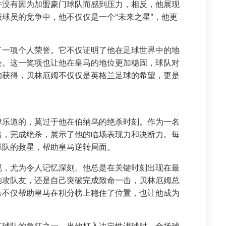
并没有因为加盟豪门球队而感到压力，相反，他展现
球员的竞争中，他不仅仅是一个“未来之星”，他更
了一项个人荣誉。它不仅证明了他在足球世界中的地
会。这一奖项也让他在皇马的地位更加稳固，球队对
的获得，贝林厄姆不仅仅是英格兰足球的希望，更是
津乐道的，莫过于他在伯纳乌的绝杀时刻。作为一名
出，完成绝杀，展示了他的临场表现力和决断力。每
球队的救星，帮助皇马逆转局面。
现，尤为令人记忆深刻。他总是在关键时刻出现在最
助攻队友，还是自己突破完成致命一击，贝林厄姆总
杀不仅帮助皇马在积分榜上稳住了位置，也让他成为