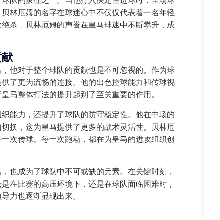
了球队的象征之一。当他打入决定性进球时，全场球
。贝林厄姆的名字在球迷心中不仅仅代表着一名年轻
次绝杀，贝林厄姆的声誉在皇马球迷中不断攀升，成
贡献
出，他对于整个球队的贡献也是不可忽视的。作为球
提供了更为流畅的连接。他的出色控球能力和传球视
于皇马整体打法的提升起到了至关重要的作用。
组织能力，还提升了球队的防守稳定性。他在中场的
如切换，这为皇马提供了更多的战术灵活性。贝林厄
每一次传球、每一次跑动，都在为皇马的进攻组织创
格，也成为了球队中不可或缺的元素。在关键时刻，
论是在比赛的高压环境下，还是在球队面临困难时，
领导力也逐渐显现出来。