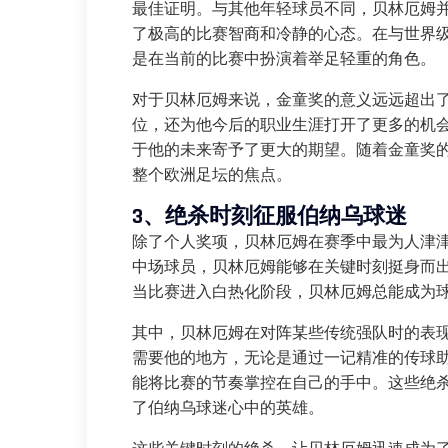
最佳证明。与其他年轻球员不同，贝林厄姆
了极高的比赛智商和冷静的心态。在与世界级
是在当前的比赛中扮演着举足轻重的角色。
对于贝林厄姆来说，金童奖的意义远远超出
位，还为他今后的职业生涯打开了更多的机
于他的未来寄予了更大的期望。随着金童奖
整个欧洲足坛的焦点。
3、绝杀时刻征服伯纳乌球迷
除了个人奖项，贝林厄姆在赛季中最为人津
中场球员，贝林厄姆能够在关键时刻挺身而
当比赛进入白热化阶段，贝林厄姆总能成为
其中，贝林厄姆在对阵某些传统强队时的表
需要他的地方，无论是通过一记精准的传球
能将比赛的节奏掌控在自己的手中。这些绝
了伯纳乌球迷心中的英雄。