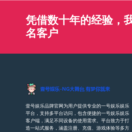
凭借数十年的经验，我们
名客户
壹号娱乐品牌官网为用户提供专业的一号娱乐娱乐
平台，支持多平台访问，包含便捷的一号娱乐娱乐
客户端，满足不同设备的使用需求。平台致力于打
造一站式服务，涵盖注册、充值、游戏体验等多方