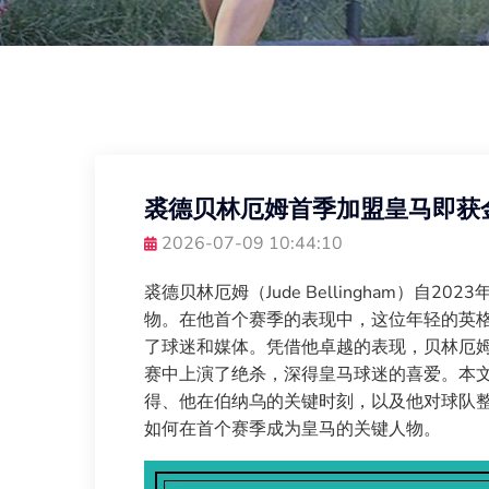
裘德贝林厄姆首季加盟皇马即获
2026-07-09 10:44:10
裘德贝林厄姆（Jude Bellingham）自
物。在他首个赛季的表现中，这位年轻的英
了球迷和媒体。凭借他卓越的表现，贝林厄姆不仅
赛中上演了绝杀，深得皇马球迷的喜爱。本
得、他在伯纳乌的关键时刻，以及他对球队
如何在首个赛季成为皇马的关键人物。