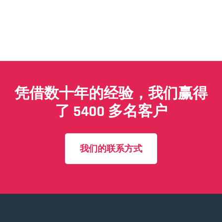
凭借数十年的经验，我们赢得
了 5400 多名客户
我们的联系方式