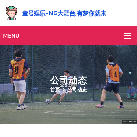
公司动态
首页
公司动态