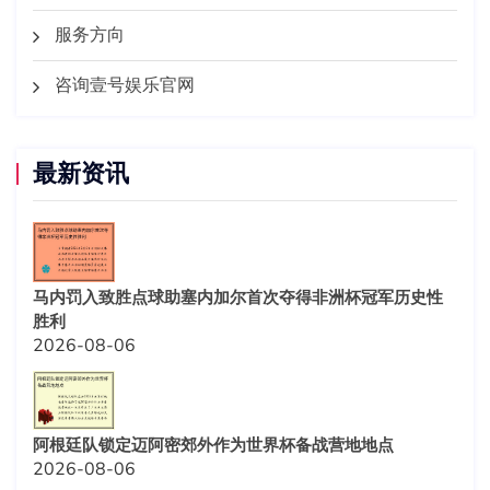
服务方向
咨询壹号娱乐官网
最新资讯
马内罚入致胜点球助塞内加尔首次夺得非洲杯冠军历史性
胜利
2026-08-06
阿根廷队锁定迈阿密郊外作为世界杯备战营地地点
2026-08-06