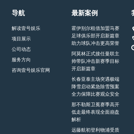
导航
最新案例
解读壹号娱乐
霍伊别尔租借加盟马赛
足球俱乐部开启新篇章
项目展示
助力球队冲击更高荣誉
公司动态
阿莫林正式接任曼联主
服务方向
帅带队冲击新赛季目标
开启新篇章
咨询壹号娱乐官网
长春亚泰主场突遇极端
降雪启动紧急除雪预案
全力保障比赛观众安全
那不勒斯卫冕赛季高开
低走最终表现全面崩盘
解析
远藤航初登利物浦受质