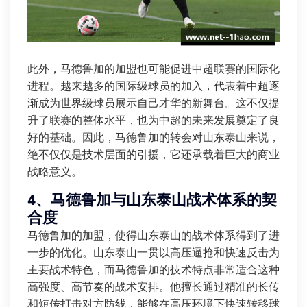
此外，马德鲁加的加盟也可能促进中超联赛的国际化
进程。越来越多的国际级球员的加入，代表着中超逐
渐成为世界级球员展示自己才华的新舞台。这不仅提
升了联赛的整体水平，也为中超的未来发展奠定了良
好的基础。因此，马德鲁加的转会对山东泰山来说，
绝不仅仅是技术层面的引援，它还承载着巨大的商业
战略意义。
4、马德鲁加与山东泰山战术体系的契
合度
马德鲁加的加盟，使得山东泰山的战术体系得到了进
一步的优化。山东泰山一贯以高压逼抢和快速反击为
主要战术特色，而马德鲁加的技术特点非常适合这种
高强度、高节奏的战术安排。他擅长通过精准的长传
和短传打击对方防线，能够在高压环境下快速转移球