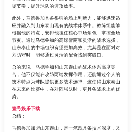
场节奏，提升球队的进攻效率。
此外，马德鲁加具备很强的场上判断力，能够迅速适
应并融入到山东泰山现有的战术体系中。教练组能够
根据他的特点，安排他担任核心中场角色，掌控全场
节奏。通过马德鲁加的高球智商和灵活的战术选择，
山东泰山的中场组织有望更加高效，尤其是在面对对
方防守时，能够通过灵活的配合找到突破口。
总的来说，马德鲁加和山东泰山的战术体系高度契
合，他不仅能在攻防两端发挥作用，还能通过个人的
技术特点为球队提供更多战术选择。这使得山东泰山
在未来的比赛中，在对阵强队时，更具备战术上的优
势。
壹号娱乐下载
总结：
马德鲁加加盟山东泰山，是一笔既具备技术深度，又