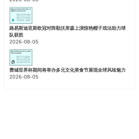
路易斯迪亚斯欧冠对阵勒沃库森上演惊艳帽子戏法助力球
队获胜
2026-08-05
费城世界杯期间将举办多元文化美食节展现全球风味魅力
2026-08-05