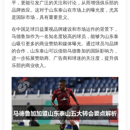
平，更能引发广泛的关注和讨论，从而增强俱乐部的
品牌效应。这对于山东泰山在市场上的曝光度，尤其
是国际市场，具有重要意义。
在中国足球日益重视品牌建设和市场运作的背景下，
马德鲁加作为一名知名度较高的球员，能够为山东泰
山吸引更多的商业赞助和媒体曝光。通过球员与品牌
的合作，山东泰山可以借助马德鲁加的国际影响力，
进一步拓展赞助商、广告商和球迷的关注度，提升俱
乐部的商业收入。