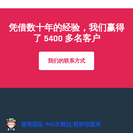
凭借数十年的经验，我们赢得
了 5400 多名客户
我们的联系方式