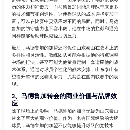
员的体力和冲击力，而马德鲁加则能为球队带来更多
的技术细节和创造性。这使得球队的战术选择更加丰
富，可以在比赛中灵活应对不同的局面。同时，马德
鲁加的防守能力也不容小觑，他在中场的拦截和逼抢
同样能够帮助球队减轻后防压力。
最后，马德鲁加的加盟还将促使山东泰山在战术上的
多样性和灵活性。教练团队可能会根据他的特点调整
中场的打法，甚至可能为他量身定制一套适应他的战
术体系。通过对球员个性化的战术安排，山东泰山有
望提升整体的比赛竞争力，尤其是在国内联赛中的表
现。
3、马德鲁加转会的商业价值与品牌效
应
除了球场上的影响，马德鲁加的加盟无疑为山东泰山
带来了巨大的商业价值。作为一名有国际经验的大牌
球员，马德鲁加的加盟不仅能够提升球队的竞技水