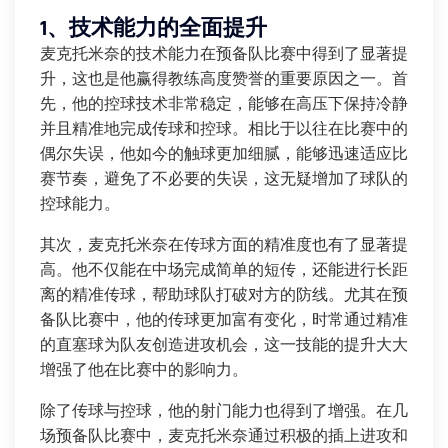
1、技术能力的全面提升
麦克托米奈的技术能力在预备队比赛中得到了显著提
升，这也是他赢得教练高度赞誉的重要原因之一。首
先，他的控球技术非常稳定，能够在高压下保持冷静
并且精准地完成传球和控球。相比于以往在比赛中的
偶尔失误，他如今的触球更加细腻，能够迅速适应比
赛节奏，避免了不必要的失误，这无疑增加了球队的
控球能力。
其次，麦克托米奈在传球方面的精准度也有了显著提
高。他不仅能在中场完成简单的短传，还能进行长距
离的精准传球，帮助球队打破对方的防线。尤其在预
备队比赛中，他的传球更加富有变化，时常通过精准
的直塞球为队友创造进攻机会，这一技能的提升大大
增强了他在比赛中的影响力。
除了传球与控球，他的射门能力也得到了增强。在几
场预备队比赛中，麦克托米奈通过积极的插上进攻和