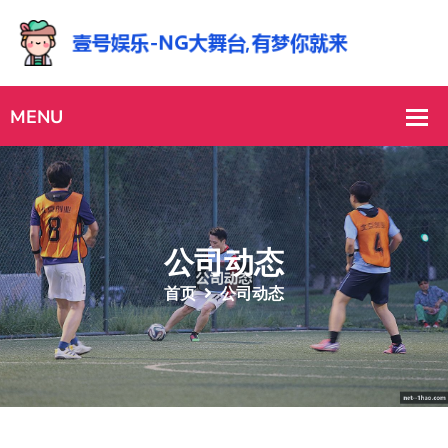
公司动态
首页
公司动态