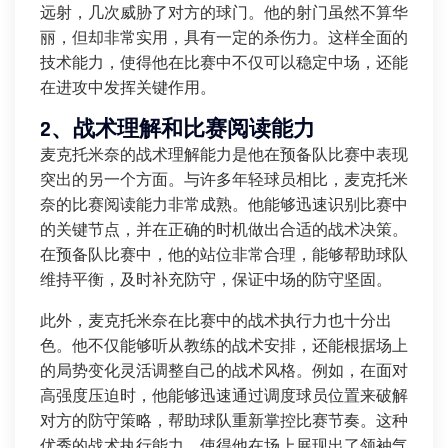
远射，几次威胁了对方的球门。他的射门虽然不算华
丽，但却非常实用，具有一定的杀伤力。这样全面的
技术能力，使得他在比赛中不仅可以稳定中场，还能
在进攻中发挥关键作用。
2、战术理解和比赛阅读能力
麦克托米奈的战术理解能力是他在预备队比赛中表现
突出的另一个方面。与许多年轻球员相比，麦克托米
奈的比赛阅读能力非常成熟。他能够迅速识别比赛中
的关键节点，并在正确的时机做出合适的战术决策。
在预备队比赛中，他的站位非常合理，能够帮助球队
维持平衡，及时补充防守，保证中场的防守坚固。
此外，麦克托米奈在比赛中的战术执行力也十分出
色。他不仅能够听从教练的战术安排，还能根据场上
的局势变化灵活调整自己的战术风格。例如，在面对
高强度压迫时，他能够迅速通过调度球员位置来破解
对方的防守策略，帮助球队重新掌控比赛节奏。这种
优秀的战术执行能力，使得他在场上展现出了领袖气