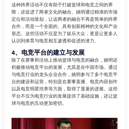
这种跨界活动不仅有助于打破篮球和电竞之间的界
限，还促进了两者文化的融合。姚明通过精准的市场
定位和活动策划，让这两者的融合不再是简单的跨界
合作，而是一个全面的、具有创新精神的文化和产业
形态。这些活动不仅是为了娱乐大众，更是让更多人
认识到体育与电竞相互渗透和促进的潜力。
4、电竞平台的建立与发展
除了在赛事和活动上推动篮球与电竞的融合，姚明还
积极推动电竞平台的发展，尤其是在中国市场。通过
与电竞行业的龙头企业合作，姚明参与了多个电竞平
台的建设和运营，特别是在赛事直播、电竞内容创作
以及电竞明星培养等方面，取得了显著的进展。这些
平台不仅为电竞行业的发展提供了基础设施，还让篮
球与电竞的互动更加密切。