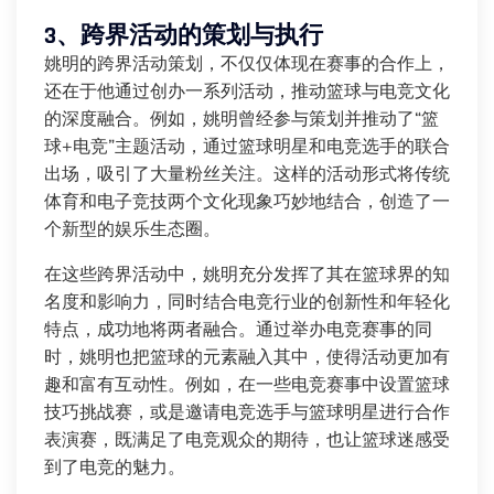
3、跨界活动的策划与执行
姚明的跨界活动策划，不仅仅体现在赛事的合作上，
还在于他通过创办一系列活动，推动篮球与电竞文化
的深度融合。例如，姚明曾经参与策划并推动了“篮
球+电竞”主题活动，通过篮球明星和电竞选手的联合
出场，吸引了大量粉丝关注。这样的活动形式将传统
体育和电子竞技两个文化现象巧妙地结合，创造了一
个新型的娱乐生态圈。
在这些跨界活动中，姚明充分发挥了其在篮球界的知
名度和影响力，同时结合电竞行业的创新性和年轻化
特点，成功地将两者融合。通过举办电竞赛事的同
时，姚明也把篮球的元素融入其中，使得活动更加有
趣和富有互动性。例如，在一些电竞赛事中设置篮球
技巧挑战赛，或是邀请电竞选手与篮球明星进行合作
表演赛，既满足了电竞观众的期待，也让篮球迷感受
到了电竞的魅力。