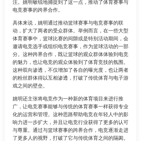
注。姚明敏锐地捕捉到了这一点，推动了体育赛事与
电竞赛事的跨界合作。
具体来说，姚明通过推动篮球赛事与电竞赛事的联
动，扩大了两者的受众群体。举例而言，在一些大型
体育赛事中，篮球比赛的间隙或是特别活动期间，会
邀请电竞选手或组织电竞赛事，作为篮球活动的一部
分。这种跨界合作，既让篮球的观众群体体验到电竞
的魅力，也让电竞的观众体验到了体育竞技的氛围。
这种双向渗透，不仅增加了各自的曝光度，也让两者
的粉丝群体得以互相渗透，打破了传统体育与电子游
戏之间的壁垒。
姚明还主张将电竞作为一种新的体育项目来进行推
广，让电竞赛事能够与传统的体育赛事一样获得专业
化的运营和管理。这种思路帮助电竞在年轻人中的影
响力进一步扩大，并且让电竞行业获得了更多的认可
与尊重。通过与篮球赛事的跨界合作，电竞逐渐走进
了更多人的视野，打破了它与传统体育之间的隔阂。