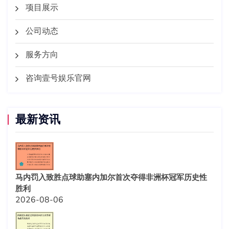
项目展示
公司动态
服务方向
咨询壹号娱乐官网
最新资讯
马内罚入致胜点球助塞内加尔首次夺得非洲杯冠军历史性
胜利
2026-08-06