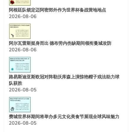
阿根廷队锁定迈阿密郊外作为世界杯备战营地地点
2026-08-06
阿尔瓦雷斯挺身而出 德布劳内伤缺期间领衔曼城攻防
2026-08-06
路易斯迪亚斯欧冠对阵勒沃库森上演惊艳帽子戏法助力球
队获胜
2026-08-05
费城世界杯期间将举办多元文化美食节展现全球风味魅力
2026-08-05