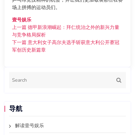
乒乓球竞技精神的机会，并让我们更加敬畏那些在赛
场上拼搏的运动员们。
壹号娱乐
上一篇
德甲新浪潮崛起：拜仁统治之外的新兴力量
与竞争格局探析
下一篇
意大利女子高尔夫选手斩获意大利公开赛冠
军创历史新篇章
导航
解读壹号娱乐