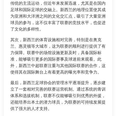
传统的主流运动，但近年来发展迅速，尤其是在国内
足球和国际足球的交融上。新西兰的地理位置使其成
为亚洲和大洋洲之间的文化交汇点，吸引了大量亚洲
球员的参与，这不仅丰富了联赛的竞技水平，也促进
了文化的多样性。
其次，新西兰的体育设施相对完善，特别是在奥克
兰、惠灵顿等大城市，这为联赛的顺利进行提供了有
力保障。联赛中的场馆设施更新及时，具备国际标
准，能够吸引更多的国际赛事及球迷前来观看。此
外，新西兰中超联赛注重与其他国际联赛的合作，这
使得其在国际舞台上有着更高的曝光率和竞争力。
最后，新西兰足球协会的管理水平逐渐提升，逐步建
立了一套相对完善的联赛运营机制。通过系统的青训
体系和选拔机制，联赛不仅能够吸引到优秀的外援，
还能培养出本土的潜力球员，为联赛的可持续发展提
供了强大的人才支持。