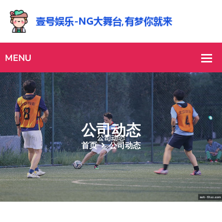
公司动态
首页
公司动态