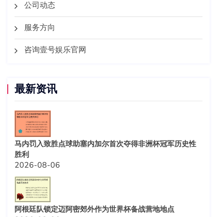
公司动态
服务方向
咨询壹号娱乐官网
最新资讯
马内罚入致胜点球助塞内加尔首次夺得非洲杯冠军历史性
胜利
2026-08-06
阿根廷队锁定迈阿密郊外作为世界杯备战营地地点