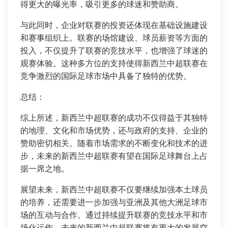
得更大的曝光率，吸引更多的球迷和赞助商。
与此同时，企业对联赛的投资还体现在基础设施建设
和赛事组织上。联赛的场馆建设、球员薪资等方面的
投入，不仅提升了联赛的竞技水平，也增强了球迷的
观赛体验。这种多方位的支持使得新西兰中超联赛在
竞争激烈的国际足球市场中具备了独特的优势。
总结：
综上所述，新西兰中超联赛的成功不仅得益于其独特
的地理、文化和市场优势，还与政府的支持、企业的
赞助密切相关。随着市场需求的不断变化和技术的进
步，未来的新西兰中超联赛有望在国际足球舞台上占
据一席之地。
展望未来，新西兰中超联赛不仅要继续加强本土球员
的培养，还需要进一步加强与亚洲及其他大洲足球市
场的互动与合作。通过持续提升联赛的竞技水平和市