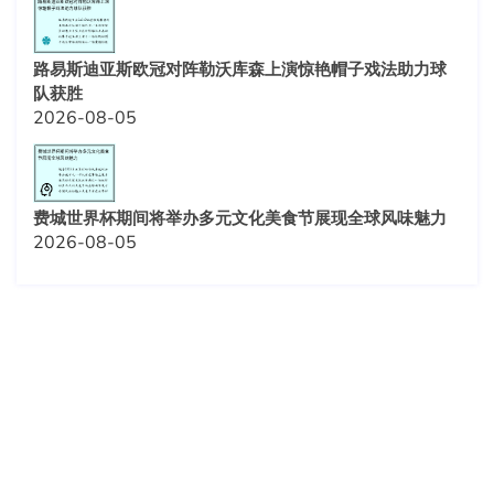
路易斯迪亚斯欧冠对阵勒沃库森上演惊艳帽子戏法助力球
队获胜
2026-08-05
费城世界杯期间将举办多元文化美食节展现全球风味魅力
2026-08-05