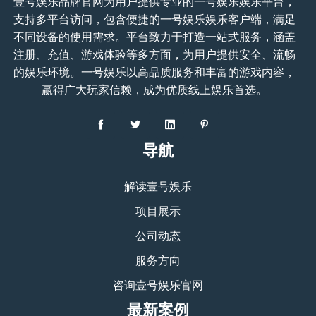
壹号娱乐品牌官网为用户提供专业的一号娱乐娱乐平台，
支持多平台访问，包含便捷的一号娱乐娱乐客户端，满足
不同设备的使用需求。平台致力于打造一站式服务，涵盖
注册、充值、游戏体验等多方面，为用户提供安全、流畅
的娱乐环境。一号娱乐以高品质服务和丰富的游戏内容，
赢得广大玩家信赖，成为优质线上娱乐首选。
导航
解读壹号娱乐
项目展示
公司动态
服务方向
咨询壹号娱乐官网
最新案例