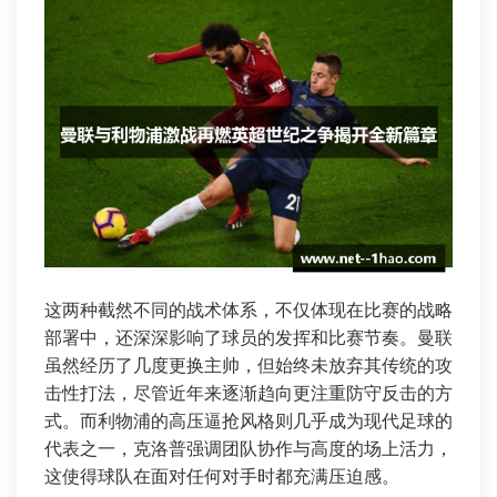
这两种截然不同的战术体系，不仅体现在比赛的战略
部署中，还深深影响了球员的发挥和比赛节奏。曼联
虽然经历了几度更换主帅，但始终未放弃其传统的攻
击性打法，尽管近年来逐渐趋向更注重防守反击的方
式。而利物浦的高压逼抢风格则几乎成为现代足球的
代表之一，克洛普强调团队协作与高度的场上活力，
这使得球队在面对任何对手时都充满压迫感。