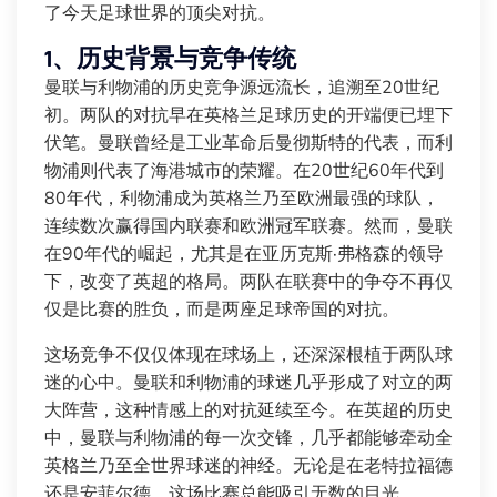
了今天足球世界的顶尖对抗。
1、历史背景与竞争传统
曼联与利物浦的历史竞争源远流长，追溯至20世纪
初。两队的对抗早在英格兰足球历史的开端便已埋下
伏笔。曼联曾经是工业革命后曼彻斯特的代表，而利
物浦则代表了海港城市的荣耀。在20世纪60年代到
80年代，利物浦成为英格兰乃至欧洲最强的球队，
连续数次赢得国内联赛和欧洲冠军联赛。然而，曼联
在90年代的崛起，尤其是在亚历克斯·弗格森的领导
下，改变了英超的格局。两队在联赛中的争夺不再仅
仅是比赛的胜负，而是两座足球帝国的对抗。
这场竞争不仅仅体现在球场上，还深深根植于两队球
迷的心中。曼联和利物浦的球迷几乎形成了对立的两
大阵营，这种情感上的对抗延续至今。在英超的历史
中，曼联与利物浦的每一次交锋，几乎都能够牵动全
英格兰乃至全世界球迷的神经。无论是在老特拉福德
还是安菲尔德，这场比赛总能吸引无数的目光。