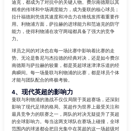
迪克，都成为了对抗中的关键人物。费尔南德斯以其
精准的传球和中场调度能力，成为曼联的核心球员；
拉什福德则凭借其速度和冲击力在锋线发挥着重要作
用。利物浦方面，萨拉赫的进球能力和范迪克的防守
能力，使得利物浦在攻守两端都具备了强大的竞争
力。
球员之间的对决也在每一场比赛中影响着比赛的走
势。无论是鲁尼与杰拉德的经典对决，还是如今费尔
南德斯与萨拉赫的较量，都是英超球迷津津乐道的经
典瞬间。每一场曼联与利物浦的比赛，都是球员个体
才能与团队配合的终极考验。
4、现代英超的影响力
曼联与利物浦的激战不仅仅局限于英超赛场，还深刻
影响了现代足球的格局。英超作为世界上最受关注和
最具竞争力的联赛之一，两队的对决无疑提升了英超
的全球影响力。每当这两支球队在赛场上碰撞，全球
范围内的球迷都会把目光集中在英超的这一场超级对