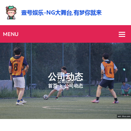
公司动态
首页
公司动态