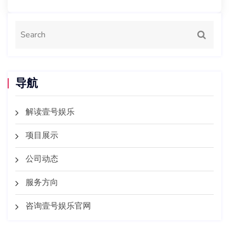
导航
解读壹号娱乐
项目展示
公司动态
服务方向
咨询壹号娱乐官网