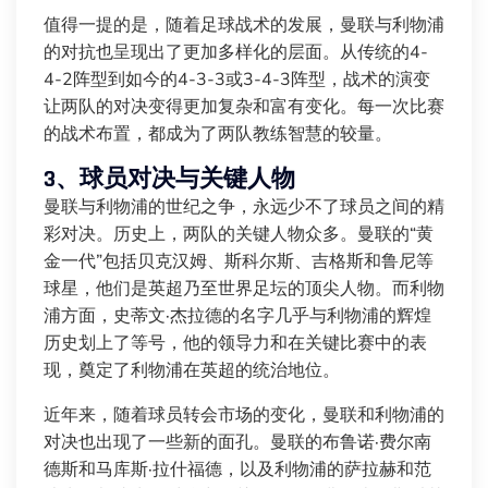
值得一提的是，随着足球战术的发展，曼联与利物浦
的对抗也呈现出了更加多样化的层面。从传统的4-
4-2阵型到如今的4-3-3或3-4-3阵型，战术的演变
让两队的对决变得更加复杂和富有变化。每一次比赛
的战术布置，都成为了两队教练智慧的较量。
3、球员对决与关键人物
曼联与利物浦的世纪之争，永远少不了球员之间的精
彩对决。历史上，两队的关键人物众多。曼联的“黄
金一代”包括贝克汉姆、斯科尔斯、吉格斯和鲁尼等
球星，他们是英超乃至世界足坛的顶尖人物。而利物
浦方面，史蒂文·杰拉德的名字几乎与利物浦的辉煌
历史划上了等号，他的领导力和在关键比赛中的表
现，奠定了利物浦在英超的统治地位。
近年来，随着球员转会市场的变化，曼联和利物浦的
对决也出现了一些新的面孔。曼联的布鲁诺·费尔南
德斯和马库斯·拉什福德，以及利物浦的萨拉赫和范