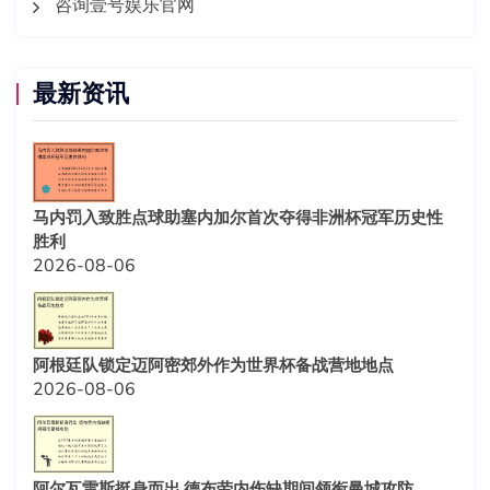
咨询壹号娱乐官网
最新资讯
马内罚入致胜点球助塞内加尔首次夺得非洲杯冠军历史性
胜利
2026-08-06
阿根廷队锁定迈阿密郊外作为世界杯备战营地地点
2026-08-06
阿尔瓦雷斯挺身而出 德布劳内伤缺期间领衔曼城攻防