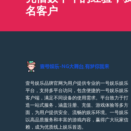
名客户
壹号娱乐品牌官网为用户提供专业的一号娱乐娱乐
平台，支持多平台访问，包含便捷的一号娱乐娱乐
客户端，满足不同设备的使用需求。平台致力于打
造一站式服务，涵盖注册、充值、游戏体验等多方
面，为用户提供安全、流畅的娱乐环境。一号娱乐
以高品质服务和丰富的游戏内容，赢得广大玩家信
赖，成为优质线上娱乐首选。