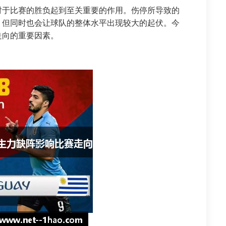
对于比赛的胜负起到至关重要的作用。伤停所导致的
，但同时也会让球队的整体水平出现较大的起伏。今
走向的重要因素。