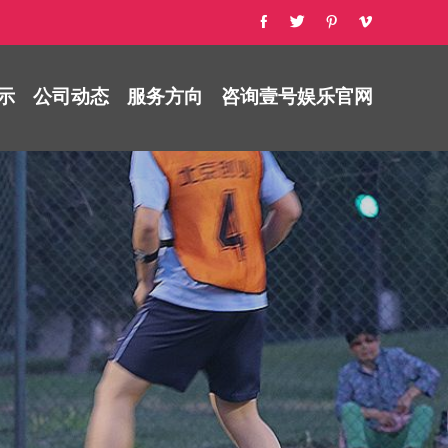
示
公司动态
服务方向
咨询壹号娱乐官网