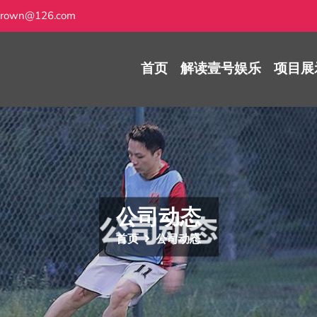
grown@126.com
首页
解读壹号娱乐
项目展
公司动态
首页
公司动态