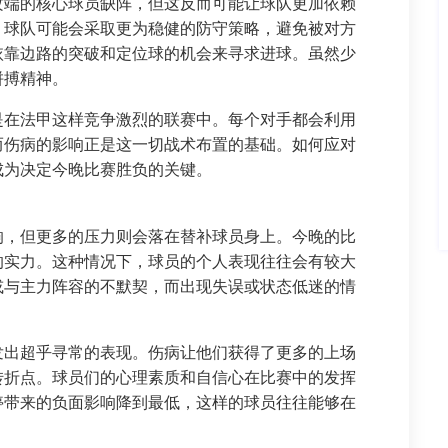
攻端的核心球员缺阵，但这反而可能让球队更加依赖
，球队可能会采取更为稳健的防守策略，避免被对方
依靠边路的突破和定位球的机会来寻求进球。虽然少
拼搏精神。
是在法甲这样竞争激烈的联赛中。每个对手都会利用
而伤病的影响正是这一切战术布置的基础。如何应对
成为决定今晚比赛胜负的关键。
响，但更多的压力则会落在替补球员身上。今晚的比
的实力。这种情况下，球员的个人表现往往会有较大
或与主力阵容的不默契，而出现失误或状态低迷的情
发出超乎寻常的表现。伤病让他们获得了更多的上场
转折点。球员们的心理素质和自信心在比赛中的发挥
停带来的负面影响降到最低，这样的球员往往能够在