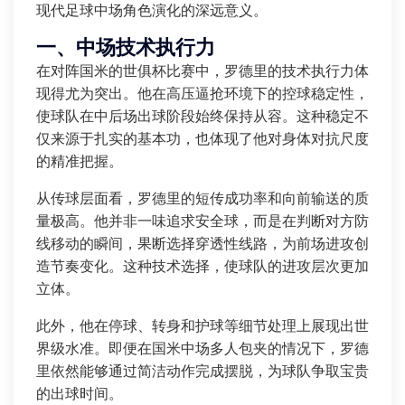
现代足球中场角色演化的深远意义。
一、中场技术执行力
在对阵国米的世俱杯比赛中，罗德里的技术执行力体
现得尤为突出。他在高压逼抢环境下的控球稳定性，
使球队在中后场出球阶段始终保持从容。这种稳定不
仅来源于扎实的基本功，也体现了他对身体对抗尺度
的精准把握。
从传球层面看，罗德里的短传成功率和向前输送的质
量极高。他并非一味追求安全球，而是在判断对方防
线移动的瞬间，果断选择穿透性线路，为前场进攻创
造节奏变化。这种技术选择，使球队的进攻层次更加
立体。
此外，他在停球、转身和护球等细节处理上展现出世
界级水准。即便在国米中场多人包夹的情况下，罗德
里依然能够通过简洁动作完成摆脱，为球队争取宝贵
的出球时间。