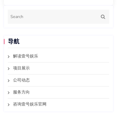
导航
解读壹号娱乐
项目展示
公司动态
服务方向
咨询壹号娱乐官网