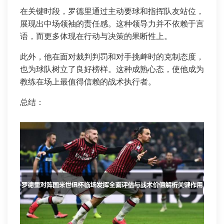
在关键时段，罗德里通过主动要球和指挥队友站位，
展现出中场领袖的责任感。这种领导力并不依赖于言
语，而更多体现在行动与决策的果断性上。
此外，他在面对裁判判罚和对手挑衅时的克制态度，
也为球队树立了良好榜样。这种成熟心态，使他成为
教练在场上最值得信赖的战术执行者。
总结：