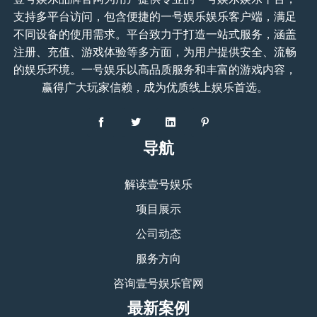
支持多平台访问，包含便捷的一号娱乐娱乐客户端，满足
不同设备的使用需求。平台致力于打造一站式服务，涵盖
注册、充值、游戏体验等多方面，为用户提供安全、流畅
的娱乐环境。一号娱乐以高品质服务和丰富的游戏内容，
赢得广大玩家信赖，成为优质线上娱乐首选。
导航
解读壹号娱乐
项目展示
公司动态
服务方向
咨询壹号娱乐官网
最新案例