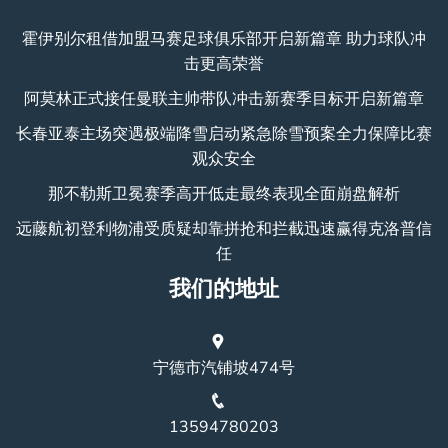
霍伊别尔租借加盟马赛足球俱乐部开启新篇章 助力球队冲
击更高荣誉
阿莫林正式接任曼联主帅带队冲击新赛季目标开启新篇章
长春亚泰主场突遇极端降雪启动紧急除雪预案全力保障比赛
观众安全
那不勒斯卫冕赛季高开低走最终表现全面崩盘解析
远藤航初登利物浦受质疑却靠拼抢和拦截迅速赢得克洛普信
任
我们的地址
宁德市汽铺坡474号
13594780203