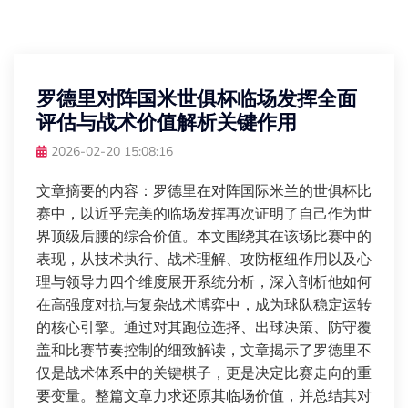
罗德里对阵国米世俱杯临场发挥全面
评估与战术价值解析关键作用
2026-02-20 15:08:16
文章摘要的内容：罗德里在对阵国际米兰的世俱杯比
赛中，以近乎完美的临场发挥再次证明了自己作为世
界顶级后腰的综合价值。本文围绕其在该场比赛中的
表现，从技术执行、战术理解、攻防枢纽作用以及心
理与领导力四个维度展开系统分析，深入剖析他如何
在高强度对抗与复杂战术博弈中，成为球队稳定运转
的核心引擎。通过对其跑位选择、出球决策、防守覆
盖和比赛节奏控制的细致解读，文章揭示了罗德里不
仅是战术体系中的关键棋子，更是决定比赛走向的重
要变量。整篇文章力求还原其临场价值，并总结其对