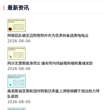
最新资讯
阿根廷队锁定迈阿密郊外作为世界杯备战营地地点
2026-08-06
阿尔瓦雷斯挺身而出 德布劳内伤缺期间领衔曼城攻防
2026-08-06
路易斯迪亚斯欧冠对阵勒沃库森上演惊艳帽子戏法助力球
队获胜
2026-08-05