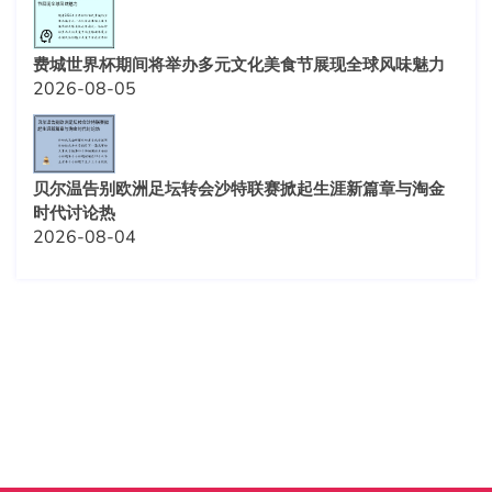
费城世界杯期间将举办多元文化美食节展现全球风味魅力
2026-08-05
贝尔温告别欧洲足坛转会沙特联赛掀起生涯新篇章与淘金
时代讨论热
2026-08-04