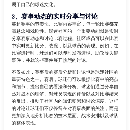
属于自己的球迷文化。
3、赛事动态的实时分享与讨论
英超赛事的节奏快、比赛内容丰富，每一轮比赛都充
满悬念和戏剧性。球迷社区的一个重要功能就是实时
分享赛事动态和讨论比赛过程。社区成员可以在比赛
中实时更新比分、战况，以及球员的表现。例如，在
比赛进行时，球迷们可以即时发布进球、助攻等关键
事件，并就这些事件展开热烈的讨论。
不仅如此，赛事后的赛后分析和讨论也是球迷社区的
重要特色之一。赛后，球迷们可以根据比赛中的亮点
和细节，提出自己的看法和分析。球迷们通过分享自
己对战术的理解、对球员表现的评价以及对比赛结果
的反思，推动了社区内的知识积累和讨论深度。这样
的讨论让球迷们不仅停留在对赛事表面的关注，而是
更加深入地分析比赛的技术层面、战术安排以及球队
的整体表现。