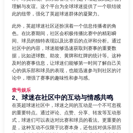
理解与友谊。这个平台为全球球迷提供了一个联结彼
此的纽带，强化了英超球迷群体的凝聚力。
此外，英超球迷社区还扮演着一个信息传播者的角
色。在比赛期间，社区会积极传播比赛中的精彩瞬
间、球员的独特表现以及比赛后的点评和分析。通过
社区中的内容，球迷能够迅速获取到赛事的重要数
据，比如进球数、助攻、黄牌和红牌的统计等。这种
及时的赛事信息，让球迷们能够第一时间了解自己关
心的俱乐部和球员的表现，也能迅速参与到社区的讨
论中，增强了赛事的趣味性和参与感。
壹号娱乐
2、球迷在社区中的互动与情感共鸣
在英超球迷社区中，球迷之间的互动是一个不可忽视
的重要特点。通过评论、点赞、分享、转发等互动形
式，球迷们可以表达对比赛和球员的看法。更重要的
是，这种互动不仅限于比赛本身，还包括对俱乐部历