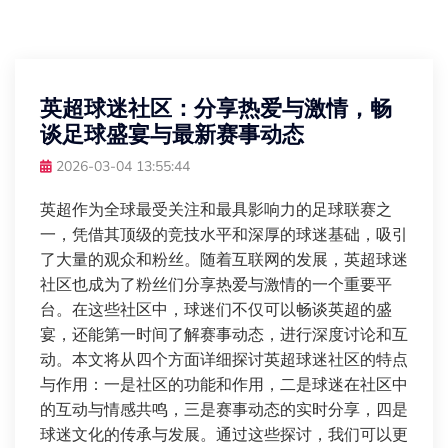
英超球迷社区：分享热爱与激情，畅
谈足球盛宴与最新赛事动态
2026-03-04 13:55:44
英超作为全球最受关注和最具影响力的足球联赛之
一，凭借其顶级的竞技水平和深厚的球迷基础，吸引
了大量的观众和粉丝。随着互联网的发展，英超球迷
社区也成为了粉丝们分享热爱与激情的一个重要平
台。在这些社区中，球迷们不仅可以畅谈英超的盛
宴，还能第一时间了解赛事动态，进行深度讨论和互
动。本文将从四个方面详细探讨英超球迷社区的特点
与作用：一是社区的功能和作用，二是球迷在社区中
的互动与情感共鸣，三是赛事动态的实时分享，四是
球迷文化的传承与发展。通过这些探讨，我们可以更