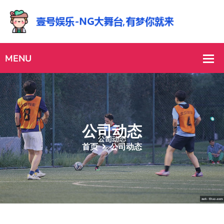
公司动态
首页
公司动态