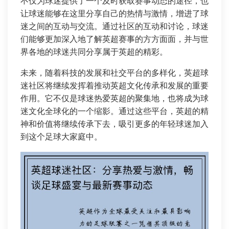
不仅为球迷提供了一个及时获取赛事动态的途径，也
让球迷能够在这里分享自己的热情与激情，增进了球
迷之间的互动与交流。通过社区的互动和讨论，球迷
们能够更加深入地了解英超赛事的方方面面，并与世
界各地的球迷共同分享属于英超的精彩。
未来，随着科技的发展和社交平台的多样化，英超球
迷社区将继续发挥着推动英超文化传承和发展的重要
作用。它不仅是球迷热爱英超的聚集地，也将成为球
迷文化全球化的一个缩影。通过这些平台，英超的精
神和价值将继续传承下去，吸引更多的年轻球迷加入
到这个足球大家庭中。