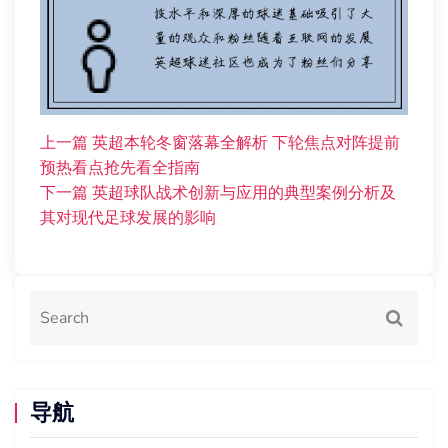
上一篇
英超本轮冬窗落幕全解析 下轮焦点对阵提前
预热看点抢先看全指南
下一篇
英超球队战术创新与应用的典型案例分析及
其对现代足球发展的影响
导航