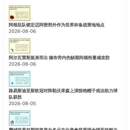
阿根廷队锁定迈阿密郊外作为世界杯备战营地地点
2026-08-06
阿尔瓦雷斯挺身而出 德布劳内伤缺期间领衔曼城攻防
2026-08-06
路易斯迪亚斯欧冠对阵勒沃库森上演惊艳帽子戏法助力球
队获胜
2026-08-05