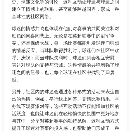
史、球迷文化等的讨论。这种互动让球迷与球迷之间
建立了情感上的联系，甚至能够跨越国界，形成一种
全球性的社区网络。
球迷的情感共鸣也体现在他们对赛事的共同关注和对
胜负的同喜同悲上。无论是在英超联赛中的冠军争
夺，还是保级大战，每一场比赛都能引发球迷们强烈
的情感反应。当球队取得胜利时，球迷们在社区中欢
呼、庆祝；而当球队失利时，球迷们则会相互安慰，
表达对球队的支持与忠诚。这种情感的共鸣增强了球
迷之间的纽带，也让每个球迷在社区中找到了归属
感。
另外，社区内的球迷会通过各种形式的活动来表达自
己的热情。例如，举行线上问答、竞猜比赛结果、举
办线下观赛派对等，这些互动活动不仅能增加社区的
活跃度，也能让球迷们在轻松愉快的氛围中更好地参
与其中，分享对英超赛事的独特见解。这种互动方式
提升了球迷对赛事的投入感，也帮助他们形成了一种