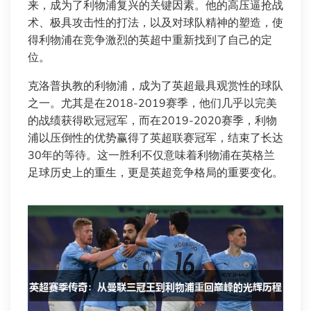
来，成为了利物浦复兴的关键因素。他的高压逼抢战
术、极具攻击性的打法，以及对球队精神的塑造，使
得利物浦在竞争激烈的英超中重新找到了自己的定
位。
克洛普执教的利物浦，成为了英超最具观赏性的球队
之一。尤其是在2018-2019赛季，他们几乎以完美
的战绩获得欧冠冠军，而在2019-2020赛季，利物
浦以压倒性的优势赢得了英超联赛冠军，结束了长达
30年的等待。这一胜利不仅意味着利物浦在英格兰
足球历史上的重生，更是英超竞争格局的重要变化。