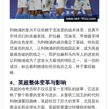
利物浦的复兴不仅依赖于克洛普的战术体系，也离不
开球员们的卓越表现。萨拉赫、范迪克、亨德森等球
员的出色发挥，为利物浦的成功奠定了基础。特别是
范迪克的加入，让利物浦的防线稳固起来，成为英超
最难攻破的防线之一。而萨拉赫和马内等人的进攻则
让利物浦成为了进攻火力最强的球队之一。这一切的
成功，标志着利物浦在经历低谷之后，终于重回巅
峰。
4、英超整体变革与影响
英超的传奇历程不仅仅是某一支球队的故事，它还反
映了整个联赛的变革与进步。从曼联三冠王的时代到
利物浦重回巅峰，英超经历了巨大的变革，尤其是在
商业化和全球化方面。英超联赛通过转播权的销售、