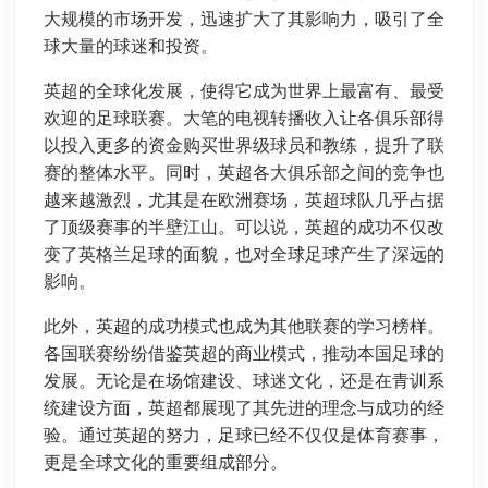
大规模的市场开发，迅速扩大了其影响力，吸引了全
球大量的球迷和投资。
英超的全球化发展，使得它成为世界上最富有、最受
欢迎的足球联赛。大笔的电视转播收入让各俱乐部得
以投入更多的资金购买世界级球员和教练，提升了联
赛的整体水平。同时，英超各大俱乐部之间的竞争也
越来越激烈，尤其是在欧洲赛场，英超球队几乎占据
了顶级赛事的半壁江山。可以说，英超的成功不仅改
变了英格兰足球的面貌，也对全球足球产生了深远的
影响。
此外，英超的成功模式也成为其他联赛的学习榜样。
各国联赛纷纷借鉴英超的商业模式，推动本国足球的
发展。无论是在场馆建设、球迷文化，还是在青训系
统建设方面，英超都展现了其先进的理念与成功的经
验。通过英超的努力，足球已经不仅仅是体育赛事，
更是全球文化的重要组成部分。