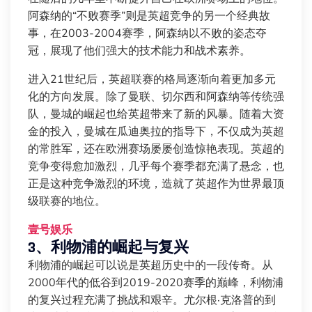
阿森纳的“不败赛季”则是英超竞争的另一个经典故
事，在2003-2004赛季，阿森纳以不败的姿态夺
冠，展现了他们强大的技术能力和战术素养。
进入21世纪后，英超联赛的格局逐渐向着更加多元
化的方向发展。除了曼联、切尔西和阿森纳等传统强
队，曼城的崛起也给英超带来了新的风暴。随着大资
金的投入，曼城在瓜迪奥拉的指导下，不仅成为英超
的常胜军，还在欧洲赛场屡屡创造惊艳表现。英超的
竞争变得愈加激烈，几乎每个赛季都充满了悬念，也
正是这种竞争激烈的环境，造就了英超作为世界最顶
级联赛的地位。
壹号娱乐
3、利物浦的崛起与复兴
利物浦的崛起可以说是英超历史中的一段传奇。从
2000年代的低谷到2019-2020赛季的巅峰，利物浦
的复兴过程充满了挑战和艰辛。尤尔根·克洛普的到