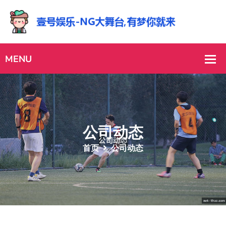
公司动态
首页
公司动态