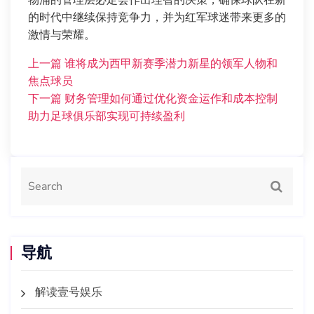
物浦的管理层必定会作出理智的决策，确保球队在新
的时代中继续保持竞争力，并为红军球迷带来更多的
激情与荣耀。
上一篇
谁将成为西甲新赛季潜力新星的领军人物和
焦点球员
下一篇
财务管理如何通过优化资金运作和成本控制
助力足球俱乐部实现可持续盈利
导航
解读壹号娱乐