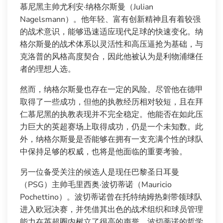
慕尼黑主帅尤利安·纳格尔斯曼（Julian
Nagelsmann）。他年轻、富有创新精神且有着较强
的战术意识，能够迅速适应现代足球的快速变化。纳
格尔斯曼的战术体系以灵活性和高压逼抢为基础，与
克洛普的风格高度契合，因此他被认为是利物浦继任
者的理想人选。
然而，纳格尔斯曼也存在一定的风险。尽管他在德甲
取得了一些成功，但他的执教经历相对较短，且在拜
仁慕尼黑的执教表现并不完全稳定。他能否在如此压
力巨大的英超赛场上取得成功，仍是一个未知数。此
外，纳格尔斯曼是否能够在拥有一支充满个性的球队
中保持足够的权威，也将是他面临的重要考验。
另一位备受关注的候选人是现任巴黎圣日耳曼
（PSG）主帅毛里西奥·波切蒂诺（Mauricio
Pochettino）。波切蒂诺曾在托特纳姆热刺带领球队
进入欧冠决赛，并凭借其出色的战术组织和球员管理
能力在英超圈内树立了很高的声誉。波切蒂诺的哲学