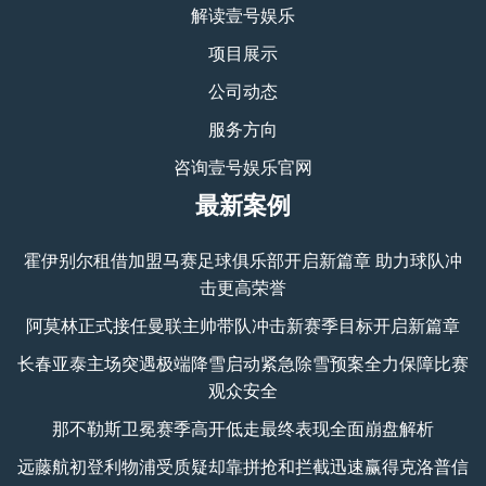
解读壹号娱乐
项目展示
公司动态
服务方向
咨询壹号娱乐官网
最新案例
霍伊别尔租借加盟马赛足球俱乐部开启新篇章 助力球队冲
击更高荣誉
阿莫林正式接任曼联主帅带队冲击新赛季目标开启新篇章
长春亚泰主场突遇极端降雪启动紧急除雪预案全力保障比赛
观众安全
那不勒斯卫冕赛季高开低走最终表现全面崩盘解析
远藤航初登利物浦受质疑却靠拼抢和拦截迅速赢得克洛普信