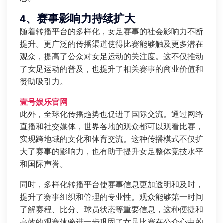
4、赛事影响力持续扩大
随着转播平台的多样化，女足赛事的社会影响力不断
提升。更广泛的传播渠道使得比赛能够触及更多潜在
观众，提高了公众对女足运动的关注度。这不仅推动
了女足运动的普及，也提升了相关赛事的商业价值和
赞助吸引力。
壹号娱乐官网
此外，全球化传播趋势也促进了国际交流。通过网络
直播和社交媒体，世界各地的观众都可以观看比赛，
实现跨地域的文化和体育交流。这种传播模式不仅扩
大了赛事的影响力，也有助于提升女足整体竞技水平
和国际声誉。
同时，多样化转播平台使赛事信息更加透明和及时，
提升了赛事组织和管理的专业性。观众能够第一时间
了解赛程、比分、球员状态等重要信息，这种便捷和
高效的观赛体验进一步巩固了女足比赛在公众心中的