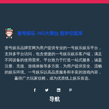
壹号娱乐品牌官网为用户提供专业的一号娱乐娱乐平台，
支持多平台访问，包含便捷的一号娱乐娱乐客户端，满足
不同设备的使用需求。平台致力于打造一站式服务，涵盖
注册、充值、游戏体验等多方面，为用户提供安全、流畅
的娱乐环境。一号娱乐以高品质服务和丰富的游戏内容，
赢得广大玩家信赖，成为优质线上娱乐首选。
导航