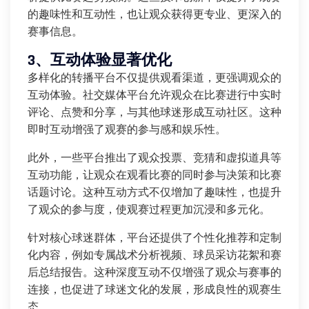
的趣味性和互动性，也让观众获得更专业、更深入的
赛事信息。
3、互动体验显著优化
多样化的转播平台不仅提供观看渠道，更强调观众的
互动体验。社交媒体平台允许观众在比赛进行中实时
评论、点赞和分享，与其他球迷形成互动社区。这种
即时互动增强了观赛的参与感和娱乐性。
此外，一些平台推出了观众投票、竞猜和虚拟道具等
互动功能，让观众在观看比赛的同时参与决策和比赛
话题讨论。这种互动方式不仅增加了趣味性，也提升
了观众的参与度，使观赛过程更加沉浸和多元化。
针对核心球迷群体，平台还提供了个性化推荐和定制
化内容，例如专属战术分析视频、球员采访花絮和赛
后总结报告。这种深度互动不仅增强了观众与赛事的
连接，也促进了球迷文化的发展，形成良性的观赛生
态。