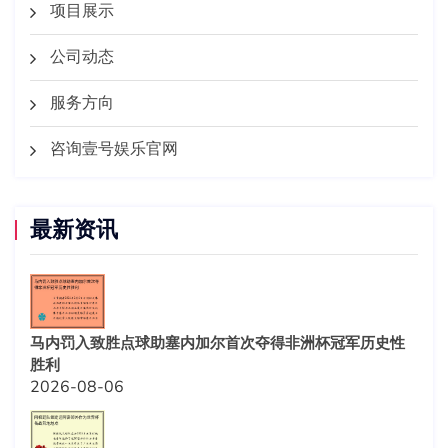
项目展示
公司动态
服务方向
咨询壹号娱乐官网
最新资讯
马内罚入致胜点球助塞内加尔首次夺得非洲杯冠军历史性
胜利
2026-08-06