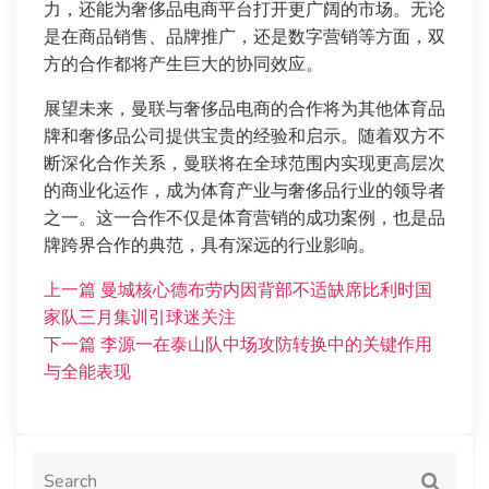
力，还能为奢侈品电商平台打开更广阔的市场。无论
是在商品销售、品牌推广，还是数字营销等方面，双
方的合作都将产生巨大的协同效应。
展望未来，曼联与奢侈品电商的合作将为其他体育品
牌和奢侈品公司提供宝贵的经验和启示。随着双方不
断深化合作关系，曼联将在全球范围内实现更高层次
的商业化运作，成为体育产业与奢侈品行业的领导者
之一。这一合作不仅是体育营销的成功案例，也是品
牌跨界合作的典范，具有深远的行业影响。
上一篇
曼城核心德布劳内因背部不适缺席比利时国
家队三月集训引球迷关注
下一篇
李源一在泰山队中场攻防转换中的关键作用
与全能表现