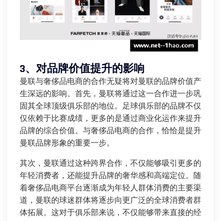
3、对品牌价值提升的影响
曼联与奢侈品电商的合作无疑将对曼联的品牌价值产
生深远的影响。首先，曼联将通过这一合作进一步巩
固其全球顶级俱乐部的地位。足球俱乐部的品牌不仅
仅依赖于比赛成绩，更多的是通过商业化运作来提升
品牌的综合价值。与奢侈品电商的合作，恰恰是提升
曼联品牌形象的重要一步。
其次，曼联通过这种跨界合作，不仅能够吸引更多的
年轻消费者，还能提升品牌的奢华感和高端定位。随
着奢侈品电商平台逐渐成为年轻人群体消费的主要渠
道，曼联的球迷群体将逐步向更广泛的全球消费者群
体拓展。这对于俱乐部来说，不仅能够带来直接的经