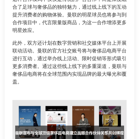
合了足球与奢侈品的独特魅力，通过线上线下的互动
提升消费者的购物体验。曼联的明星球员也将参与到
合作项目中，代言限量版商品，为这一合作增添更多
明星效应。
此外，双方还计划在数字营销和社交媒体平台上开展
联动活动。曼联的官方社交账号将与奢侈品电商平台
进行互动，通过举办线上活动、限时促销等形式吸引
更多消费者。通过这些线上线下的多重渠道，曼联与
奢侈品电商将在全球范围内实现品牌的最大曝光和覆
盖。