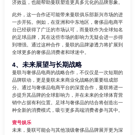
济效益，也能帮助曼联塑造更具多元化的品牌形象。
此外，这一合作还可能带来曼联俱乐部新兴市场的进
一步开拓。例如，在亚洲和中东地区，奢侈品电商平
台已经获得了广泛的市场认可，而曼联作为全球知名
的足球品牌，其在这些市场的影响力无疑会进一步得
到增强。通过这种合作，曼联的品牌渗透力将扩展到
全球更多的奢侈品消费者和球迷中。
4、未来展望与长期战略
曼联与奢侈品电商的战略合作，不仅仅是一次短期的
品牌联动，更是曼联未来商业化战略的重要组成部
分。通过与奢侈品电商平台的深度合作，曼联将进一
步提升其品牌的全球影响力，并在未来的全球体育营
销中占据有利位置。足球与奢侈品的结合将创造出一
种全新的消费模式，吸引更多高端消费者参与其中。
壹号娱乐
未来，曼联可能会与其他顶级奢侈品品牌展开更为深