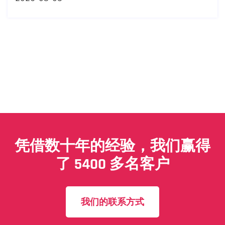
凭借数十年的经验，我们赢得
了 5400 多名客户
我们的联系方式