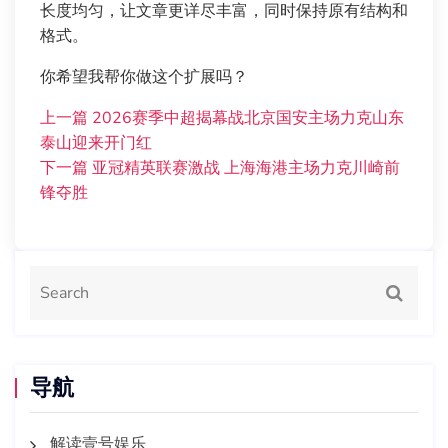
长度均匀，让文章更详尽丰富，同时保持原有结构和
格式。
你希望我帮你做这个扩展吗？
上一篇
2026赛季中超揭幕战北京国安主场力克山东
泰山迎来开门红
下一篇
亚冠精英联赛激战 上海海港主场力克川崎前
锋夺胜
导航
解读壹号娱乐