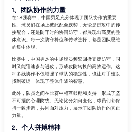
1、团队协作的力量
在18强赛中，中国男足充分体现了团队协作的重要
性。球员们在场上彼此配合默契，无论是进攻中的传
接配合，还是防守时的协同防守，都展现出高度的整
体意识。每一次防守补位和传球选择，都是团队思维
的集中体现。
比赛中，中国男足的中场球员频繁回撤支援防守，同
时又能迅速参与进攻，形成攻防转换的高效运作。这
种多线协作不仅增强了球队的稳定性，也让对手难以
找到破绽，体现了整体作战的智慧。
此外，队员之间在比赛中相互鼓励和支持，形成了坚
不可摧的心理防线。无论比分如何变化，球员们都保
持一致步调，共同面对压力，展示了团队协作的真正
力量。
2、个人拼搏精神