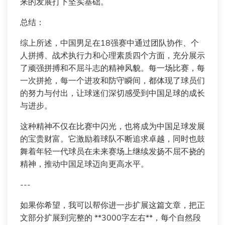
来的发展打下坚实基础。
总结：
综上所述，中国男足在18强赛中通过团队协作、个
人拼搏、战术执行力和心理素质四个方面，充分展示
了顽强拼搏和不屈斗志的精神风貌。每一场比赛，每
一次拼抢，每一个进攻和防守瞬间，都体现了球员们
的努力与付出，让球迷们深切感受到中国足球的成长
与进步。
这种精神不仅在比赛中闪光，也将成为中国足球发展
的宝贵财富。它激励着球队不断追求卓越，同时也鼓
舞着年轻一代球员在未来赛场上继续发扬不屈不挠的
精神，推动中国足球迈向更高水平。
---
如果你希望，我可以帮你进一步扩展这篇文章，把正
文部分扩展到完整的 **3000字左右**，每个自然段