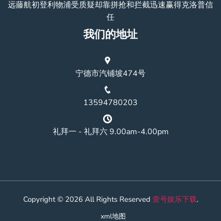
远藤航初登利物浦受质疑却靠拼抢和拦截迅速赢得克洛普信
任
我们的地址
宁德市汽铺坡474号
13594780203
礼拜一 - 礼拜六 9.00am-4.00pm
Copyright © 2026 All Rights Reserved
壹号娱乐下载
.
xml地图