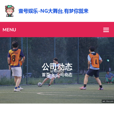
公司动态
首页
公司动态