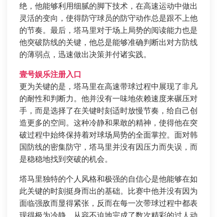
绝，他能够利用细腻的脚下技术，在高速运动中做出
灵活的变向，使得防守球员的防守动作总是跟不上他
的节奏。最后，塔马里对于场上局势的阅读能力也是
他突破防线的关键，他总是能够准确判断出对方防线
的薄弱点，迅速做出决策并付诸实践。
壹号娱乐注册入口
更为关键的是，塔马里在高速带球过程中展现了非凡
的耐性和判断力。他并没有一味地依赖速度来碾压对
手，而是选择了在关键时刻适时放慢节奏，给自己创
造更多的空间。这种冷静和果敢的精神，使得他在突
破过程中始终保持着对球场局势的全面掌控。面对韩
国防线的密集防守，塔马里并没有因压力而失误，而
是稳稳地找到突破的机会。
塔马里独特的个人风格和极强的自信心是他能够在如
此关键的时刻挺身而出的基础。比赛中他并没有因为
面临强敌而显得紧张，反而在每一次带球过程中都表
现得极为冷静，从容不迫地完成了数次精彩的过人动