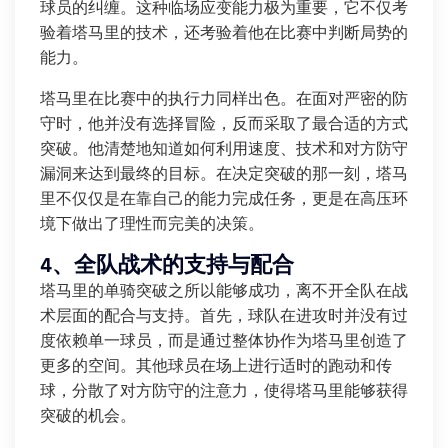
球员的纠缠。这种临场应变能力极为重要，它不仅考
验着塔马里的技术，还考验着他在比赛中判断局势的
能力。
塔马里在比赛中的执行力同样出色。在面对严密的防
守时，他并没有选择冒险，反而采取了最合适的方式
突破。他清楚地知道如何利用速度、技术和对方防守
漏洞来达到最终的目标。在决定突破的那一刻，塔马
里不仅仅是在靠自己的能力完成任务，更是在高压环
境下做出了理性而完美的决策。
4、全队战术的支持与配合
塔马里的单骑突破之所以能够成功，离不开全队在战
术层面的配合与支持。首先，球队在进攻时并没有过
度依赖单一球员，而是通过整体协作为塔马里创造了
更多的空间。其他球员在场上进行适时的跑动和传
球，分散了对方防守的注意力，使得塔马里能够获得
突破的机会。