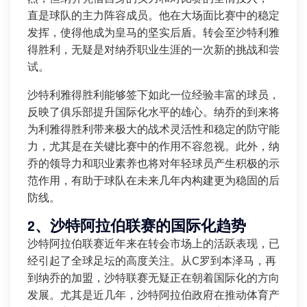
直是球队的主力阵容成员。他在大场面比赛中的稳定
发挥，使得他成为皇马的坚实后盾。转会至沙特利雅
得胜利，无疑是对纳乔职业生涯的一次新的挑战和尝
试。
沙特利雅得胜利能够签下如此一位经验丰富的球员，
反映了俱乐部提升国际化水平的雄心。纳乔的到来将
为利雅得胜利带来极大的战术灵活性和稳定的防守能
力，尤其是在关键比赛中的作用不容忽视。此外，纳
乔的领导力和职业素养也将对年轻球员产生积极的示
范作用，有助于球队在未来几年内构建更为稳固的后
防线。
2、沙特阿拉伯联赛的国际化趋势
沙特阿拉伯联赛近年来在转会市场上的活跃表现，已
经引起了全球足坛的高度关注。从C罗到本泽马，再
到纳乔的加盟，沙特联赛无疑正在朝着国际化的方向
发展。尤其是近几年，沙特阿拉伯政府在推动体育产