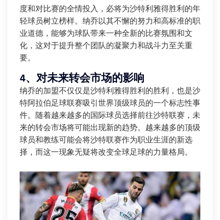
度和对比赛的全情投入，必将为沙特利雅得胜利的年
轻球员树立榜样。纳乔以其不懈的努力和高标准的职
业道德，能够为球队带来一种全新的比赛氛围和文
化，这对于提升整个团队的凝聚力和战斗力至关重
要。
4、对未来转会市场的影响
纳乔的加盟不仅仅是沙特利雅得胜利的胜利，也是沙
特阿拉伯足球联赛吸引世界顶级球员的一个标志性事
件。随着越来越多的国际球员选择前往沙特联赛，未
来的转会市场将可能出现新的趋势。越来越多的顶级
球员和教练可能会将沙特联赛作为职业生涯的新选
择，而这一现象无疑将改变全球足球的力量格局。