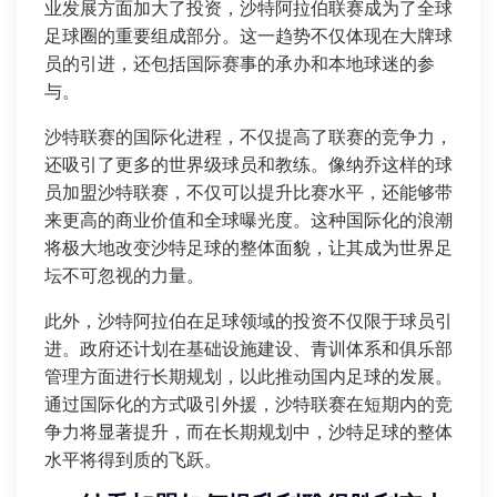
业发展方面加大了投资，沙特阿拉伯联赛成为了全球
足球圈的重要组成部分。这一趋势不仅体现在大牌球
员的引进，还包括国际赛事的承办和本地球迷的参
与。
沙特联赛的国际化进程，不仅提高了联赛的竞争力，
还吸引了更多的世界级球员和教练。像纳乔这样的球
员加盟沙特联赛，不仅可以提升比赛水平，还能够带
来更高的商业价值和全球曝光度。这种国际化的浪潮
将极大地改变沙特足球的整体面貌，让其成为世界足
坛不可忽视的力量。
此外，沙特阿拉伯在足球领域的投资不仅限于球员引
进。政府还计划在基础设施建设、青训体系和俱乐部
管理方面进行长期规划，以此推动国内足球的发展。
通过国际化的方式吸引外援，沙特联赛在短期内的竞
争力将显著提升，而在长期规划中，沙特足球的整体
水平将得到质的飞跃。