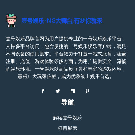
壹号娱乐品牌官网为用户提供专业的一号娱乐娱乐平台，
支持多平台访问，包含便捷的一号娱乐娱乐客户端，满足
不同设备的使用需求。平台致力于打造一站式服务，涵盖
注册、充值、游戏体验等多方面，为用户提供安全、流畅
的娱乐环境。一号娱乐以高品质服务和丰富的游戏内容，
赢得广大玩家信赖，成为优质线上娱乐首选。
导航
解读壹号娱乐
项目展示