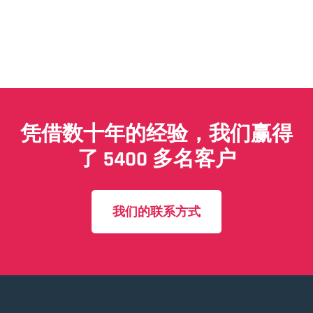
凭借数十年的经验，我们赢得
了 5400 多名客户
我们的联系方式