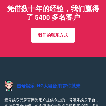
凭借数十年的经验，我们赢得
了 5400 多名客户
我们的联系方式
壹号娱乐品牌官网为用户提供专业的一号娱乐娱乐平台，
支持多平台访问，包含便捷的一号娱乐娱乐客户端，满足