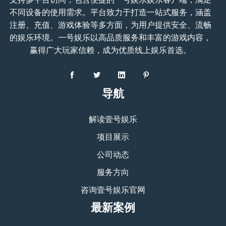
不同设备的使用需求。平台致力于打造一站式服务，涵盖
注册、充值、游戏体验等多方面，为用户提供安全、流畅
的娱乐环境。一号娱乐以高品质服务和丰富的游戏内容，
赢得广大玩家信赖，成为优质线上娱乐首选。
导航
解读壹号娱乐
项目展示
公司动态
服务方向
咨询壹号娱乐官网
最新案例