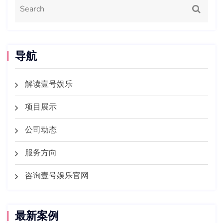
导航
解读壹号娱乐
项目展示
公司动态
服务方向
咨询壹号娱乐官网
最新案例