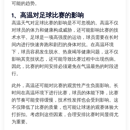
可能的趋势。
1、高温对足球比赛的影响
高温天气对足球比赛的影响是不可忽视的。高温不仅
对球员的体力和健康构成威胁，还可能影响比赛的技
术水平。足球是一项高强度的运动，球员需要在长时
间内进行快速奔跑和剧烈的身体对抗。在高温环境
下，球员容易发生脱水、热衰竭等健康问题，这不仅
影响其竞技状态，还可能导致比赛过程中出现伤病。
因此，比赛的时间安排必须避免在气温最热的时段进
行。
此外，高温还可能对比赛的观赏性产生负面影响。长
时间在高温环境下进行比赛，球员的体能下降，比赛
的节奏可能变得缓慢，技术性发挥也会受到影响。这
不仅降低了比赛的质量，也可能让球迷的观赛体验大
打折扣。考虑到这些因素，合理安排比赛时间显得尤
为重要。