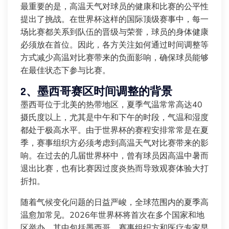
最重要的是，高温天气对球员的健康和比赛的公平性
提出了挑战。在世界杯这样的国际顶级赛事中，每一
场比赛都关系到队伍的晋级与荣誉，球员的身体健康
必须放在首位。因此，各方关注如何通过时间调整等
方式减少高温对比赛带来的负面影响，确保球员能够
在最佳状态下参与比赛。
2、墨西哥赛区时间调整的背景
墨西哥位于北美的热带地区，夏季气温常常高达40
摄氏度以上，尤其是中午和下午的时段，气温和湿度
都处于极高水平。由于世界杯的赛程安排常常是在夏
季，赛事组织方必须考虑到高温天气对比赛带来的影
响。在过去的几届世界杯中，曾有球员因高温中暑而
退出比赛，也有比赛因过度炎热而导致观赛体验大打
折扣。
随着气候变化问题的日益严峻，全球范围内的夏季高
温愈加常见。2026年世界杯将首次在多个国家和地
区举办，其中包括墨西哥。赛事组织方和医疗专家早