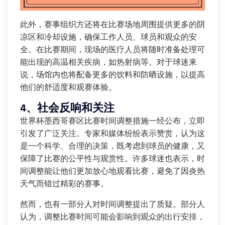
此外，赛事组织方还将在比赛场地周围提供更多的阴
凉区和冷却设施，确保工作人员、球员和观众的安
全。在比赛期间，现场的医疗人员将随时准备处理可
能出现的高温相关疾病，如热射病等。对于球迷来
说，场馆内也将配备更多的饮料和防晒设施，以提高
他们的舒适度和观赛体验。
4、社会反响和关注
世界杯墨西哥赛区比赛时间调整措施一经公布，立即
引发了广泛关注。专家和媒体纷纷表示赞赏，认为这
是一个科学、合理的决策，既考虑到球员的健康，又
保障了比赛的公平性与观赏性。许多球迷也表示，时
间调整能让他们更加放心地观看比赛，避免了因炎热
天气而错过精彩的赛事。
然而，也有一部分人对时间调整提出了质疑。部分人
认为，调整比赛时间可能会影响到观众的出行安排，