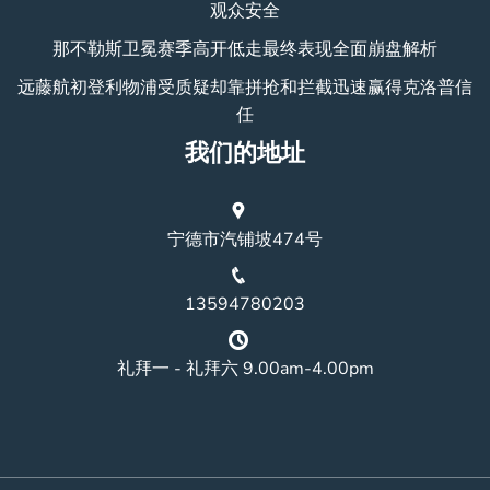
观众安全
那不勒斯卫冕赛季高开低走最终表现全面崩盘解析
远藤航初登利物浦受质疑却靠拼抢和拦截迅速赢得克洛普信
任
我们的地址
宁德市汽铺坡474号
13594780203
礼拜一 - 礼拜六 9.00am-4.00pm