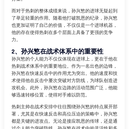
而对于热刺的整体成绩来说，孙兴慜的进球无疑起到
了举足轻重的作用。随着他打破凯恩的纪录，孙兴慜
也更加证明了自己的价值，不仅仅是一个进球机器，
他的存在使得热刺在多个层面上具备了更强的竞争
力。
2、孙兴慜在战术体系中的重要性
孙兴慜的个人能力不仅仅体现在进球上，更在于他在
热刺战术体系中的重要地位。作为一名出色的边锋，
孙兴慜在快速反击中的作用尤为突出。他的速度和技
术使得他在反击中屡次突破对方防线，为球队创造进
攻机会。此外，孙兴慜在边路的活动范围广泛，他能
够迅速转移位置，使得对手难以防范。
热刺主帅在战术安排中往往围绕孙兴慜的特点展开部
署，尤其是在快速反击和高位压迫的策略中，孙兴慜
都是关键的进攻点。无论是接应凯恩的传球，还是通
过个人能力突破防线，孙兴慜在战术中的灵活性和多