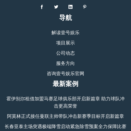
导航
解读壹号娱乐
项目展示
公司动态
服务方向
咨询壹号娱乐官网
最新案例
霍伊别尔租借加盟马赛足球俱乐部开启新篇章 助力球队冲
击更高荣誉
阿莫林正式接任曼联主帅带队冲击新赛季目标开启新篇章
长春亚泰主场突遇极端降雪启动紧急除雪预案全力保障比赛