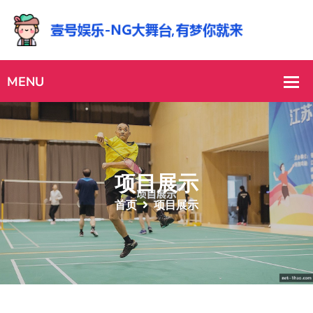
项目展示
首页
项目展示