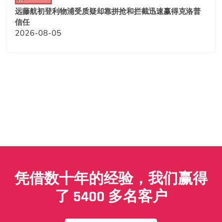
远藤航初登利物浦受质疑却靠拼抢和拦截迅速赢得克洛普
信任
2026-08-05
凭借数十年的经验，我们赢得
了 5400 多名客户