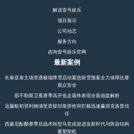
解读壹号娱乐
项目展示
公司动态
服务方向
咨询壹号娱乐官网
最新案例
长春亚泰主场突遇极端降雪启动紧急除雪预案全力保障比赛
观众安全
那不勒斯卫冕赛季高开低走最终表现全面崩盘解析
远藤航初登利物浦受质疑却靠拼抢和拦截迅速赢得克洛普信
任
西蒙尼酝酿赛季后战术转型马竞或迎进攻新时代与阵容结构
重塑契机