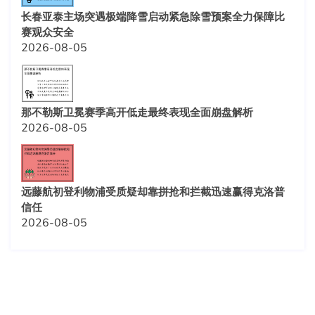
长春亚泰主场突遇极端降雪启动紧急除雪预案全力保障比
赛观众安全
2026-08-05
那不勒斯卫冕赛季高开低走最终表现全面崩盘解析
2026-08-05
远藤航初登利物浦受质疑却靠拼抢和拦截迅速赢得克洛普
信任
2026-08-05