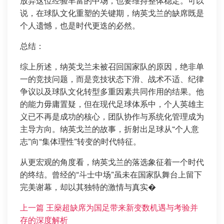
放弃这位经验丰富的中场，也要维持整体稳定。可以
说，在球队文化重塑的关键期，纳英戈兰的缺席既是
个人遗憾，也是时代更迭的必然。
总结：
综上所述，纳英戈兰未被召回国家队的原因，绝非单
一的竞技问题，而是竞技状态下滑、战术不适、纪律
争议以及球队文化转型多重因素共同作用的结果。他
的能力毋庸置疑，但在现代足球体系中，个人英雄主
义已不再是成功的核心，团队协作与系统化管理成为
主导方向。纳英戈兰的故事，折射出足球从“个人意
志”向“集体理性”转变的时代特征。
从更宏观的角度看，纳英戈兰的落选象征着一个时代
的终结。曾经的“斗士中场”虽未在国家队舞台上留下
完美谢幕，却以其独特的激情与真实�
上一篇
王燊超缺席为国足带来新变数机遇与考验并
存的深度解析