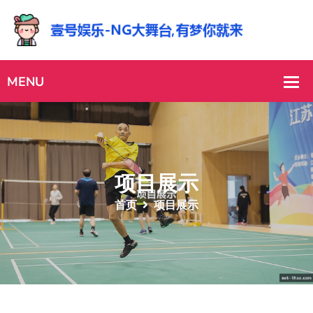
项目展示
首页
项目展示