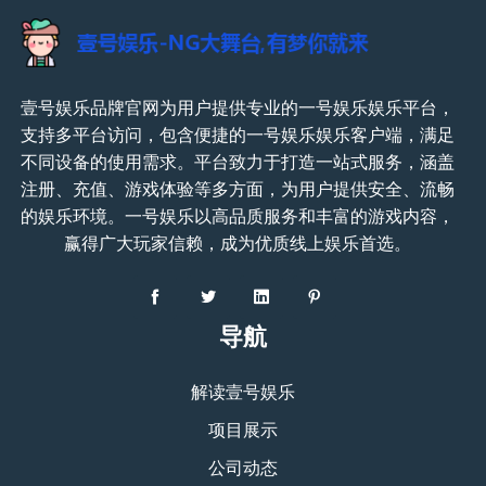
壹号娱乐品牌官网为用户提供专业的一号娱乐娱乐平台，
支持多平台访问，包含便捷的一号娱乐娱乐客户端，满足
不同设备的使用需求。平台致力于打造一站式服务，涵盖
注册、充值、游戏体验等多方面，为用户提供安全、流畅
的娱乐环境。一号娱乐以高品质服务和丰富的游戏内容，
赢得广大玩家信赖，成为优质线上娱乐首选。
导航
解读壹号娱乐
项目展示
公司动态