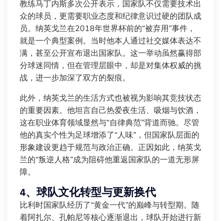
教练马丁内斯多次公开表示，国家队不仅需要技术出
众的球员，更需要职业态度和纪律意识过硬的团队成
员。纳英戈兰在2018年世界杯前的“被弃用”事件，
就是一个典型案例。当时他本人通过社交媒体表达不
满，甚至公开宣布退出国家队。这一举动虽然赢得部
分球迷同情，但在管理层眼中，却是对集体权威的挑
战，进一步加深了双方的裂痕。
此外，纳英戈兰的生活方式也被视为影响其竞技状态
的重要因素。他坦言自己热爱夜生活、吸烟与饮酒，
这在职业体育领域显然与“自律典范”背道而驰。尽管
他的真实个性为足球增添了“人味”，但国家队层面的
形象建设更趋于规范与政治正确。正因如此，纳英戈
兰的“叛逆人格”成为阻碍他重返国家队的一道无形屏
障。
4、球队文化转型与更新换代
比利时国家队经历了“黄金一代”的巅峰与转型期。随
着阿扎尔、孔帕尼等核心逐渐退出，球队开始进行新