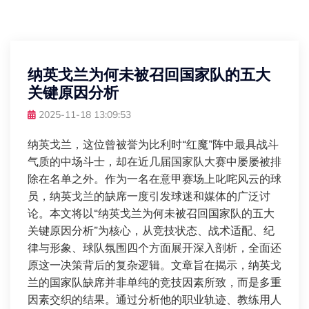
纳英戈兰为何未被召回国家队的五大
关键原因分析
2025-11-18 13:09:53
纳英戈兰，这位曾被誉为比利时“红魔”阵中最具战斗
气质的中场斗士，却在近几届国家队大赛中屡屡被排
除在名单之外。作为一名在意甲赛场上叱咤风云的球
员，纳英戈兰的缺席一度引发球迷和媒体的广泛讨
论。本文将以“纳英戈兰为何未被召回国家队的五大
关键原因分析”为核心，从竞技状态、战术适配、纪
律与形象、球队氛围四个方面展开深入剖析，全面还
原这一决策背后的复杂逻辑。文章旨在揭示，纳英戈
兰的国家队缺席并非单纯的竞技因素所致，而是多重
因素交织的结果。通过分析他的职业轨迹、教练用人