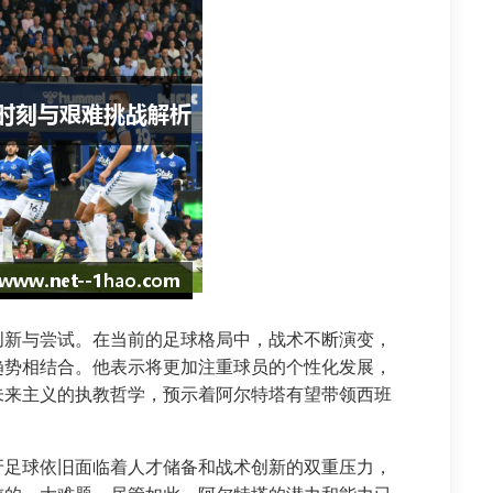
创新与尝试。在当前的足球格局中，战术不断演变，
趋势相结合。他表示将更加注重球员的个性化发展，
未来主义的执教哲学，预示着阿尔特塔有望带领西班
牙足球依旧面临着人才储备和战术创新的双重压力，