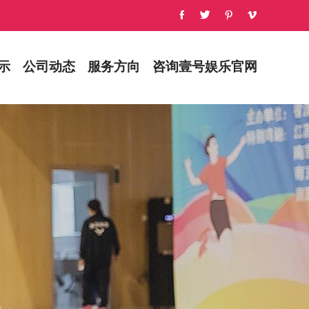
示
公司动态
服务方向
咨询壹号娱乐官网