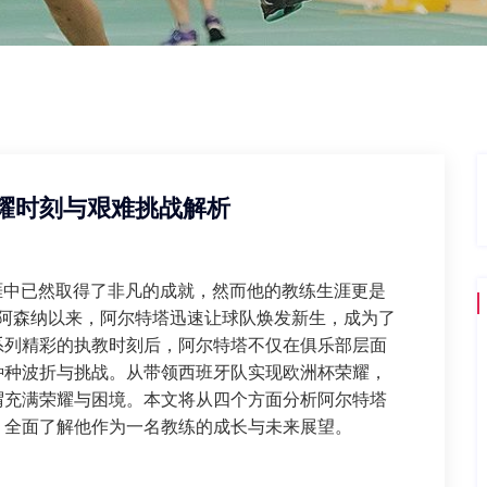
耀时刻与艰难挑战解析
球员生涯中已然取得了非凡的成就，然而他的教练生涯更是
管阿森纳以来，阿尔特塔迅速让球队焕发新生，成为了
系列精彩的执教时刻后，阿尔特塔不仅在俱乐部层面
种种波折与挑战。从带领西班牙队实现欧洲杯荣耀，
谓充满荣耀与困境。本文将从四个方面分析阿尔特塔
，全面了解他作为一名教练的成长与未来展望。