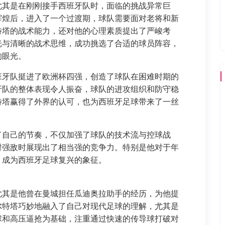
尤其是在刚刚接手西班牙队时，面临的挑战异常巨
辉煌后，进入了一个过渡期，球队需要面对老将和新
特塔的战术能力，还对他的心理素质提出了严峻考
光与清晰的战术思维，成功挑选了合适的球员阵容，
的眼光。
班牙队挺进了欧洲杯四强，创造了球队在困难时期的
牙队的整体表现令人振奋，球队的进攻组织和防守稳
特塔赢得了外界的认可，也为西班牙足球带来了一丝
了自己的节奏，不仅加强了球队的技术流与控球战
对强敌时展现出了相当强的竞争力。特别是他对于年
，成为西班牙足球复兴的象征。
尤其是他曾在曼城担任瓜迪奥拉助手的经历，为他提
尔特塔巧妙地融入了自己对现代足球的理解，尤其是
球和高压逼抢为基础，注重通过快速的传导球打破对