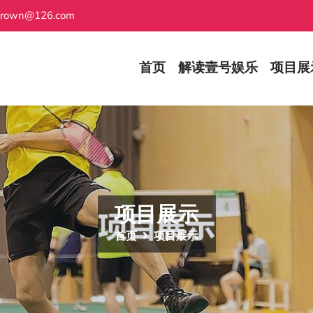
grown@126.com
首页
解读壹号娱乐
项目展
项目展示
首页
项目展示