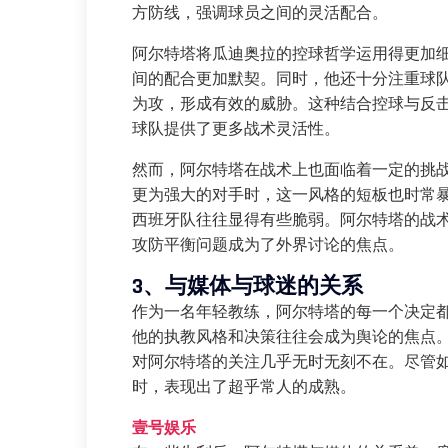
方防线，强调球员之间的灵活配合。
阿尔特塔将瓜迪奥拉的控球哲学运用得更加
间的配合更加默契。同时，他还十分注重球
为攻，形成有效的威胁。这种结合控球与反
球队提供了更多战术灵活性。
然而，阿尔特塔在战术上也面临着一定的挑
更为强大的对手时，这一风格的短板也时常
西班牙队往往显得有些脆弱。阿尔特塔的战
攻防平衡问题成为了外界讨论的焦点。
3、与媒体与球迷的关系
作为一名年轻教练，阿尔特塔的每一个决定
他的执教风格和决策往往会成为舆论的焦点
对阿尔特塔的关注几乎无时无刻不在。尽管
时，表现出了超乎常人的成熟。
壹号娱乐