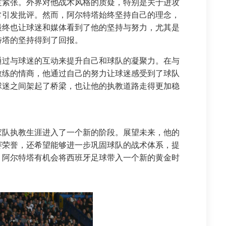
度紧张。外界对他战术风格的质疑，特别是关于进攻
常引发批评。然而，阿尔特塔始终坚持自己的理念，
最终也让球迷和媒体看到了他的坚持与努力，尤其是
特塔的坚持得到了回报。
通过与球迷的互动来提升自己和球队的凝聚力。在与
教练的情商，他通过自己的努力让球迷感受到了球队
球迷之间架起了桥梁，也让他的执教道路走得更加稳
家队执教生涯进入了一个新的阶段。展望未来，他的
赛荣誉，还希望能够进一步巩固球队的战术体系，提
，阿尔特塔有机会将西班牙足球带入一个新的黄金时