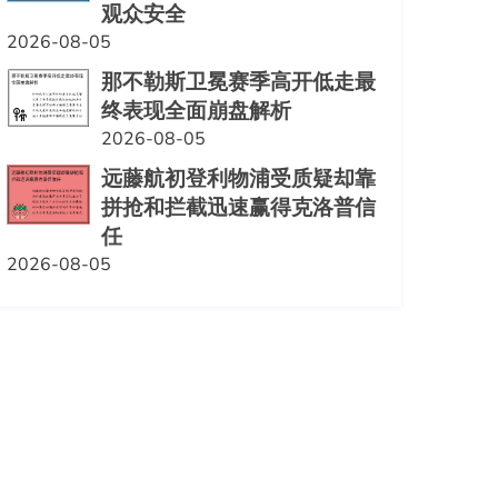
观众安全
2026-08-05
那不勒斯卫冕赛季高开低走最
终表现全面崩盘解析
2026-08-05
远藤航初登利物浦受质疑却靠
拼抢和拦截迅速赢得克洛普信
任
2026-08-05