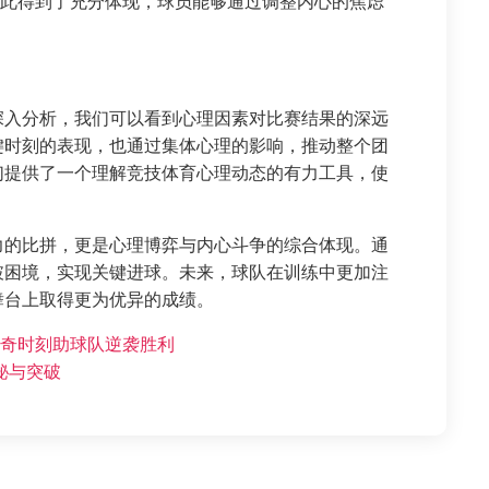
在此得到了充分体现，球员能够通过调整内心的焦虑
深入分析，我们可以看到心理因素对比赛结果的深远
键时刻的表现，也通过集体心理的影响，推动整个团
们提供了一个理解竞技体育心理动态的有力工具，使
。
力的比拼，更是心理博弈与内心斗争的综合体现。通
破困境，实现关键进球。未来，球队在训练中更加注
舞台上取得更为优异的成绩。
传奇时刻助球队逆袭胜利
秘与突破