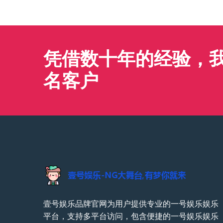
凭借数十年的经验，我们
名客户
壹号娱乐品牌官网为用户提供专业的一号娱乐娱乐
平台，支持多平台访问，包含便捷的一号娱乐娱乐