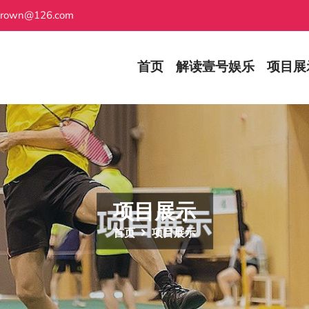
grown@126.com
首页
解读壹号娱乐
项目展
项目展示
首页
项目展示