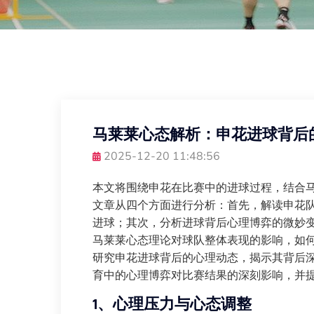
马莱莱心态解析：申花进球背后
2025-12-20 11:48:56
本文将围绕申花在比赛中的进球过程，结合
文章从四个方面进行分析：首先，解读申花
进球；其次，分析进球背后心理博弈的微妙
马莱莱心态理论对球队整体表现的影响，如
研究申花进球背后的心理动态，揭示其背后
育中的心理博弈对比赛结果的深刻影响，并
1、心理压力与心态调整