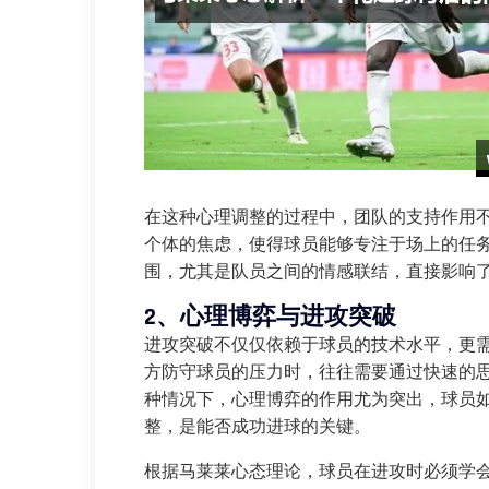
在这种心理调整的过程中，团队的支持作用
个体的焦虑，使得球员能够专注于场上的任
围，尤其是队员之间的情感联结，直接影响
2、心理博弈与进攻突破
进攻突破不仅仅依赖于球员的技术水平，更
方防守球员的压力时，往往需要通过快速的
种情况下，心理博弈的作用尤为突出，球员
整，是能否成功进球的关键。
根据马莱莱心态理论，球员在进攻时必须学