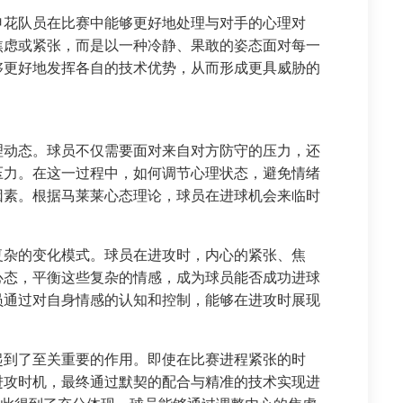
申花队员在比赛中能够更好地处理与对手的心理对
焦虑或紧张，而是以一种冷静、果敢的姿态面对每一
够更好地发挥各自的技术优势，从而形成更具威胁的
理动态。球员不仅需要面对来自对方防守的压力，还
压力。在这一过程中，如何调节心理状态，避免情绪
因素。根据马莱莱心态理论，球员在进球机会来临时
复杂的变化模式。球员在进攻时，内心的紧张、焦
心态，平衡这些复杂的情感，成为球员能否成功进球
员通过对自身情感的认知和控制，能够在进攻时展现
。
起到了至关重要的作用。即使在比赛进程紧张的时
进攻时机，最终通过默契的配合与精准的技术实现进