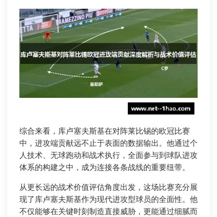
综合来看，库卢塞夫斯基在对阵莱比锡的欧冠比赛
中，进攻端贡献远不止于表面的数据输出。他通过个
人技术、无球跑动和战术执行，全面参与到球队进攻
体系的构建之中，成为连接各条战线的重要纽带。
从更长远的战术价值评估角度出发，这场比赛充分展
现了库卢塞夫斯基作为现代进攻型球员的全面性。他
不仅能够在关键时刻制造直接威胁，更能通过细腻而