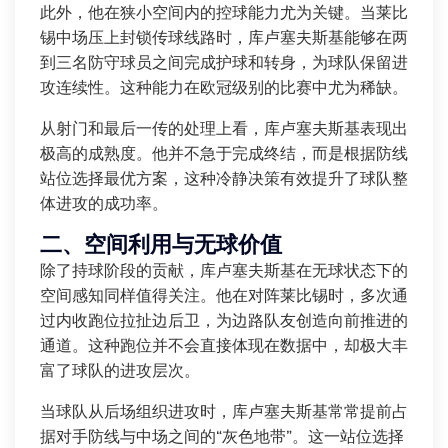
此外，他在狭小空间内的控球能力尤为关键。当莱比
锡中场压上封锁传球线路时，库卢塞夫斯基能够在两
到三名防守球员之间完成护球和转身，为球队保留进
攻连续性。这种能力在欧冠级别的比赛中尤为稀缺。
从射门和最后一传的处理上看，库卢塞夫斯基表现出
极高的成熟度。他并不急于完成终结，而是根据防线
站位选择最优方案，这种冷静决策有效提升了球队整
体进攻的成功率。
二、空间利用与无球价值
除了持球阶段的贡献，库卢塞夫斯基在无球状态下的
空间感知同样值得关注。他在对阵莱比锡时，多次通
过内收跑位拉扯边后卫，为边路队友创造向前推进的
通道。这种跑位并不会直接体现在数据中，却极大丰
富了球队的进攻层次。
当球队从后场组织进攻时，库卢塞夫斯基常常提前占
据对手防线与中场之间的“灰色地带”。这一站位选择