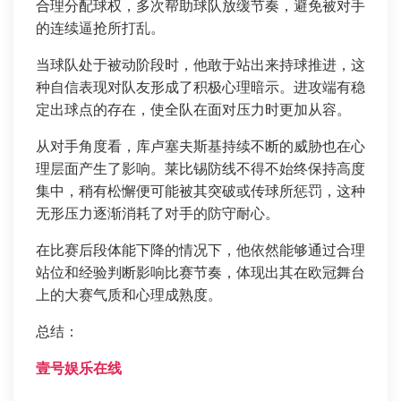
合理分配球权，多次帮助球队放缓节奏，避免被对手
的连续逼抢所打乱。
当球队处于被动阶段时，他敢于站出来持球推进，这
种自信表现对队友形成了积极心理暗示。进攻端有稳
定出球点的存在，使全队在面对压力时更加从容。
从对手角度看，库卢塞夫斯基持续不断的威胁也在心
理层面产生了影响。莱比锡防线不得不始终保持高度
集中，稍有松懈便可能被其突破或传球所惩罚，这种
无形压力逐渐消耗了对手的防守耐心。
在比赛后段体能下降的情况下，他依然能够通过合理
站位和经验判断影响比赛节奏，体现出其在欧冠舞台
上的大赛气质和心理成熟度。
总结：
壹号娱乐在线