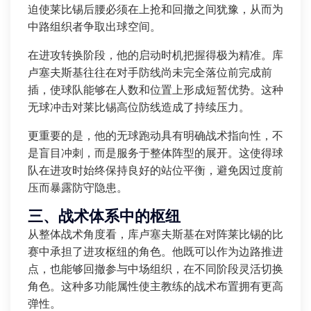
迫使莱比锡后腰必须在上抢和回撤之间犹豫，从而为
中路组织者争取出球空间。
在进攻转换阶段，他的启动时机把握得极为精准。库
卢塞夫斯基往往在对手防线尚未完全落位前完成前
插，使球队能够在人数和位置上形成短暂优势。这种
无球冲击对莱比锡高位防线造成了持续压力。
更重要的是，他的无球跑动具有明确战术指向性，不
是盲目冲刺，而是服务于整体阵型的展开。这使得球
队在进攻时始终保持良好的站位平衡，避免因过度前
压而暴露防守隐患。
三、战术体系中的枢纽
从整体战术角度看，库卢塞夫斯基在对阵莱比锡的比
赛中承担了进攻枢纽的角色。他既可以作为边路推进
点，也能够回撤参与中场组织，在不同阶段灵活切换
角色。这种多功能属性使主教练的战术布置拥有更高
弹性。