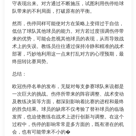
守表现出来。对方通过不断施压，试图利用伤停给球
队带来的不利局面，打破原有的平衡。
然而，伤停同样可能使对方在策略上变得过于自信，
低估了球队其他球员的能力。对方若过度强调伤停带
来的优势，可能会忽视其他球员的表现，从而导致战
术上的失误。教练员往往通过保持冷静和精准的战术
部署，巧妙地利用这一点来打乱对方的心理预期，最
终扭转比赛局势。
总结：
欧冠伤停名单的发布，无疑对每支参赛球队来说都是
一次巨大的挑战。伤停所带来的阵容调整、战术变动
及教练决策等方面，都深刻影响着比赛的进程和最终
的胜负结果。球员的缺席不仅考验了替补球员的临场
发挥，也迫使教练在战术上进行创新与调整。在这个
过程中，伤停的影响常常是多方面的，既有潜在的机
会，也有可能带来不小的�