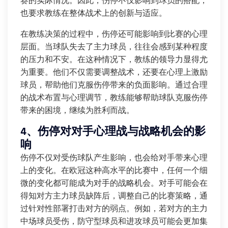
赛的实际情况。因此，伤停不仅影响到球员的搭配，
也要求教练在整体战术上的创新与适应。
在教练决策的过程中，伤停还可能影响到比赛的心理
层面。当球队失去了主力球员，往往会感到某种程度
的压力和不安。在这种情况下，教练的领导力显得尤
为重要。他们不仅需要调整战术，还要在心理上激励
球员，帮助他们克服伤停带来的负面影响。通过合理
的战术布置与心理调节，教练能够帮助球队克服伤停
带来的困境，继续为胜利而战。
4、伤停对对手心理战与战略机会的影
响
伤停不仅对受伤球队产生影响，也会给对手带来心理
上的变化。在欧冠这种高水平的比赛中，任何一个细
微的变化都可能成为对手的战略机会。对手可能会在
得知对方主力球员缺阵后，调整自己的比赛策略，通
过针对性部署打击对方的弱点。例如，若对方的主力
中场球员受伤，防守型球员和进攻球员可能会更加集