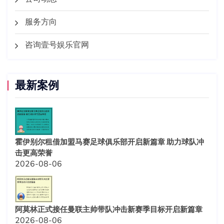
服务方向
咨询壹号娱乐官网
最新案例
霍伊别尔租借加盟马赛足球俱乐部开启新篇章 助力球队冲
击更高荣誉
2026-08-06
阿莫林正式接任曼联主帅带队冲击新赛季目标开启新篇章
2026-08-06