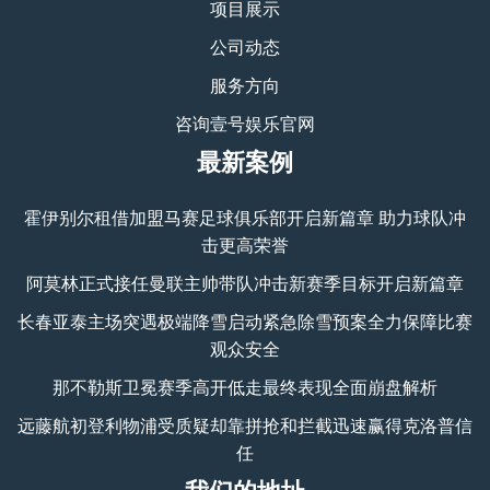
项目展示
公司动态
服务方向
咨询壹号娱乐官网
最新案例
霍伊别尔租借加盟马赛足球俱乐部开启新篇章 助力球队冲
击更高荣誉
阿莫林正式接任曼联主帅带队冲击新赛季目标开启新篇章
长春亚泰主场突遇极端降雪启动紧急除雪预案全力保障比赛
观众安全
那不勒斯卫冕赛季高开低走最终表现全面崩盘解析
远藤航初登利物浦受质疑却靠拼抢和拦截迅速赢得克洛普信
任