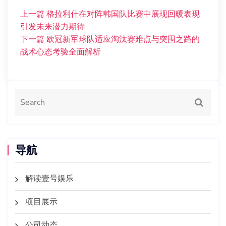
上一篇
格拉利什在对阵韩国队比赛中展现回暖表现
引发未来潜力期待
下一篇
欧冠新军球队适应淘汰赛难点与突围之路的
战术心态考验全面解析
导航
解读壹号娱乐
项目展示
公司动态