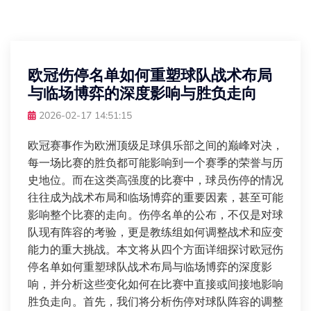
欧冠伤停名单如何重塑球队战术布局
与临场博弈的深度影响与胜负走向
2026-02-17 14:51:15
欧冠赛事作为欧洲顶级足球俱乐部之间的巅峰对决，
每一场比赛的胜负都可能影响到一个赛季的荣誉与历
史地位。而在这类高强度的比赛中，球员伤停的情况
往往成为战术布局和临场博弈的重要因素，甚至可能
影响整个比赛的走向。伤停名单的公布，不仅是对球
队现有阵容的考验，更是教练组如何调整战术和应变
能力的重大挑战。本文将从四个方面详细探讨欧冠伤
停名单如何重塑球队战术布局与临场博弈的深度影
响，并分析这些变化如何在比赛中直接或间接地影响
胜负走向。首先，我们将分析伤停对球队阵容的调整