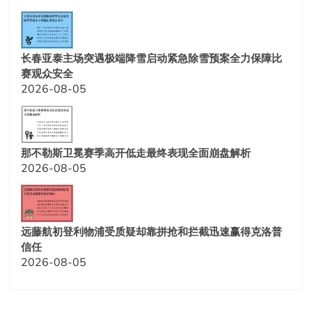
长春亚泰主场突遇极端降雪启动紧急除雪预案全力保障比
赛观众安全
2026-08-05
那不勒斯卫冕赛季高开低走最终表现全面崩盘解析
2026-08-05
远藤航初登利物浦受质疑却靠拼抢和拦截迅速赢得克洛普
信任
2026-08-05