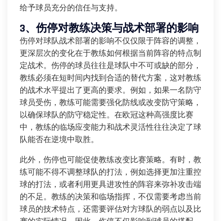
给予球员充分的信任与支持。
3、伤停对教练决策与战术部署的影响
伤停对球队战术部署的影响不仅仅限于阵容的调整，
更深层次的变化在于教练如何根据当前阵容的特点制
定战术。伤停的球员往往是球队中不可或缺的部分，
教练必须在短时间内找到合适的替代方案，这对教练
的战术水平提出了更高的要求。例如，如果一名防守
球员受伤，教练可能需要强化防线或改变防守策略，
以确保球队的防守稳定性。在欧冠这种高强度比赛
中，教练的临场应变能力和战术灵活性往往决定了球
队能否在逆境中取胜。
此外，伤停也可能促使教练改变比赛策略。有时，教
练可能不得不调整球队的打法，例如选择更加注重控
球的打法，或者利用更具进攻性的阵容来弥补攻击端
的不足。教练的决策和临场指挥，不仅需要考虑当前
球员的技术特点，还需要评估对方球队的弱点以及比