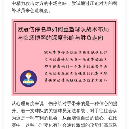
中精力攻击对方的中场空缺，尝试通过压迫对方的替
补球员来创造机会。
从心理角度来说，伤停给对手带来的是一种信心的提
升。若一支球队的关键球员无法参战，对手往往会认
为这是一种有利的机会，从而增强自己的信心。在比
赛中，这种心理变化有时会通过激烈的攻势和高压防