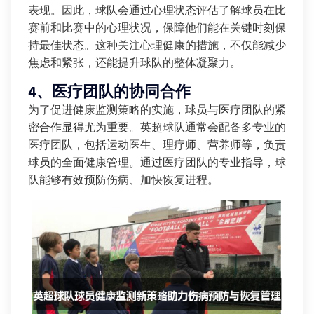
表现。因此，球队会通过心理状态评估了解球员在比
赛前和比赛中的心理状况，保障他们能在关键时刻保
持最佳状态。这种关注心理健康的措施，不仅能减少
焦虑和紧张，还能提升球队的整体凝聚力。
4、医疗团队的协同合作
为了促进健康监测策略的实施，球员与医疗团队的紧
密合作显得尤为重要。英超球队通常会配备多专业的
医疗团队，包括运动医生、理疗师、营养师等，负责
球员的全面健康管理。通过医疗团队的专业指导，球
队能够有效预防伤病、加快恢复进程。