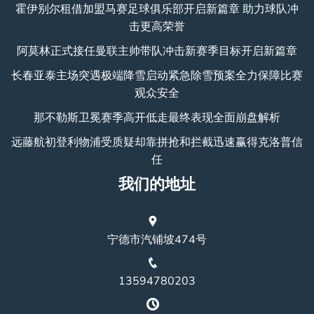
霍伊别尔租借加盟马赛足球俱乐部开启新篇章 助力球队冲
击更高荣誉
阿莫林正式接任曼联主帅带队冲击新赛季目标开启新篇章
长春亚泰主场突遇极端降雪启动紧急除雪预案全力保障比赛
观众安全
那不勒斯卫冕赛季高开低走最终表现全面崩盘解析
远藤航初登利物浦受质疑却靠拼抢和拦截迅速赢得克洛普信
任
我们的地址
宁德市汽铺坡474号
13594780203