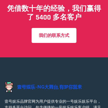
凭借数十年的经验，我们赢得
了 5400 多名客户
我们的联系方式
壹号娱乐品牌官网为用户提供专业的一号娱乐娱乐平台，
支持多平台访问，包含便捷的一号娱乐娱乐客户端，满足