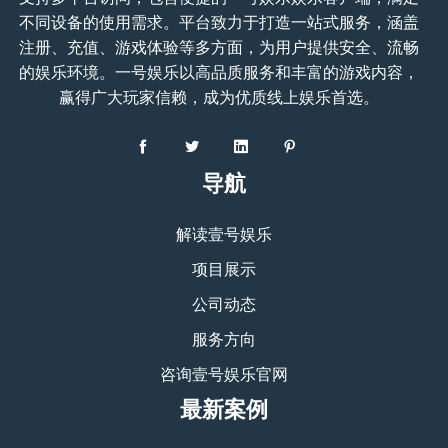
不同设备的使用需求。平台致力于打造一站式服务，涵盖
注册、充值、游戏体验等多方面，为用户提供安全、流畅
的娱乐环境。一号娱乐以高品质服务和丰富的游戏内容，
赢得广大玩家信赖，成为优质线上娱乐首选。
导航
解读壹号娱乐
项目展示
公司动态
服务方向
咨询壹号娱乐官网
最新案例