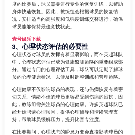
度的比赛后，球员需要进行专业的恢复训练，以帮助
身体快速恢复。因此，教练组会根据球员的恢复情
况，安排适当的高强度和低强度训练交替进行，确保
球员能够保持最佳竞技状态。
壹号娱乐下载
3、心理状态评估的必要性
心理状态对球员的发挥有着显著影响，而在英超球队
中，心理状态评估已成为健康监测策略的重要组成部
分。通过专门的心理评估工具，球队可以定期了解球
员的心理健康状况，以便及时调整训练和管理策略。
心理健康不仅影响球员的表现，还与伤病恢复有着密
切关系。情绪不佳的球员更容易受到伤病的困扰，因
此，教练组需关注球员的心理健康。许多英超球队已
经开始聘请心理顾问，提供心理辅导和情绪管理支
持，帮助球员缓解压力，提升比赛专注度。
在比赛期间，心理状态的瞬息万变会直接影响球员的