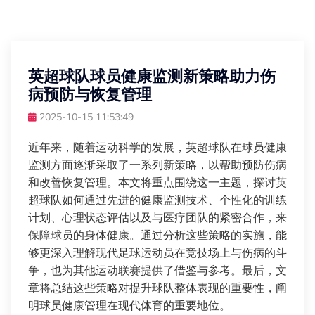
英超球队球员健康监测新策略助力伤
病预防与恢复管理
2025-10-15 11:53:49
近年来，随着运动科学的发展，英超球队在球员健康
监测方面逐渐采取了一系列新策略，以帮助预防伤病
和改善恢复管理。本文将重点围绕这一主题，探讨英
超球队如何通过先进的健康监测技术、个性化的训练
计划、心理状态评估以及与医疗团队的紧密合作，来
保障球员的身体健康。通过分析这些策略的实施，能
够更深入理解现代足球运动员在竞技场上与伤病的斗
争，也为其他运动联赛提供了借鉴与参考。最后，文
章将总结这些策略对提升球队整体表现的重要性，阐
明球员健康管理在现代体育的重要地位。