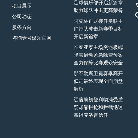
足球俱乐部开启新篇章
项目展示
助力球队冲击更高荣誉
公司动态
阿莫林正式接任曼联主
服务方向
帅带队冲击新赛季目标
开启新篇章
咨询壹号娱乐官网
长春亚泰主场突遇极端
降雪启动紧急除雪预案
全力保障比赛观众安全
那不勒斯卫冕赛季高开
低走最终表现全面崩盘
解析
远藤航初登利物浦受质
疑却靠拼抢和拦截迅速
赢得克洛普信任