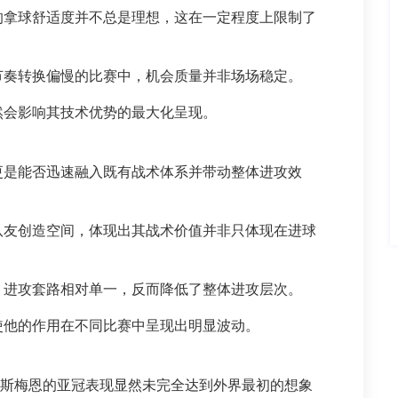
的拿球舒适度并不总是理想，这在一定程度上限制了
节奏转换偏慢的比赛中，机会质量并非场场稳定。
然会影响其技术优势的最大化呈现。
更是能否迅速融入既有战术体系并带动整体进攻效
队友创造空间，体现出其战术价值并非只体现在进球
，进攻套路相对单一，反而降低了整体进攻层次。
使他的作用在不同比赛中呈现出明显波动。
奥斯梅恩的亚冠表现显然未完全达到外界最初的想象