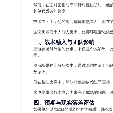
然而，在面对密集防守和针对性协防时，他
其单兵爆破的频率。
技术层面上，他的射门选择依然果断，但在
这说明即便个人能力突出，比赛环境变化依
三、战术融入与团队影响
亚冠赛场对外援的要求，不仅是个人输出，
率。
奥斯梅恩在部分场次中，通过牵制中后卫为
数据上。
但在某些比赛中，球队对他的依赖过于直接
这也暴露出战术磨合尚未完全成熟的问题，
四、预期与现实落差评估
如果单纯以“场场统治比赛”作为标准，那么