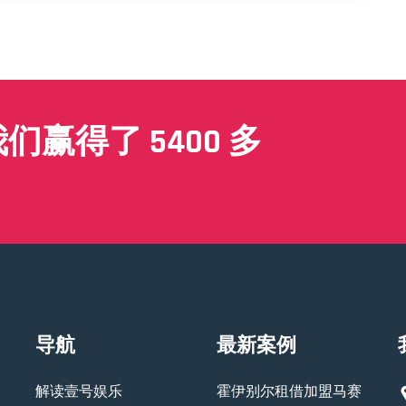
赢得了 5400 多
导航
最新案例
解读壹号娱乐
霍伊别尔租借加盟马赛