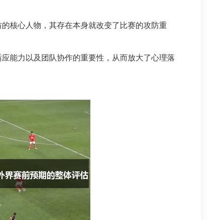
防的核心人物，其存在本身就改变了比赛的攻防重
适应能力以及团队协作的重要性，从而放大了心理落