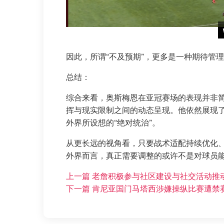
因此，所谓“不及预期”，更多是一种期待管
总结：
综合来看，奥斯梅恩在亚冠赛场的表现并非
挥与现实限制之间的动态呈现。他依然展现
外界所设想的“绝对统治”。
从更长远的视角看，只要战术适配持续优化
外界而言，真正需要调整的或许不是对球员
上一篇
老詹积极参与社区建设与社交活动推
下一篇
肯尼亚国门马塔西涉嫌操纵比赛遭禁赛