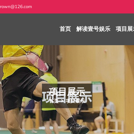
grown@126.com
首页
解读壹号娱乐
项目展
项目展示
首页
项目展示