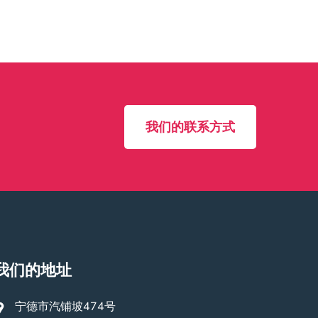
我们的联系方式
我们的地址
宁德市汽铺坡474号