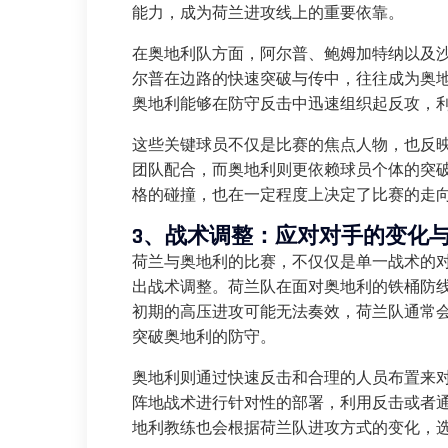
能力，成为荷兰进攻线上的重要依靠。
在奥地利队方面，阿尔普、鲍姆加特纳以及
尔普在边路的快速突破与传中，往往成为奥
奥地利能够在防守反击中迅速组织起反攻，
这些关键球员不仅是比赛的焦点人物，也反
团队配合，而奥地利则更依赖球员个体的突
格的碰撞，也在一定程度上决定了比赛的走
3、战术调整：应对对手的变化
荷兰与奥地利的比赛，不仅仅是单一战术的
出战术调整。荷兰队在面对奥地利的铁桶防
初期的高压进攻可能无法奏效，荷兰队通常
突破奥地利的防守。
奥地利则通过快速反击和合理的人员布置来
阵地战术进行针对性的部署，利用反击或者
地利教练也会根据荷兰队进攻方式的变化，