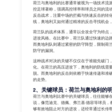
荷兰与奥地利的比赛通常被视为一场技术流
控足球著称，强调高控球率和球员之间的流
反击战术，注重中场的拦截与快速反击的转
线，奥地利又如何通过精准的反击寻找机会
荷兰队的战术体系，通常以全攻全守为特点
进攻风格。在比赛中，荷兰队通过快速的边
而奥地利队则通过紧密的防守阵型，限制荷
防守的漏洞。
这种战术对决的关键不仅仅在于谁能先破门
化。在荷兰的高压进攻下，奥地利的防线需
脱。而奥地利的反击则依赖于快速传递和准
的走势。
2、关键球员：荷兰与奥地利的
荷兰与奥地利比赛中的关键球员，往往能够
说，像范迪克、德佩、弗兰基·德容等球员，
够有效地阻止对方的进攻，还经常通过长传