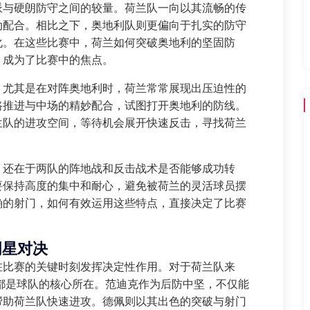
派与硬朗防守之间的较量。荷兰队一向以其流畅的传
动配合。相比之下，奥地利队则更偏向于扎实的防守
化。在这些比赛中，荷兰如何突破奥地利的坚固防
，成为了比赛中的焦点。
，尤其是在对阵奥地利时，荷兰常常展现出压迫性的
路推进与中场的精妙配合，试图打开奥地利的防线。
兰队的进攻空间，等待机会展开快速反击，寻找荷兰
，还在于两队的阵地战和反击战术是否能够成功转
要保持高度的集中和耐心，避免被荷兰的灵活球员摆
确的射门，如何有效运用这些特点，直接决定了比赛
明星对决
在比赛的关键时刻发挥决定性作用。对于荷兰队来
都是球队的核心所在。范迪克作为后防中坚，不仅能
帮助荷兰队快速进攻。德佩则以其出色的突破与射门