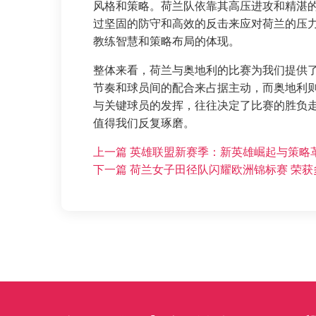
风格和策略。荷兰队依靠其高压进攻和精湛
过坚固的防守和高效的反击来应对荷兰的压
教练智慧和策略布局的体现。
整体来看，荷兰与奥地利的比赛为我们提供
节奏和球员间的配合来占据主动，而奥地利
与关键球员的发挥，往往决定了比赛的胜负
值得我们反复琢磨。
上一篇
英雄联盟新赛季：新英雄崛起与策略
下一篇
荷兰女子田径队闪耀欧洲锦标赛 荣