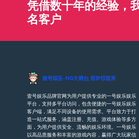
凭借数十年的经验，我们
名客户
壹号娱乐品牌官网为用户提供专业的一号娱乐娱乐
平台，支持多平台访问，包含便捷的一号娱乐娱乐
客户端，满足不同设备的使用需求。平台致力于打
造一站式服务，涵盖注册、充值、游戏体验等多方
面，为用户提供安全、流畅的娱乐环境。一号娱乐
以高品质服务和丰富的游戏内容，赢得广大玩家信