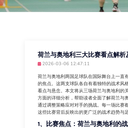
荷兰与奥地利三大比赛看点解析
2026-03-06 12:47:11
荷兰与奥地利两国足球队在国际舞台上一直
的焦点。这两支球队各自有着独特的战术风
看点与悬念。本文将从三场荷兰与奥地利的
方面的详细分析，帮助读者全面了解荷兰与
通过调整策略应对对手的挑战。每一场比赛
这些比赛背后反映出的更广泛的战术趋势与
1、比赛焦点：荷兰与奥地利的