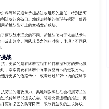
沙尔科等球员通常承担起进攻组织的重任，特别是阿
地利进攻的突破口。鲍姆加特纳的控球与视野，使得
利用荷兰队防守上的空档发起威胁。
映了两队战术理念的不同。荷兰队倾向于依靠技术与
破与反击效率。两队球员之间的对抗，体现了不同风
向。
与挑战
对抗，更多的是在比赛过程中如何根据对方的变化做
线时，常常需要在比赛中逐渐调整自己的进攻方式。
会选择更多的边路传中，或者通过加强中场的控球来
对抗荷兰的进攻压力。奥地利教练往往会根据荷兰的
通过长传球寻找进攻机会。随着比赛进程的推进，奥
选择更加坚固的防守阵型，限制荷兰队的进攻路线。