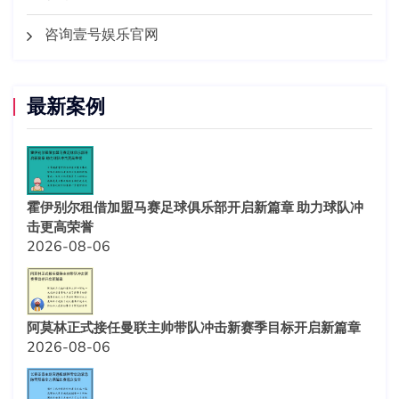
咨询壹号娱乐官网
最新案例
霍伊别尔租借加盟马赛足球俱乐部开启新篇章 助力球队冲
击更高荣誉
2026-08-06
阿莫林正式接任曼联主帅带队冲击新赛季目标开启新篇章
2026-08-06