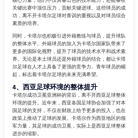
核心力量，他们不仅具备出色的技术能力，还能够在
关键比赛中顶住压力，贡献关键进球。这些球员的成
功，离不开卡塔尔足球对青训的重视以及对球员综合
素质的培养。
同时，卡塔尔也积极引进外籍教练与球员，提升球队
的整体水平。外籍球员的加入为卡塔尔国家队带来了
更多的国际化视野，提升了球员的技术水平和战术素
养。无论是本土球员还是外籍球员的结合，都让卡塔
尔足球在人才上具备了更强的竞争力。青年球员的崛
起，标志着卡塔尔足球的未来充满希望。
4、西亚足球环境的整体提升
卡塔尔成功卫冕亚洲杯的背后，离不开西亚足球整体
环境的提升。近年来，西亚各国足球协会加强了对本
国足球的支持，不仅在财政上给予更多的投入，也在
政策上推动了足球的发展。卡塔尔作为西亚地区的领
军力量，其足球的成功卫冕，实际上是西亚足球整体
进步的缩影。