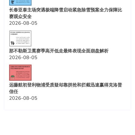
长春亚泰主场突遇极端降雪启动紧急除雪预案全力保障比
赛观众安全
2026-08-05
那不勒斯卫冕赛季高开低走最终表现全面崩盘解析
2026-08-05
远藤航初登利物浦受质疑却靠拼抢和拦截迅速赢得克洛普
信任
2026-08-05