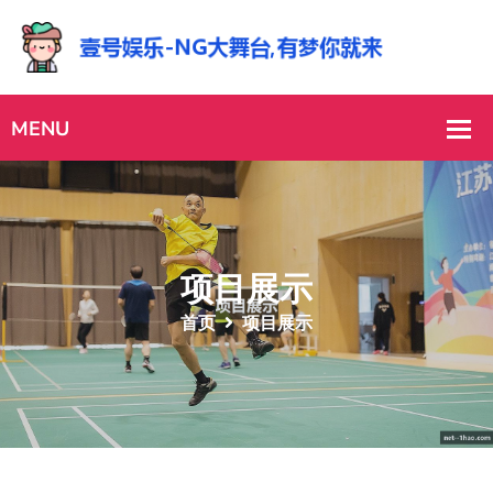
项目展示
首页
项目展示