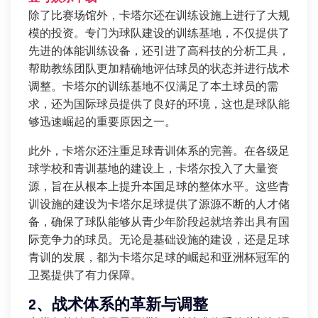
除了比赛场馆外，卡塔尔还在训练设施上进行了大规
模的投资。专门为球队建设的训练基地，不仅提供了
先进的体能训练设备，还引进了高科技的分析工具，
帮助教练团队更加精确地评估球员的状态并进行战术
调整。卡塔尔的训练基地不仅满足了本土球员的需
求，还为国际球员提供了良好的环境，这也是球队能
够迅速崛起的重要原因之一。
此外，卡塔尔还注重足球青训体系的完善。在各级足
球学校和青训基地的建设上，卡塔尔投入了大量资
源，旨在从根本上提升本国足球的整体水平。这些青
训设施的建设为卡塔尔足球提供了源源不断的人才储
备，确保了球队能够从青少年阶段起就培养出具有国
际竞争力的球员。无论是基础设施的建设，还是足球
青训的发展，都为卡塔尔足球的崛起和亚洲杯冠军的
卫冕提供了有力保障。
2、战术体系的革新与调整