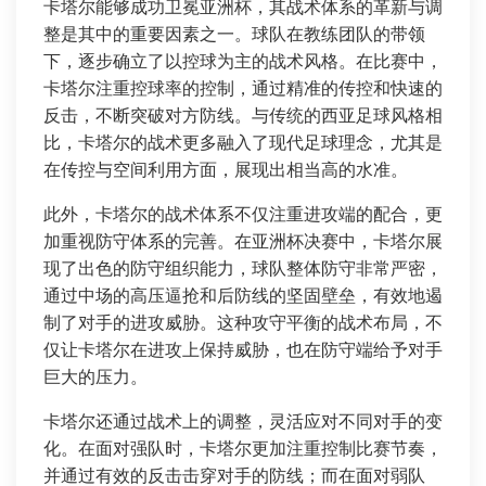
卡塔尔能够成功卫冕亚洲杯，其战术体系的革新与调
整是其中的重要因素之一。球队在教练团队的带领
下，逐步确立了以控球为主的战术风格。在比赛中，
卡塔尔注重控球率的控制，通过精准的传控和快速的
反击，不断突破对方防线。与传统的西亚足球风格相
比，卡塔尔的战术更多融入了现代足球理念，尤其是
在传控与空间利用方面，展现出相当高的水准。
此外，卡塔尔的战术体系不仅注重进攻端的配合，更
加重视防守体系的完善。在亚洲杯决赛中，卡塔尔展
现了出色的防守组织能力，球队整体防守非常严密，
通过中场的高压逼抢和后防线的坚固壁垒，有效地遏
制了对手的进攻威胁。这种攻守平衡的战术布局，不
仅让卡塔尔在进攻上保持威胁，也在防守端给予对手
巨大的压力。
卡塔尔还通过战术上的调整，灵活应对不同对手的变
化。在面对强队时，卡塔尔更加注重控制比赛节奏，
并通过有效的反击击穿对手的防线；而在面对弱队