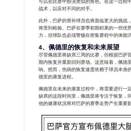
可以在比赛中扮演类似的角色。在这一过程
战术，以应对不同的对手。
此外，巴萨的替补球员也将面临更大的挑战
将受到检验。巴萨在赛季初期积累的一些优
力，但球队也必须警惕在密集赛程中的体能
4、佩德里的恢复和未来展望
尽管佩德里将缺席三周的比赛，但根据巴萨
期内恢复并重新回到赛场。这意味着，佩德
响。然而，伤病的恢复速度依赖于球员本身
德里的康复进程。
佩德里在未来的康复过程中，将需要进行一
缺席的这段时间里，佩德里将专注于恢复，
他的健康状况将对巴萨的赛季走势产生重要