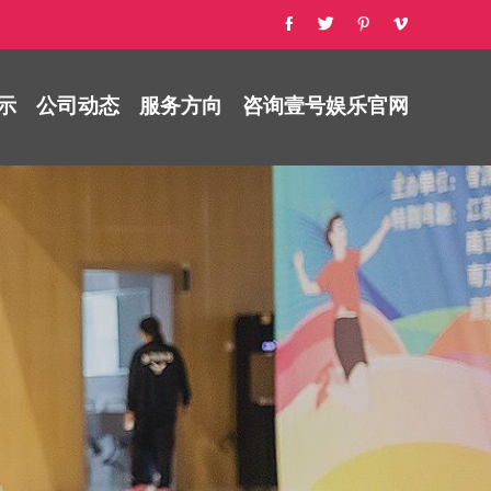
示
公司动态
服务方向
咨询壹号娱乐官网