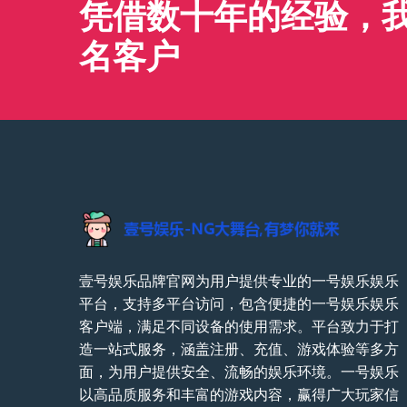
凭借数十年的经验，我们
名客户
壹号娱乐品牌官网为用户提供专业的一号娱乐娱乐
平台，支持多平台访问，包含便捷的一号娱乐娱乐
客户端，满足不同设备的使用需求。平台致力于打
造一站式服务，涵盖注册、充值、游戏体验等多方
面，为用户提供安全、流畅的娱乐环境。一号娱乐
以高品质服务和丰富的游戏内容，赢得广大玩家信