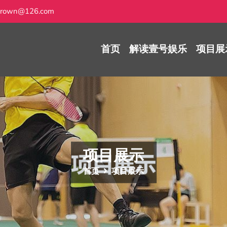
grown@126.com
首页
解读壹号娱乐
项目展
项目展示
首页
项目展示