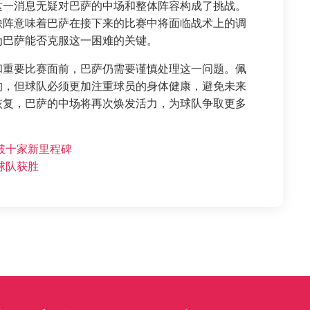
这一消息无疑对巴萨的中场和整体阵容构成了挑战。
缺阵意味着巴萨在接下来的比赛中将面临战术上的调
为巴萨能否克服这一困难的关键。
和重要比赛面前，巴萨仍需要谨慎处理这一问题。佩
的，但球队必须更加注重球员的身体健康，避免未来
恢复，巴萨的中场将再次焕发活力，为球队争取更多
破十家新里程碑
球队获胜