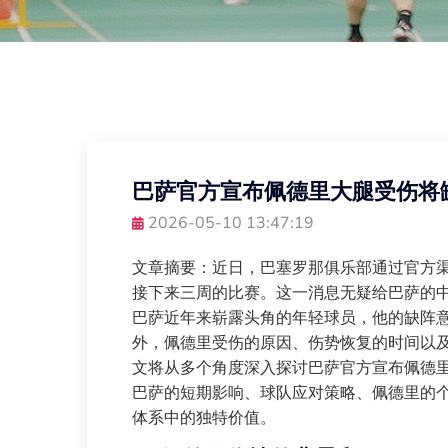
巴萨官方宣布佩德里大腿受伤将
2026-05-10 13:47:19
文章摘要：近日，巴塞罗那俱乐部通过官方
接下来三周的比赛。这一消息无疑给巴萨的
巴萨近年来崭露头角的年轻球员，他的缺阵
外，佩德里受伤的原因、伤势恢复的时间以
文将从多个角度深入探讨巴萨官方宣布佩德
巴萨的短期影响、球队应对策略、佩德里的
体系中的独特价值。