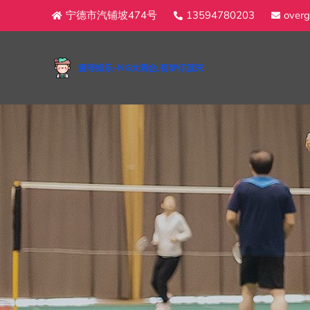
宁德市汽铺坡474号
13594780203
over