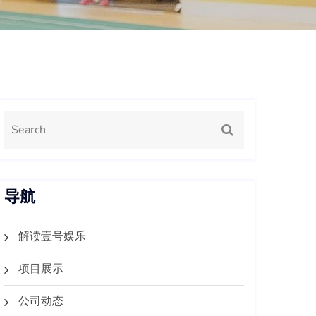
导航
解读壹号娱乐
项目展示
公司动态