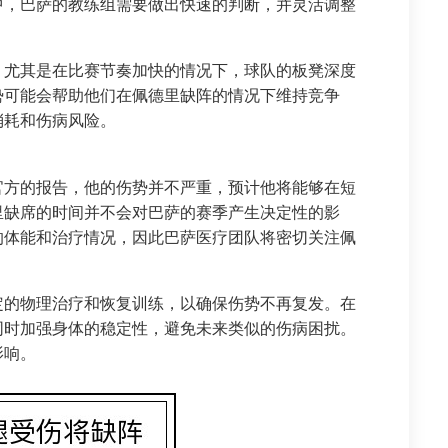
中，巴萨的教练组需要做出快速的判断，并灵活调整
，尤其是在比赛节奏加快的情况下，球队的板凳深度
势可能会帮助他们在佩德里缺阵的情况下维持竞争
消耗和伤病风险。
官方的报告，他的伤势并不严重，预计他将能够在短
里缺席的时间并不会对巴萨的赛季产生决定性的影
的体能和治疗情况，因此巴萨医疗团队将密切关注佩
定的物理治疗和恢复训练，以确保伤势不再复发。在
同时加强身体的稳定性，避免未来类似的伤病困扰。
影响。