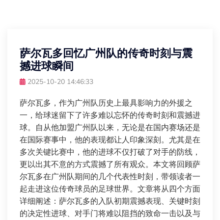
萨尔瓦多回忆广州队的传奇时刻与震
撼进球瞬间
2025-10-20 14:46:33
萨尔瓦多，作为广州队历史上最具影响力的外援之
一，给球迷留下了许多难以忘怀的传奇时刻和震撼进
球。自从他加盟广州队以来，无论是在国内赛场还是
在国际赛事中，他的表现都让人印象深刻。尤其是在
多次关键比赛中，他的进球不仅打破了对手的防线，
更以出其不意的方式震撼了所有观众。本文将回顾萨
尔瓦多在广州队期间的几个代表性时刻，带领读者一
起走进这位传奇球员的足球世界。文章将从四个方面
详细阐述：萨尔瓦多的入队初期震撼表现、关键时刻
的决定性进球、对手门将难以阻挡的致命一击以及与