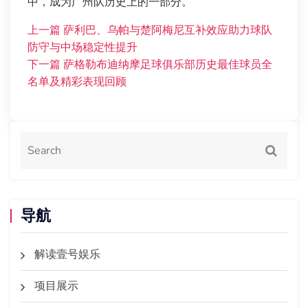
中，成为广州队历史上的一部分。
上一篇
萨利巴、乌帕与楚阿梅尼互补效应助力球队
防守与中场稳定性提升
下一篇
萨格勒布迪纳摩足球俱乐部历史最佳球员全
名单及精彩表现回顾
导航
解读壹号娱乐
项目展示