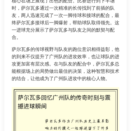
核心在场上展现了出色的配合。比赛进行到下半场
时，萨尔瓦多通过一次精准的长传找到了前插的队
友，两人迅速完成了一次一脚传球和接球的配合，最
终萨尔瓦多接球后一脚爆射，帮助球队取得领先。这
一进球充分展示了萨尔瓦多与队友之间的默契与配
合。
萨尔瓦多的传球视野与队友的跑位意识相得益彰，他
的到来不仅提升了广州队的进攻效率，也让球队的进
攻更加富有层次感。在与队友的配合中，萨尔瓦多总
能根据场上的局势做出最佳的决策，这种智慧和技术
的结合，让他成为了广州队进攻中的核心人物。