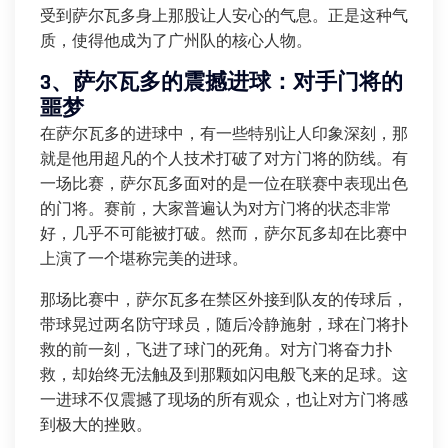
受到萨尔瓦多身上那股让人安心的气息。正是这种气
质，使得他成为了广州队的核心人物。
3、萨尔瓦多的震撼进球：对手门将的
噩梦
在萨尔瓦多的进球中，有一些特别让人印象深刻，那
就是他用超凡的个人技术打破了对方门将的防线。有
一场比赛，萨尔瓦多面对的是一位在联赛中表现出色
的门将。赛前，大家普遍认为对方门将的状态非常
好，几乎不可能被打破。然而，萨尔瓦多却在比赛中
上演了一个堪称完美的进球。
那场比赛中，萨尔瓦多在禁区外接到队友的传球后，
带球晃过两名防守球员，随后冷静施射，球在门将扑
救的前一刻，飞进了球门的死角。对方门将奋力扑
救，却始终无法触及到那颗如闪电般飞来的足球。这
一进球不仅震撼了现场的所有观众，也让对方门将感
到极大的挫败。