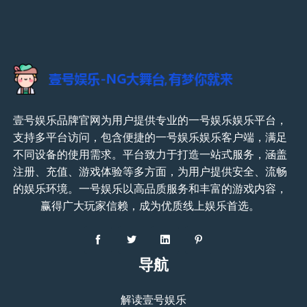
壹号娱乐品牌官网为用户提供专业的一号娱乐娱乐平台，
支持多平台访问，包含便捷的一号娱乐娱乐客户端，满足
不同设备的使用需求。平台致力于打造一站式服务，涵盖
注册、充值、游戏体验等多方面，为用户提供安全、流畅
的娱乐环境。一号娱乐以高品质服务和丰富的游戏内容，
赢得广大玩家信赖，成为优质线上娱乐首选。
导航
解读壹号娱乐