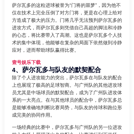
萨尔瓦多的这粒进球被誉为“门将的噩梦”，因为他不
仅在技术上完全压倒了对方门将，更是在心理上给对
方造成了极大的压力。门将几乎无法预判萨尔瓦多的
进攻方式，而萨尔瓦多则凭借自己高超的脚法和冷静
的心态，将比赛带入了高潮。这也是萨尔瓦多个人技
术的集中体现，他能够在复杂的局面下依然做到冷静
应对，进而帮助球队赢得比赛。
壹号娱乐下载
4、萨尔瓦多与队友的默契配合
除了个人进攻能力的突出，萨尔瓦多在与队友的配合
上也展现了极高的足球智商。与广州队的其他进攻球
员尤其是中场球员的默契配合，成为了广州队进攻体
系的一大亮点。在与其他球员的配合中，萨尔瓦多总
是能够准确地判断比赛局势，与队友的传球和跑位形
成完美的协同作用。
一场经典的比赛中，萨尔瓦多与广州队的另一位进攻