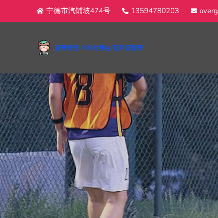
宁德市汽铺坡474号
13594780203
over