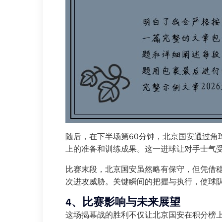
随后，在下半场第60分钟，北京国安通过角
上的准备和训练成果。这一进球让对手士气
比赛末段，北京国安虽然略有保守，但凭借
次进攻威胁。关键瞬间的把握与执行，使球
4、比赛影响与未来展望
这场揭幕战的胜利不仅让北京国安在积分榜