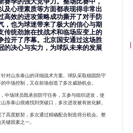
新赛季的强大竞争力。整场比赛中，
以及心理素质等方面都表现得非常出
过高效的进攻策略成功撕开了对手防
气，也为球迷带来了极大的信心与期
支传统劲旅在技战术和临场应变上的
争拉开了序幕。北京国安通过这场胜
冠的决心与实力，为球队未来的发展
了针对山东泰山的详细战术方案。球队采取稳固防守
手的中场控制，又在前场创造了多次威胁机会。
阵型，中场球员既承担防守任务，又参与组织进攻，使
让山东泰山很难找到突破口，多次进攻被有效化解。
现了高度默契，多次通过精确配合制造得分机会。整
的关键因素之一。