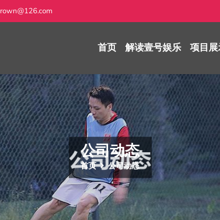
grown@126.com
首页
解读壹号娱乐
项目展
公司动态
首页
公司动态