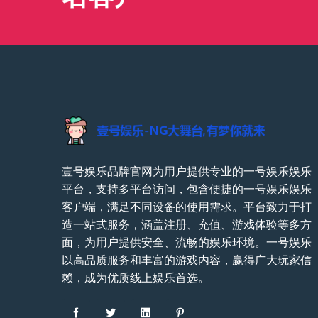
壹号娱乐品牌官网为用户提供专业的一号娱乐娱乐
平台，支持多平台访问，包含便捷的一号娱乐娱乐
客户端，满足不同设备的使用需求。平台致力于打
造一站式服务，涵盖注册、充值、游戏体验等多方
面，为用户提供安全、流畅的娱乐环境。一号娱乐
以高品质服务和丰富的游戏内容，赢得广大玩家信
赖，成为优质线上娱乐首选。