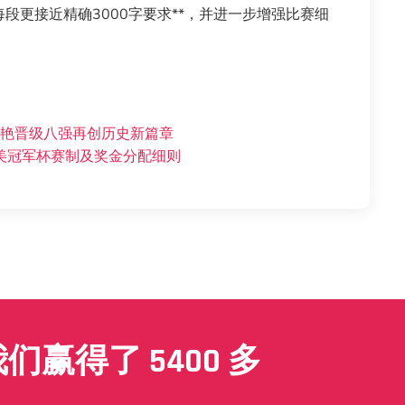
每段更接近精确3000字要求**，并进一步增强比赛细
惊艳晋级八强再创历史新篇章
美冠军杯赛制及奖金分配细则
赢得了 5400 多