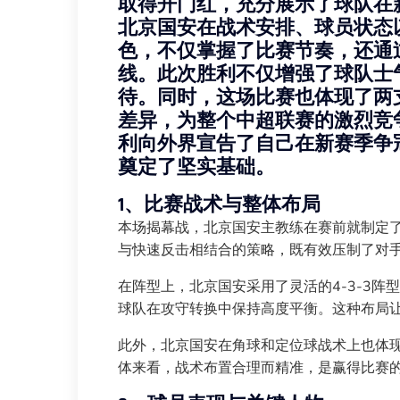
取得开门红，充分展示了球队在
北京国安在战术安排、球员状态
色，不仅掌握了比赛节奏，还通
线。此次胜利不仅增强了球队士
待。同时，这场比赛也体现了两
差异，为整个中超联赛的激烈竞
利向外界宣告了自己在新赛季争
奠定了坚实基础。
1、比赛战术与整体布局
本场揭幕战，北京国安主教练在赛前就制定
与快速反击相结合的策略，既有效压制了对
在阵型上，北京国安采用了灵活的4-3-3
球队在攻守转换中保持高度平衡。这种布局
此外，北京国安在角球和定位球战术上也体
体来看，战术布置合理而精准，是赢得比赛