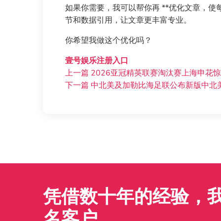
如果你需要，我可以帮你再 **优化文章，使
节和数据引用，让文章更丰富专业。
你希望我做这个优化吗？
壹号娱乐注册入口
上一篇
2026亚冠精英联赛淘汰赛上海申花
下一篇
中北美及加勒比海足联公布新版中北
凭借数十年的经验，我们
名客户