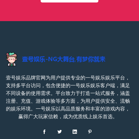
壹号娱乐品牌官网为用户提供专业的一号娱乐娱乐平台，
支持多平台访问，包含便捷的一号娱乐娱乐客户端，满足
不同设备的使用需求。平台致力于打造一站式服务，涵盖
注册、充值、游戏体验等多方面，为用户提供安全、流畅
的娱乐环境。一号娱乐以高品质服务和丰富的游戏内容，
赢得广大玩家信赖，成为优质线上娱乐首选。