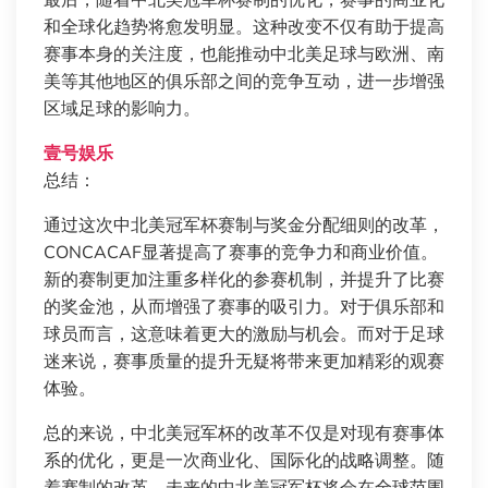
最后，随着中北美冠军杯赛制的优化，赛事的商业化
和全球化趋势将愈发明显。这种改变不仅有助于提高
赛事本身的关注度，也能推动中北美足球与欧洲、南
美等其他地区的俱乐部之间的竞争互动，进一步增强
区域足球的影响力。
壹号娱乐
总结：
通过这次中北美冠军杯赛制与奖金分配细则的改革，
CONCACAF显著提高了赛事的竞争力和商业价值。
新的赛制更加注重多样化的参赛机制，并提升了比赛
的奖金池，从而增强了赛事的吸引力。对于俱乐部和
球员而言，这意味着更大的激励与机会。而对于足球
迷来说，赛事质量的提升无疑将带来更加精彩的观赛
体验。
总的来说，中北美冠军杯的改革不仅是对现有赛事体
系的优化，更是一次商业化、国际化的战略调整。随