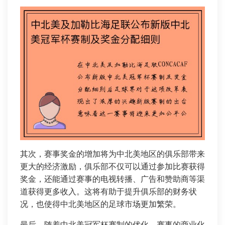
其次，赛事奖金的增加将为中北美地区的俱乐部带来
更大的经济激励，俱乐部不仅可以通过参加比赛获得
奖金，还能通过赛事的电视转播、广告和赞助商等渠
道获得更多收入。这将有助于提升俱乐部的财务状
况，也使得中北美地区的足球市场更加繁荣。