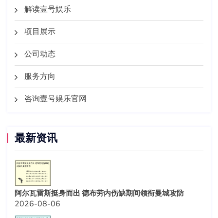
解读壹号娱乐
项目展示
公司动态
服务方向
咨询壹号娱乐官网
最新资讯
阿尔瓦雷斯挺身而出 德布劳内伤缺期间领衔曼城攻防
2026-08-06