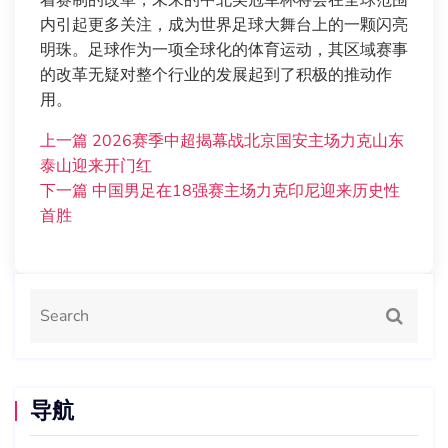
着赛制的改革，未来的中北美冠军杯将会在全球范围
内引起更多关注，成为世界足球大舞台上的一颗闪亮
明珠。足球作为一项全球化的体育运动，其区域赛事
的改革无疑对整个行业的发展起到了积极的推动作
用。
上一篇
2026赛季中超揭幕战北京国安主场力克山东
泰山迎来开门红
下一篇
中国男足在18强赛主场力克印尼迎来历史性
首胜
导航