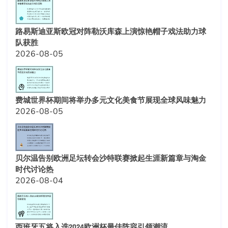
路易斯迪亚斯欧冠对阵勒沃库森上演惊艳帽子戏法助力球
队获胜
2026-08-05
费城世界杯期间将举办多元文化美食节展现全球风味魅力
2026-08-05
贝尔温告别欧洲足坛转会沙特联赛掀起生涯新篇章与淘金
时代讨论热
2026-08-04
西班牙五将入选2024欧洲杯最佳阵容引领潮流