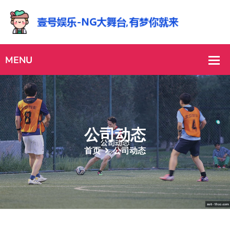
公司动态
首页
公司动态