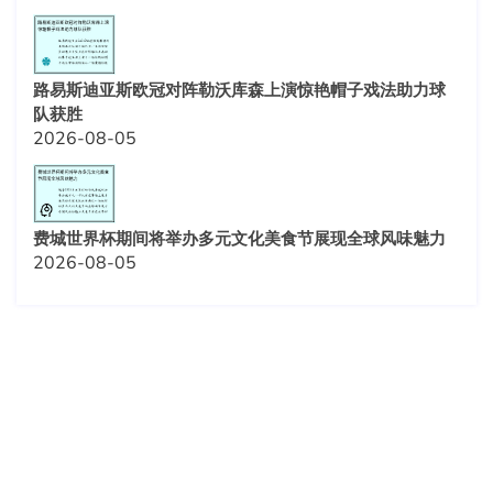
路易斯迪亚斯欧冠对阵勒沃库森上演惊艳帽子戏法助力球
队获胜
2026-08-05
费城世界杯期间将举办多元文化美食节展现全球风味魅力
2026-08-05