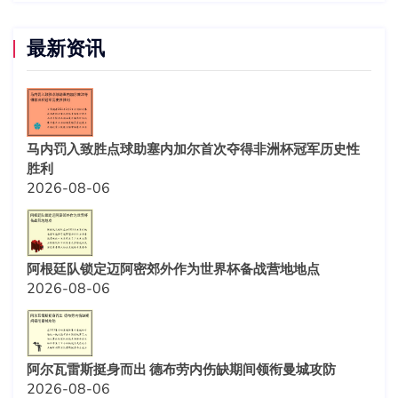
最新资讯
马内罚入致胜点球助塞内加尔首次夺得非洲杯冠军历史性
胜利
2026-08-06
阿根廷队锁定迈阿密郊外作为世界杯备战营地地点
2026-08-06
阿尔瓦雷斯挺身而出 德布劳内伤缺期间领衔曼城攻防
2026-08-06