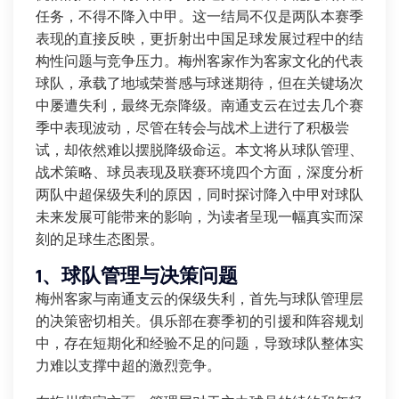
任务，不得不降入中甲。这一结局不仅是两队本赛季
表现的直接反映，更折射出中国足球发展过程中的结
构性问题与竞争压力。梅州客家作为客家文化的代表
球队，承载了地域荣誉感与球迷期待，但在关键场次
中屡遭失利，最终无奈降级。南通支云在过去几个赛
季中表现波动，尽管在转会与战术上进行了积极尝
试，却依然难以摆脱降级命运。本文将从球队管理、
战术策略、球员表现及联赛环境四个方面，深度分析
两队中超保级失利的原因，同时探讨降入中甲对球队
未来发展可能带来的影响，为读者呈现一幅真实而深
刻的足球生态图景。
1、球队管理与决策问题
梅州客家与南通支云的保级失利，首先与球队管理层
的决策密切相关。俱乐部在赛季初的引援和阵容规划
中，存在短期化和经验不足的问题，导致球队整体实
力难以支撑中超的激烈竞争。