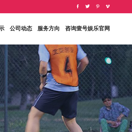
示
公司动态
服务方向
咨询壹号娱乐官网