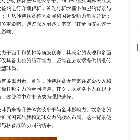
能对沙特联赛整体竞技水平、商业价值及国际关注度
次签约进行详细解析：首先分析坎塞洛加盟的背景与
升；再从沙特联赛整体发展和国际影响力角度分析；
的多重影响。通过深入阐述，本文旨在全面揭示这一
度影响。
效力于西甲和英超等顶级联赛，其稳定的表现和多面
不仅具备出色的防守能力，还能在进攻端提供精准传
表型球员。
后有多重因素。首先，沙特联赛近年来在资金投入和
了极具吸引力的合同待遇。其次，坎塞洛本人在职业
验，这使得中东市场成为理想选择。
级球员来提升整体竞技水平与全球影响力。坎塞洛的
联扩展国际品牌和足球实力的战略布局。这一背景使
部与联赛战略协同的结果。