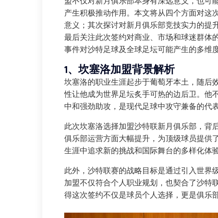
盟不仅对新月俱乐部本身有深远意义，也可
产生积极推动作用。本文将从四个方面对这
意义；其次探讨对新月俱乐部竞技实力的提
最后关注此次签约对商业、市场和球迷群体
事件对沙特足球及全球足坛可能产生的多维
1、坎塞洛加盟背景解析
坎塞洛的职业生涯起步于葡萄牙本土，随后
性让他成为世界足坛炙手可热的边后卫。他
中和强劲助攻，是现代足球中攻守兼备的代
此次坎塞洛选择加盟沙特联新月俱乐部，背
俱乐部运营方面大幅提升，为顶级球员提供
生涯中追求新的挑战和国际舞台的多样化体
此外，沙特联赛的战略目标是通过引入世界
加盟不仅符合个人职业规划，也契合了沙特
得这次签约不仅是球员个人选择，更是俱乐