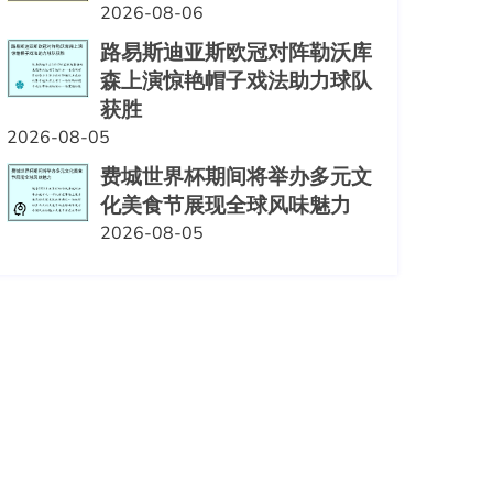
2026-08-06
路易斯迪亚斯欧冠对阵勒沃库
森上演惊艳帽子戏法助力球队
获胜
2026-08-05
费城世界杯期间将举办多元文
化美食节展现全球风味魅力
2026-08-05