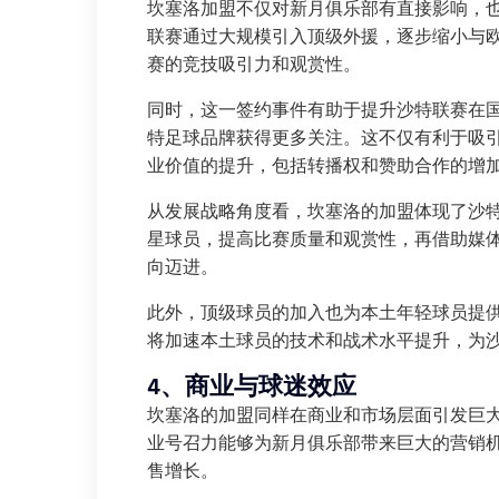
坎塞洛加盟不仅对新月俱乐部有直接影响，
联赛通过大规模引入顶级外援，逐步缩小与
赛的竞技吸引力和观赏性。
同时，这一签约事件有助于提升沙特联赛在
特足球品牌获得更多关注。这不仅有利于吸
业价值的提升，包括转播权和赞助合作的增
从发展战略角度看，坎塞洛的加盟体现了沙特
星球员，提高比赛质量和观赏性，再借助媒
向迈进。
此外，顶级球员的加入也为本土年轻球员提
将加速本土球员的技术和战术水平提升，为
4、商业与球迷效应
坎塞洛的加盟同样在商业和市场层面引发巨
业号召力能够为新月俱乐部带来巨大的营销
售增长。