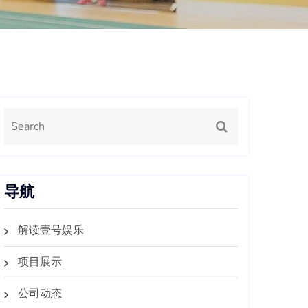
导航
解读壹号娱乐
项目展示
公司动态