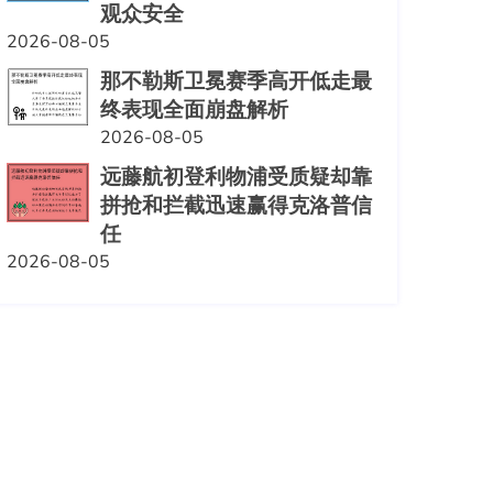
观众安全
2026-08-05
那不勒斯卫冕赛季高开低走最
终表现全面崩盘解析
2026-08-05
远藤航初登利物浦受质疑却靠
拼抢和拦截迅速赢得克洛普信
任
2026-08-05