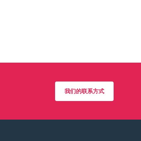
我们的联系方式