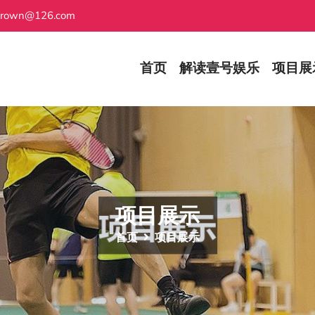
grown@126.com
首页
解读壹号娱乐
项目展
项目展示
首页
项目展示