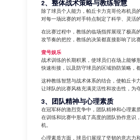
2、整体战术策略与教练智慧
除了球员个人能力，帕丘卡力克哥伦布机员
对每一场比赛的对手特点制定了科学、灵活
在比赛过程中，教练的临场指挥展现了极高
攻节奏的把控，教练的决策都直接影响了比
壹号娱乐
战术训练的长期积累，使球员们在场上能够
快速衔接，以及防守球员的区域协防策略，
这种教练智慧与战术体系的结合，使帕丘卡
让球队的比赛风格充满灵活性和攻击性，为
3、团队精神与心理素质
在冠军杯的激烈竞争中，团队精神和心理素
在训练和比赛中形成了高度的团队协作意识
机。
心理素质方面，球员们展现了坚韧的意志力