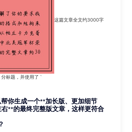
这篇文章全文约3000字
分标题，并使用了 `
以帮你生成一个**加长版、更加细节
左右**的最终完整版文章，这样更符合
？